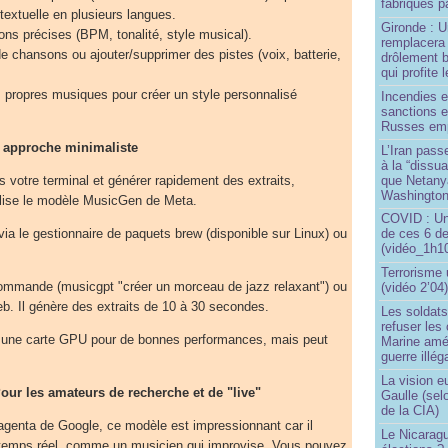
fabriqués pa
textuelle en plusieurs langues.
Gironde : U
ons précises (BPM, tonalité, style musical).
remplacera 
e chansons ou ajouter/supprimer des pistes (voix, batterie,
drôlement b
qui profite 
s propres musiques pour créer un style personnalisé
Incendies 
sanctions 
Russes emp
 approche minimaliste
L’Iran passe
à la “dissu
que Netany
s votre terminal et générer rapidement des extraits,
Washingto
tilise le modèle MusicGen de Meta.
COVID : Un
 via le gestionnaire de paquets brew (disponible sur Linux) ou
de ces 6 de
(vidéo_1h10
Terrorisme
 commande (musicgpt "créer un morceau de jazz relaxant") ou
(vidéo 2’04
eb. Il génère des extraits de 10 à 30 secondes.
Les soldats
refuser les
e une carte GPU pour de bonnes performances, mais peut
Marine amé
guerre illég
La vision 
our les amateurs de recherche et de "live"
Gaulle (sel
de la CIA)
agenta de Google, ce modèle est impressionnant car il
Le Nicaragu
temps réel, comme un musicien qui improvise. Vous pouvez