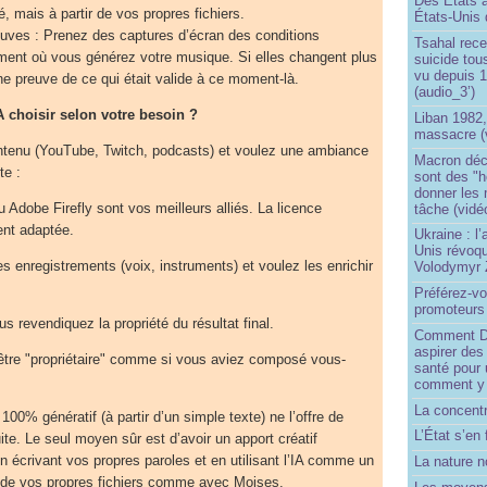
Des États 
té, mais à partir de vos propres fichiers.
États-Unis 
uves : Prenez des captures d’écran des conditions
Tsahal rec
oment où vous générez votre musique. Si elles changent plus
suicide tou
vu depuis 1
ne preuve de ce qui était valide à ce moment-là.
(audio_3’)
A choisir selon votre besoin ?
Liban 1982,
massacre (
ntenu (YouTube, Twitch, podcasts) et voulez une ambiance
Macron déc
te :
sont des "h
donner les
u Adobe Firefly sont vos meilleurs alliés. La licence
tâche (vidé
ment adaptée.
Ukraine : l
Unis révoqu
s enregistrements (voix, instruments) et voulez les enrichir
Volodymyr 
Préférez-vo
promoteurs
s revendiquez la propriété du résultat final.
Comment Do
aspirer des
tre "propriétaire" comme si vous aviez composé vous-
santé pour 
comment y
La concentr
 100% génératif (à partir d’un simple texte) ne l’offre de
L’État s’en 
uite. Le seul moyen sûr est d’avoir un apport créatif
en écrivant vos propres paroles et en utilisant l’IA comme un
La nature no
t de vos propres fichiers comme avec Moises.