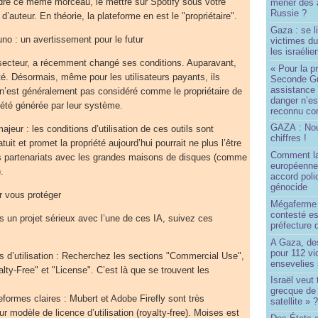
re ce même morceau, le mettre sur Spotify sous votre
mener des a
Russie ?
d’auteur. En théorie, la plateforme en est le "propriétaire".
Gaza : se l
uno : un avertissement pour le futur
victimes du
les israélie
secteur, a récemment changé ses conditions. Auparavant,
« Pour la p
été. Désormais, même pour les utilisateurs payants, ils
Seconde Gu
assistance
ur n’est généralement pas considéré comme le propriétaire de
danger n’e
a été générée par leur système.
reconnu com
GAZA : No
ajeur : les conditions d’utilisation de ces outils sont
chiffres !
uit et promet la propriété aujourd’hui pourrait ne plus l’être
Comment l
s partenariats avec les grandes maisons de disques (comme
européenne
.
accord poli
génocide
 vous protéger
Mégaferme 
contesté es
 un projet sérieux avec l’une de ces IA, suivez ces
préfecture 
A Gaza, des
pour 112 v
ns d’utilisation : Recherchez les sections "Commercial Use",
ensevelies
lty-Free" et "License". C’est là que se trouvent les
Israël veut 
grecque de
teformes claires : Mubert et Adobe Firefly sont très
satellite » 
ur modèle de licence d’utilisation (royalty-free). Moises est