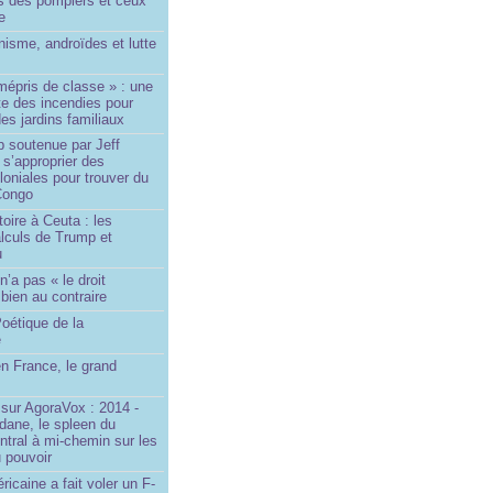
 des pompiers et ceux
le
isme, androïdes et lutte
mépris de classe » : une
ite des incendies pour
es jardins familiaux
p soutenue par Jeff
s’approprier des
loniales pour trouver du
 Congo
toire à Ceuta : les
lculs de Trump et
u
n’a pas « le droit
 bien au contraire
oétique de la
e
n France, le grand
u
sur AgoraVox : 2014 -
dane, le spleen du
ntral à mi-chemin sur les
 pouvoir
ricaine a fait voler un F-