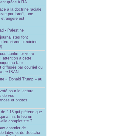
ent grâce à l’IA
ace à la doctrine raciale
vre par Israël, une
n étrangère est
d - Palestine
ournalistes font
du terrorisme ukrainien
0)
ous confirmer votre
 : attention à cette
naque au faux
diffusée par courriel qui
votre IBAN
ute « Donald Trump » au
oté pour la lecture
e de vos
ances et photos
 de 2’15 qui prétend que
 qui a mis le feu en
-elle complotiste ?
aux charnier de
de Libye et de Boutcha