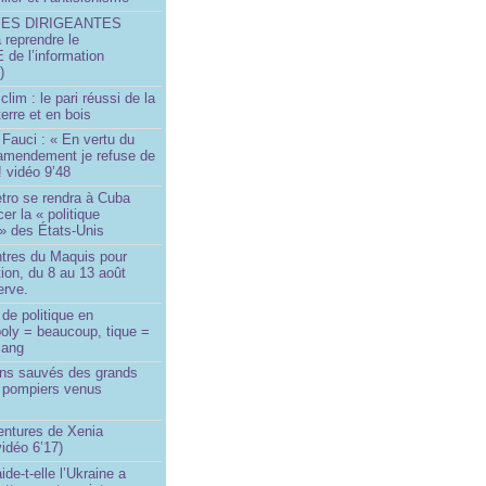
SES DIRIGEANTES
 reprendre le
e l’information
)
lim : le pari réussi de la
erre et en bois
Fauci : « En vertu du
amendement je refuse de
! vidéo 9’48
tro se rendra à Cuba
er la « politique
» des États-Unis
tres du Maquis pour
ion, du 8 au 13 août
erve.
de politique en
oly = beaucoup, tique =
sang
ins sauvés des grands
0 pompiers venus
ntures de Xenia
idéo 6’17)
de-t-elle l’Ukraine a