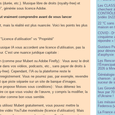
s (durée, etc.). Musique libre de droits (royalty-free) et
Les CLAS
e", générée sous licence Adobe.
cherchent à
CONTRÔLE d
faut vraiment comprendre avant de vous lancer
(vidéo 1h22
22 °C sans c
t, mais la réalité est plus nuancée. Voici les points les plus
maison en t
COVID - D
r
cinquième 
 "Licence d’utilisation" vs "Propriété"
répondre » 
Gustavo Pe
usique IA vous accordent une licence d’utilisation, pas la
pour dénonc
eur. C’est une nuance juridique capitale :
d’asphyxie 
Les Rencon
ion (comme pour Mubert ou Adobe Firefly) : Vous avez le droit
l’Émancipat
que dans vos vidéos, podcasts, etc., sans payer de droits à
2026 à Min
y-free). Cependant, l’IA ou la plateforme reste le
Généalogie 
l’enregistrement. Vous ne pourrez pas, par exemple, revendre
chanson : p
 que piste séparée sur un site de banque d’images.
suceur de 
le propose Moises sous conditions) : Vous détenez les
Les Girond
ire ce que vous voulez de l’œuvre, y compris la modifier, la
feux par 7
d’Ukraine !
ploiter comme bon vous semble.
Les mésave
 utilisez Mubert gratuitement, vous pouvez mettre la
Federova (v
e vidéo YouTube monétisée (licence d’utilisation). Mais
La France ai