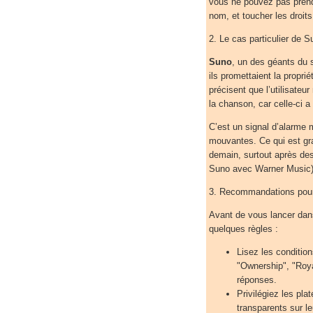
vous ne pouvez pas prend
nom, et toucher les droits 
2. Le cas particulier de S
Suno
, un des géants du 
ils promettaient la propri
précisent que l’utilisate
la chanson, car celle-ci 
C’est un signal d’alarme m
mouvantes. Ce qui est grat
demain, surtout après de
Suno avec Warner Music)
3. Recommandations pour
Avant de vous lancer dans
quelques règles :
Lisez les conditio
"Ownership", "Roya
réponses.
Privilégiez les pla
transparents sur le