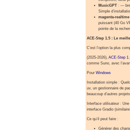
MusicGPT
: — br
Simple d’installati
magenta-realtim
puissant (40 Go V
pointe de la reche
ACE-Step 1.5 : Le meil
C’est l’option la plus co
(2025-2026),
ACE-Step 1.
comme Suno, avec l’avanta
Pour
Windows
Installation simple : Que
uv, un gestionnaire de pa
beaucoup d’autres projet
Interface utilisateur : Un
interface Gradio (similai
Ce qu’il peut faire :
Générer des chans