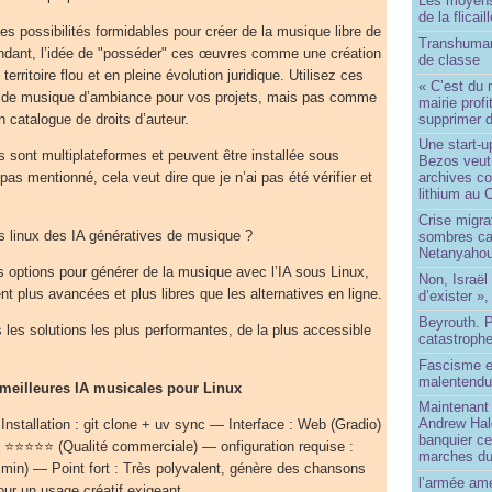
Les moyens
de la flicail
des possibilités formidables pour créer de la musique libre de
Transhuman
endant, l’idée de "posséder" ces œuvres comme une création
de classe
erritoire flou et en pleine évolution juridique. Utilisez ces
« C’est du 
 de musique d’ambiance pour vos projets, mais pas comme
mairie prof
supprimer d
 catalogue de droits d’auteur.
Une start-u
s sont multiplateformes et peuvent être installée sous
Bezos veut 
as mentionné, cela veut dire que je n’ai pas été vérifier et
archives co
lithium au
Crise migra
us linux des IA génératives de musique ?
sombres ca
Netanyaho
es options pour générer de la musique avec l’IA sous Linux,
Non, Israël 
t plus avancées et plus libres que les alternatives en ligne.
d’exister »,
Beyrouth. P
 les solutions les plus performantes, de la plus accessible
catastroph
Fascisme e
malentend
meilleures IA musicales pour Linux
Maintenant 
Andrew Hal
nstallation : git clone + uv sync — Interface : Web (Gradio)
banquier ce
: ⭐⭐⭐⭐⭐ (Qualité commerciale) — onfiguration requise :
marches du
n) — Point fort : Très polyvalent, génère des chansons
l’armée amé
our un usage créatif exigeant.