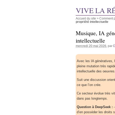
VIVE LA R
Accueil du site
>
Comment pu
propriété intellectuelle
Musique, IA génér
intellectuelle
mercredi 20 mai 2026
, par
D
Avec les IA génératives, 
pleine mutation très rapid
intellectuelle des oeuvres
Suit une discussion orient
ce que l’on crée.
Ce secteur évolue très vit
dans pas longtemps.
Question à DeepSeek :
-
d’en posséder les droits 