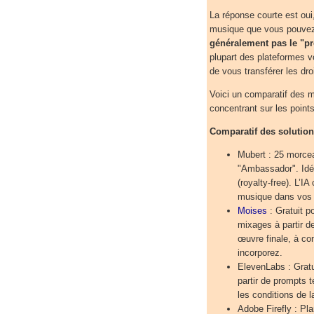
La réponse courte est oui, 
musique que vous pouvez
généralement pas le "pro
plupart des plateformes vo
de vous transférer les droi
Voici un comparatif des me
concentrant sur les points c
Comparatif des solution
Mubert : 25 morcea
"Ambassador". Idéa
(royalty-free). L’I
musique dans vos 
Moises
: Gratuit p
mixages à partir de
œuvre finale, à con
incorporez.
ElevenLabs : Gratu
partir de prompts 
les conditions de l
Adobe Firefly : Pl