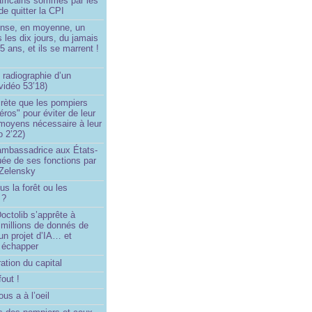
africains sommés par les
de quitter la CPI
ense, en moyenne, un
s les dix jours, du jamais
5 ans, et ils se marrent !
 radiographie d’un
vidéo 53’18)
rète que les pompiers
éros" pour éviter de leur
 moyens nécessaire à leur
o 2’22)
’ambassadrice aux États-
ée de ses fonctions par
Zelensky
us la forêt ou les
 ?
ctolib s’apprête à
 millions de donnés de
un projet d’IA… et
 échapper
ation du capital
fout !
us a à l’oeil