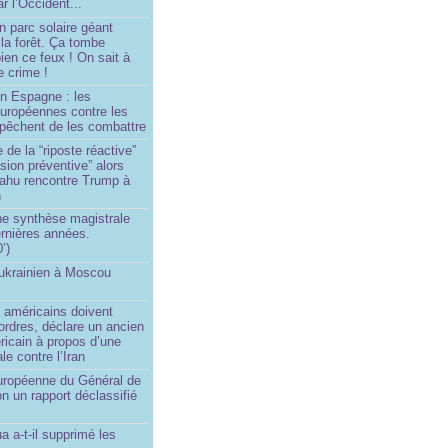
r l’Occident...
n parc solaire géant
la forêt. Ça tombe
ien ce feux ! On sait à
le crime !
en Espagne : les
européennes contre les
êchent de les combattre
 de la “riposte réactive”
asion préventive” alors
ahu rencontre Trump à
n
e synthèse magistrale
rnières années.
’)
 ukrainien à Moscou
)
 américains doivent
 ordres, déclare un ancien
ricain à propos d’une
ale contre l’Iran
européenne du Général de
on un rapport déclassifié
a a-t-il supprimé les