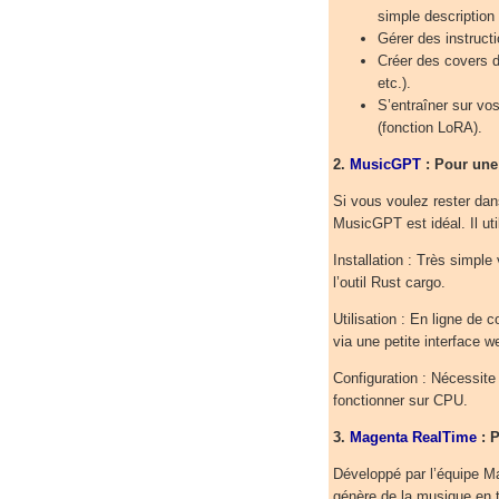
simple description 
Gérer des instructi
Créer des covers d
etc.).
S’entraîner sur vo
(fonction LoRA).
2.
MusicGPT
: Pour une
Si vous voulez rester dan
MusicGPT est idéal. Il u
Installation : Très simple
l’outil Rust cargo.
Utilisation : En ligne de
via une petite interface w
Configuration : Nécessit
fonctionner sur CPU.
3.
Magenta RealTime
: P
Développé par l’équipe M
génère de la musique en 