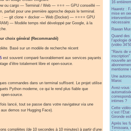
16 entièrem
ew ou cargo — Terminal / Web — ⭐⭐⭐ — GPU conseillé —
Haaretz : F
on, parfait pour une première approche depuis le terminal.
mise en oeu
e
: — git clone + docker — Web (Docker) — ⭐⭐⭐⭐ GPU
interventio
nécessaire
RAM) — Modèle temps réel développé par Google, à la
rche.
Rawan Mura
Quand des j
leur choix général (Recommandé)
l’apologie 
(vidéo 34’5
mplète. Basé sur un modèle de recherche récent
"Ravis de v
inscription"
5
est souvent comparé favorablement aux services payants
nouvelle ar
ge d’être totalement libre et open-source.
abonnement 
mentionne 
Une autoro
Maroc
lques commandes dans un terminal suffisent. Le projet utilise
Avez-vous v
quets Python moderne, ce qui le rend plus fiable que
automatisé
s open-source.
correspond
intimes ?
e fois lancé, tout se passe dans votre navigateur via une
Cette vidéo
re aux demos sur Hugging Face).
c’est l’État
Gironde est
Après les f
Timisoara, 
ons complètes (de 10 secondes à 10 minutes) à partir d’une