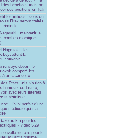
e décidera de tout » : la
rd des bénéfices mais ne
der ses positions en Irak
tit les milices : ceux qui
puis l’Irak seront traités
criminels
Nagasaki : maintenir la
es bombes atomiques
)
t Nagazaki - les
x boycottent la
du souvenir
b renvoyé devant le
ur avoir comparé les
s à un « cancer »
e des États-Unis n’a rien à
les humeurs de Trump,
 voir avec leurs intérêts
e impérialiste.
sse : l’alibi parfait d’une
tique médiocre qui n’a
dire
 taxe au km pour les
ectriques ? vidéo 5’29
 nouvelle victoire pour le
ller et l’antisionisme