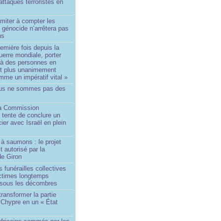
ttaques terroristes en
imiter à compter les
 génocide n’arrêtera pas
ns
remière fois depuis la
erre mondiale, porter
 à des personnes en
st plus unanimement
me un impératif vital »
us ne sommes pas des
a Commission
 tente de conclure un
cier avec Israël en plein
à saumons : le projet
t autorisé par la
de Giron
 funérailles collectives
ictimes longtemps
 sous les décombres
transformer la partie
 Chypre en un « État
?