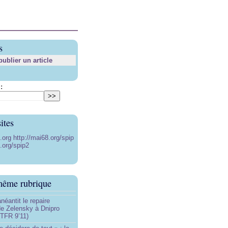
s
blier un article
:
ites
8.org
http://mai68.org/spip
.org/spip2
même rubrique
néantit le repaire
de Zelensky à Dnipro
TFR 9’11)