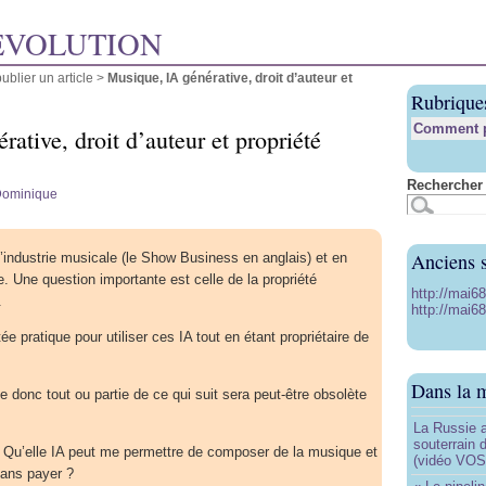
ÉVOLUTION
blier un article
>
Musique, IA générative, droit d’auteur et
Rubrique
Comment pu
ative, droit d’auteur et propriété
Rechercher 
ominique
Anciens s
l’industrie musicale (le Show Business en anglais) et en
e. Une question importante est celle de la propriété
http://mai6
.
http://mai68
ée pratique pour utiliser ces IA tout en étant propriétaire de
Dans la 
e donc tout ou partie de ce qui suit sera peut-être obsolète
La Russie a
souterrain 
 Qu’elle IA peut me permettre de composer de la musique et
(vidéo VOS
sans payer ?