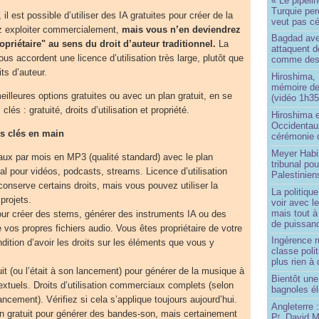
« Le pipelin
Turquie pe
il est possible d’utiliser des IA gratuites pour créer de la
veut pas cé
 exploiter commercialement,
mais vous n’en deviendrez
Bagdad aver
priétaire" au sens du droit d’auteur traditionnel.
La
attaquent de
us accordent une licence d’utilisation très large, plutôt que
comme des 
ts d’auteur.
Hiroshima, 
mémoire d
illeures options gratuites ou avec un plan gratuit, en se
(vidéo 1h35
lés : gratuité, droits d’utilisation et propriété.
Hiroshima e
Occidentau
s clés en main
cérémonie 
Meyer Habi
ux par mois en MP3 (qualité standard) avec le plan
tribunal po
l pour vidéos, podcasts, streams. Licence d’utilisation
Palestinien
A conserve certains droits, mais vous pouvez utiliser la
La politiqu
projets.
voir avec 
mais tout à
our créer des stems, générer des instruments IA ou des
de puissanc
 vos propres fichiers audio. Vous êtes propriétaire de votre
Ingérence ru
dition d’avoir les droits sur les éléments que vous y
classe poli
plus rien à 
it (ou l’était à son lancement) pour générer de la musique à
Bientôt une
textuels. Droits d’utilisation commerciaux complets (selon
bagnoles él
ancement). Vérifiez si cela s’applique toujours aujourd’hui.
Angleterre :
an gratuit pour générer des bandes-son, mais certainement
P
. David Mi
r