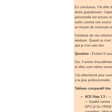
En conclusion, l’IA offre 
droits gratuitement. Cep
personnelle est encore un t
outils comme une source
un moyen de construire un
Certaines de ces solution
windows. Quand ce n’est p
que je n’en sais rien.
Question :
Existe-t’il so
Oui, il existe d’excellent
et elles sont même souven
J’ai sélectionné pour vous
à la plus professionnelle.
Tableau comparatif des 
ACE-Step 1.5 :
— I
— Qualité sonore 
GPU (4 Go VRAM mi
complètes, idéal p