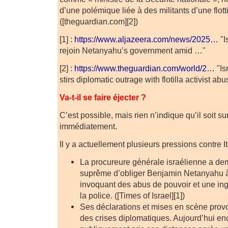
d’une polémique liée à des militants d’une flott
([theguardian.com][2])
[1] :
https://www.aljazeera.com/news/2025…
"I
rejoin Netanyahu’s government amid …"
[2] :
https://www.theguardian.com/world/2…
"Is
stirs diplomatic outrage with flotilla activist ab
Va-t-il se faire éjecter ?
C’est possible, mais rien n’indique qu’il soit su
immédiatement.
Il y a actuellement plusieurs pressions contre I
La procureure générale israélienne a de
suprême d’obliger Benjamin Netanyahu à 
invoquant des abus de pouvoir et une in
la police. ([Times of Israel][1])
Ses déclarations et mises en scène prov
des crises diplomatiques. Aujourd’hui e