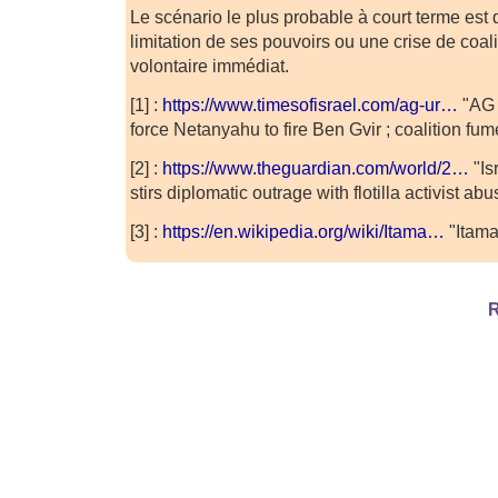
Le scénario le plus probable à court terme es
limitation de ses pouvoirs ou une crise de coal
volontaire immédiat.
[1] :
https://www.timesofisrael.com/ag-ur…
"AG 
force Netanyahu to fire Ben Gvir ; coalition fum
[2] :
https://www.theguardian.com/world/2…
"Is
stirs diplomatic outrage with flotilla activist ab
[3] :
https://en.wikipedia.org/wiki/Itama…
"Itama
R