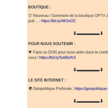
BOUTIQUE :
👚 Nouveau ! Ouverture de la boutique GPTV av
pull… :
https://bit.ly/4fiOnOC
⬇▬▬▬▬▬⬇
POUR NOUS SOUTENIR :
💗 Faire un DON pour nous aider dans le comba
vous !
https://bit.ly/3ubBoN3
⬇▬▬▬▬▬⬇
LE SITE INTERNET :
🌍 Géopolitique Profonde :
https://geopolitiqu
⬇▬▬▬▬▬⬇