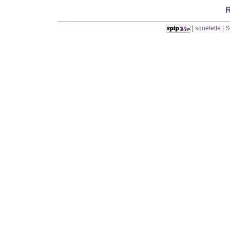
R
|
squelette
|
S