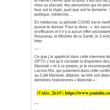
le même chemin que la doxa. Il est bon de p
mise au placard, des personnes qui ne pen
faut, est la règle, quel que soit le domaine : 
politique, médecine…
En médecine, la période COVID est le meil
puisse te donner. Pour la doxa : «
les vacci
et efficaces et il n’y a aucun effet secondai
Rousseau, le Ministre de la Santé, le 3 oct
Inter.
— -
Ce que j’ai apprécié dans cette interview d
GPTV, c’est qu’il constate la disparition des
Marxiste » et à ce propos, je te recommand
Lacroix-Riz, qui justement dans cette conf
au Café Marxiste, déplore, qu’elle soit dep
dernières historiennes « Marxiste » :
(Vidéo_2h10’)
https://www.youtube.
— -