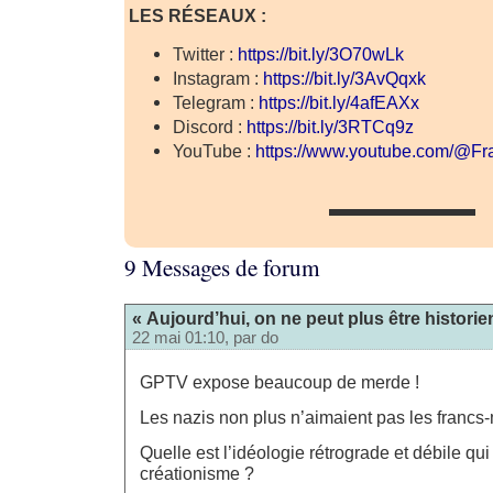
LES RÉSEAUX :
Twitter :
https://bit.ly/3O70wLk
Instagram :
https://bit.ly/3AvQqxk
Telegram :
https://bit.ly/4afEAXx
Discord :
https://bit.ly/3RTCq9z
YouTube :
https://www.youtube.com/@F
▬▬▬▬▬▬▬
9 Messages de forum
« Aujourd’hui, on ne peut plus être historie
22 mai 01:10, par
do
GPTV expose beaucoup de merde !
Les nazis non plus n’aimaient pas les fran
Quelle est l’idéologie rétrograde et débile qu
créationisme ?