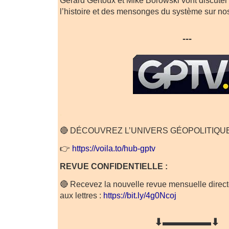
Gérard Gertoux et Mike Borowski vont discuter d
l’histoire et des mensonges du système sur no
---
.
🔴 DÉCOUVREZ L’UNIVERS GÉOPOLITIQ
👉
https://voila.to/hub-gptv
REVUE CONFIDENTIELLE :
🔴 Recevez la nouvelle revue mensuelle direct
aux lettres :
https://bit.ly/4g0Ncoj
⬇▬▬▬▬▬⬇