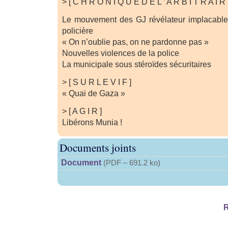
> [ C H R O N I Q U E D E L ’ A R B I T R A I R 
Le mouvement des GJ révélateur implacable 
policière
« On n’oublie pas, on ne pardonne pas »
Nouvelles violences de la police
La municipale sous stéroïdes sécuritaires
> [ S U R L E V I F ]
« Quai de Gaza »
> [ A G I R ]
Libérons Munia !
Documents joints
Document
(
PDF – 691.2 ko
)
R