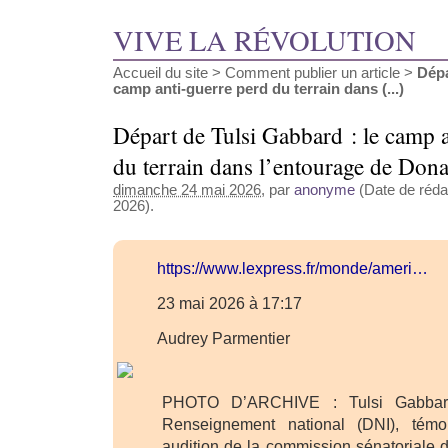
VIVE LA RÉVOLUTION
Accueil du site
>
Comment publier un article
>
Dépa
camp anti-guerre perd du terrain dans (...)
Départ de Tulsi Gabbard : le camp 
du terrain dans l’entourage de Don
dimanche 24 mai 2026
, par
anonyme
(Date de rédac
2026).
https://www.lexpress.fr/monde/ameri…
23 mai 2026 à 17:17
Audrey Parmentier
PHOTO D’ARCHIVE : Tulsi Gabbard,
Renseignement national (DNI), témo
audition de la commission sénatoriale