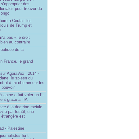
s’approprier des
loniales pour trouver du
 Congo
toire à Ceuta : les
lculs de Trump et
u
n’a pas « le droit
 bien au contraire
oétique de la
e
n France, le grand
u
sur AgoraVox : 2014 -
dane, le spleen du
ntral à mi-chemin sur les
 pouvoir
ricaine a fait voler un F-
ent grâce à l’IA
ace à la doctrine raciale
vre par Israël, une
n étrangère est
d - Palestine
ournalistes font