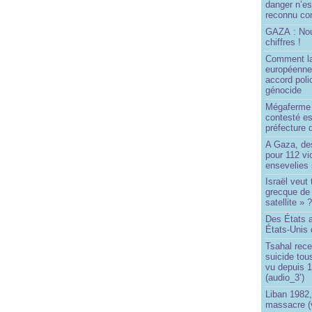
danger n’e
reconnu com
GAZA : No
chiffres !
Comment l
européenne
accord poli
génocide
Mégaferme 
contesté es
préfecture 
A Gaza, des
pour 112 v
ensevelies
Israël veut 
grecque de
satellite » 
Des États 
États-Unis 
Tsahal rec
suicide tou
vu depuis 1
(audio_3’)
Liban 1982,
massacre (