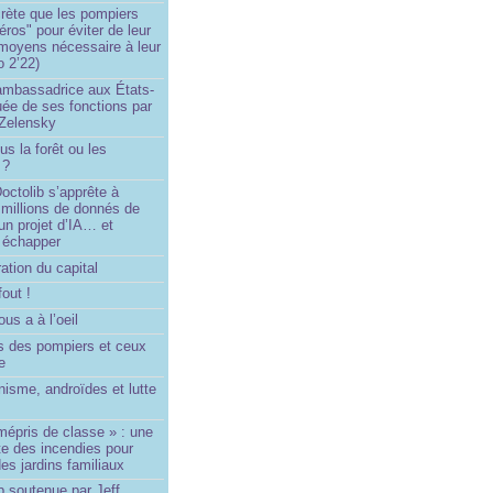
rète que les pompiers
éros" pour éviter de leur
 moyens nécessaire à leur
o 2’22)
’ambassadrice aux États-
ée de ses fonctions par
Zelensky
us la forêt ou les
 ?
ctolib s’apprête à
 millions de donnés de
un projet d’IA… et
 échapper
ation du capital
fout !
us a à l’oeil
 des pompiers et ceux
le
isme, androïdes et lutte
mépris de classe » : une
ite des incendies pour
es jardins familiaux
p soutenue par Jeff