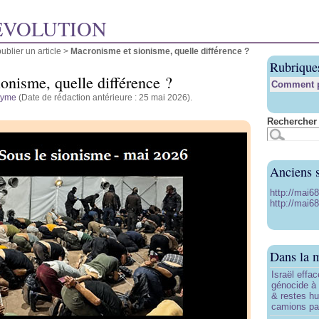
ÉVOLUTION
blier un article
>
Macronisme et sionisme, quelle différence ?
Rubrique
onisme, quelle différence ?
Comment pu
nyme
(Date de rédaction antérieure : 25 mai 2026).
Rechercher 
Anciens s
http://mai6
http://mai68
Dans la 
Israël effa
génocide à
& restes h
camions par