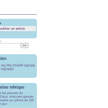
s
blier un article
:
ites
8.org
http://mai68.org/spip
.org/spip2
même rubrique
ce les preuves du
 Gaza, évacuant gravats
umains au rythme de 100
 jour