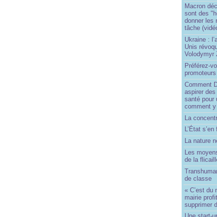
Macron déc
sont des "h
donner les
tâche (vidé
Ukraine : l
Unis révoqu
Volodymyr 
Préférez-vo
promoteurs
Comment Do
aspirer des
santé pour 
comment y
La concentr
L’État s’en 
La nature no
Les moyens
de la flicail
Transhuman
de classe
« C’est du 
mairie prof
supprimer d
Une start-u