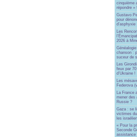
cinquième 
répondre » 
Gustavo Pe
pour dénonc
d’asphyxie 
Les Rencon
l’Émancipat
2026 à Min
Généalogie 
chanson : p
suceur de 
Les Girond
feux par 7
d’Ukraine !
Les mésave
Federova (v
La France ai
mener des a
Russie ?
Gaza : se l
victimes du
les israélie
« Pour la p
Seconde Gu
assistance