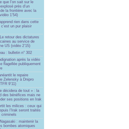
e que l’on sait sur le
 explosé près d’un
de la frontière avec la
vidéo 1’54)
’apprend rien dans cette
c’est un pur plaisir
)
Le retour des dictatures
icaines au service de
sme US (vidéo 2’15)
au : bulletin n° 302
ndignation après la vidéo
e flagellée publiquement
re
néantit le repaire
de Zelensky à Dnipro
TFR 9’11)
e décidera de tout » : la
rd des bénéfices mais ne
der ses positions en Irak
tit les milices : ceux qui
puis l’Irak seront traités
criminels
Nagasaki : maintenir la
es bombes atomiques