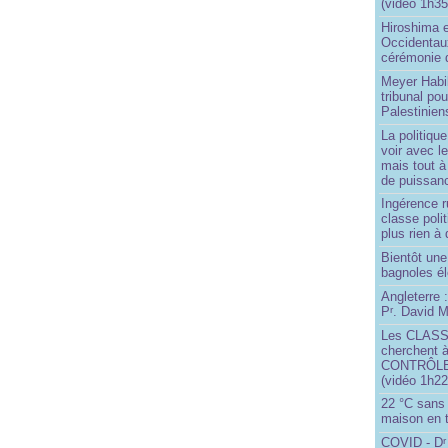
(vidéo 1h35
Hiroshima e
Occidentau
cérémonie 
Meyer Habi
tribunal po
Palestinien
La politiqu
voir avec 
mais tout à
de puissanc
Ingérence ru
classe poli
plus rien à 
Bientôt une
bagnoles él
Angleterre :
P
. David Mi
r
Les CLAS
cherchent à
CONTRÔLE d
(vidéo 1h22
22 °C sans c
maison en t
COVID - D
r