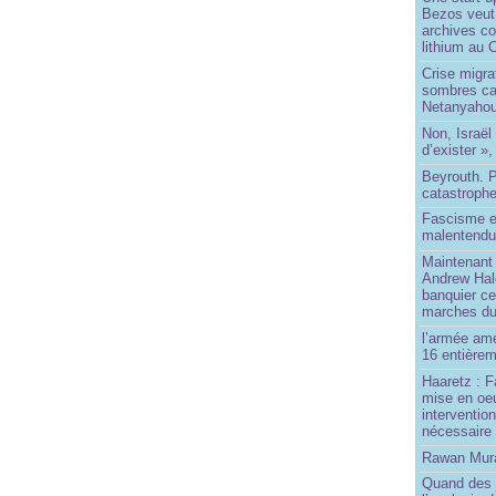
Bezos veut 
archives co
lithium au
Crise migra
sombres ca
Netanyaho
Non, Israël 
d’exister »,
Beyrouth. P
catastroph
Fascisme e
malentend
Maintenant 
Andrew Hal
banquier ce
marches du
l’armée amé
16 entièrem
Haaretz : F
mise en oeu
interventio
nécessaire
Rawan Mura
Quand des j