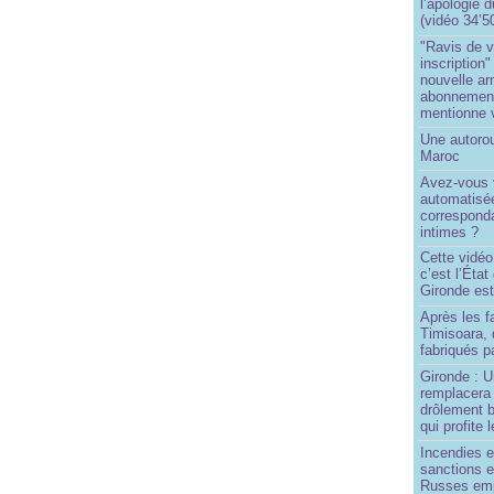
l’apologie 
(vidéo 34’5
"Ravis de v
inscription"
nouvelle ar
abonnement 
mentionne 
Une autoro
Maroc
Avez-vous v
automatisé
correspond
intimes ?
Cette vidéo
c’est l’État
Gironde est
Après les f
Timisoara, 
fabriqués pa
Gironde : U
remplacera 
drôlement b
qui profite 
Incendies 
sanctions 
Russes emp