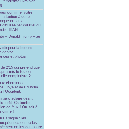
du terrorisme ukrainien
0)
ous confirmer votre
 : attention à cette
naque au faux
diffusée par courriel qui
votre IBAN
ute « Donald Trump » au
oté pour la lecture
e de vos
ances et photos
 de 2’15 qui prétend que
 qui a mis le feu en
-elle complotiste ?
aux charnier de
de Libye et de Boutcha
r l’Occident...
n parc solaire géant
la forêt. Ça tombe
ien ce feux ! On sait à
le crime !
en Espagne : les
européennes contre les
êchent de les combattre