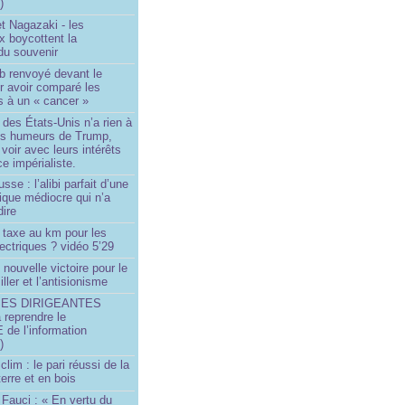
)
t Nagazaki - les
x boycottent la
du souvenir
b renvoyé devant le
ur avoir comparé les
s à un « cancer »
e des États-Unis n’a rien à
les humeurs de Trump,
 voir avec leurs intérêts
e impérialiste.
sse : l’alibi parfait d’une
tique médiocre qui n’a
dire
 taxe au km pour les
ectriques ? vidéo 5’29
 nouvelle victoire pour le
ller et l’antisionisme
SES DIRIGEANTES
 reprendre le
e l’information
)
lim : le pari réussi de la
erre et en bois
Fauci : « En vertu du