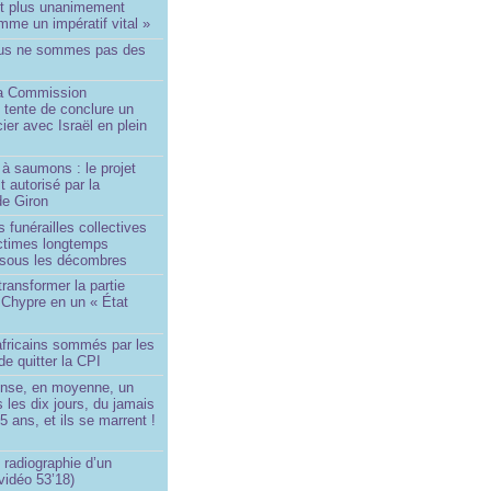
st plus unanimement
me un impératif vital »
us ne sommes pas des
a Commission
 tente de conclure un
cier avec Israël en plein
à saumons : le projet
t autorisé par la
de Giron
 funérailles collectives
ictimes longtemps
 sous les décombres
transformer la partie
 Chypre en un « État
?
africains sommés par les
de quitter la CPI
ense, en moyenne, un
s les dix jours, du jamais
5 ans, et ils se marrent !
 radiographie d’un
vidéo 53’18)