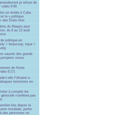
amendement je refuse de
! vidéo 9’48
tro se rendra à Cuba
er la « politique
» des États-Unis
tres du Maquis pour
ion, du 8 au 13 août
erve.
de politique en
oly = beaucoup, tique =
sang
ins sauvés des grands
0 pompiers venus
ntures de Xenia
idéo 6’17)
de-t-elle l’Ukraine a
ttaques terroristes en
imiter à compter les
 génocide n’arrêtera pas
ns
remière fois depuis la
erre mondiale, porter
 à des personnes en