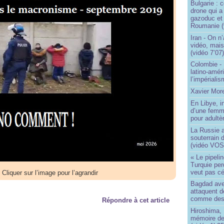
Bulgarie : c
drone qui a
gazoduc et 
Roumanie (
Iran - On n
vidéo, mais 
(vidéo 7’07
Colombie - 
latino-amér
l’impériali
Xavier More
En Libye, i
d’une femm
pour adultè
La Russie a
souterrain 
(vidéo VOS
« Le pipelin
Turquie pe
veut pas cé
Cliquer sur l’image pour l’agrandir
Bagdad aver
attaquent de
comme des 
Répondre à cet article
Hiroshima, 
mémoire d