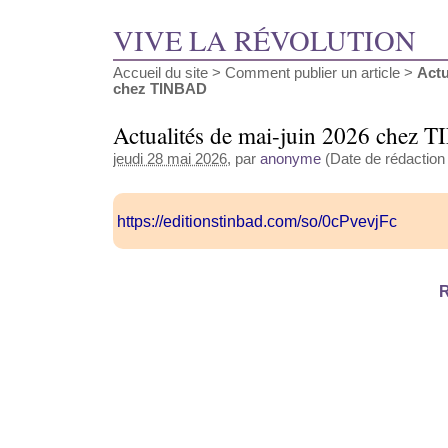
VIVE LA RÉVOLUTION
Accueil du site
>
Comment publier un article
>
Actu
chez TINBAD
Actualités de mai-juin 2026 chez
jeudi 28 mai 2026
, par
anonyme
(Date de rédaction 
https://editionstinbad.com/so/0cPvevjFc
R