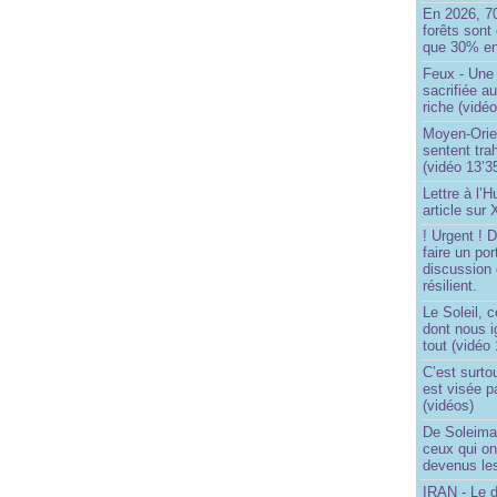
En 2026, 7
forêts sont 
que 30% en
Feux - Un
sacrifiée a
riche (vidéo
Moyen-Orie
sentent tra
(vidéo 13’3
Lettre à l’
article sur
! Urgent !
faire un por
discussion 
résilient.
Le Soleil, c
dont nous 
tout (vidéo
C’est surto
est visée p
(vidéos)
De Soleima
ceux qui o
devenus le
IRAN - Le d