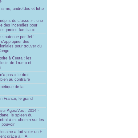
le
isme, androïdes et lutte
mépris de classe » : une
ite des incendies pour
es jardins familiaux
p soutenue par Jeff
s’approprier des
loniales pour trouver du
 Congo
toire à Ceuta : les
lculs de Trump et
u
n’a pas « le droit
 bien au contraire
oétique de la
e
n France, le grand
u
sur AgoraVox : 2014 -
dane, le spleen du
ntral à mi-chemin sur les
 pouvoir
ricaine a fait voler un F-
ent grâce à l’IA