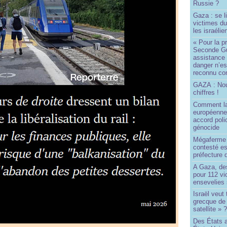
Russie ?
Gaza : se l
victimes du
les israélie
« Pour la p
Seconde Gu
assistance
danger n’e
reconnu com
GAZA : No
chiffres !
Comment l
européenne
accord poli
génocide
Mégaferme 
contesté es
préfecture 
A Gaza, des
pour 112 v
ensevelies
Israël veut 
grecque de
satellite » 
Des États 