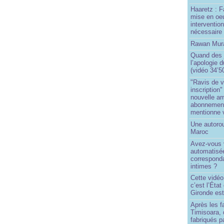
Haaretz : F
mise en oeu
interventio
nécessaire
Rawan Mura
Quand des j
l’apologie 
(vidéo 34’5
"Ravis de v
inscription"
nouvelle ar
abonnement 
mentionne 
Une autoro
Maroc
Avez-vous v
automatisé
correspond
intimes ?
Cette vidéo
c’est l’État
Gironde est
Après les f
Timisoara, 
fabriqués pa