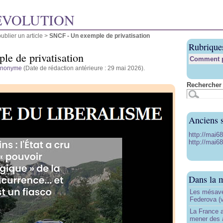
ÉVOLUTION
blier un article
>
SNCF - Un exemple de privatisation
Rubrique
e de privatisation
Comment pu
anonyme
(Date de rédaction antérieure : 29 mai 2026).
Rechercher 
Anciens s
http://mai6
http://mai68
Dans la 
Les mésave
Federova (v
La France ai
mener des a