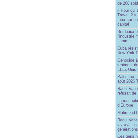
de 200 sol
« Pour qui 
Travail ? »
Inter sur u
capital
Bordeaux et
l’industrie 
flamme
Cuba résiste
New York T
Génocide à 
vraiment da
États-Unis
Palestine -
août 2026 
Raoul Vane
refusait de
La russopho
d’Europe
Mahmoud Da
Raoul Vanei
vivre à l’u
génération
Ces gens n