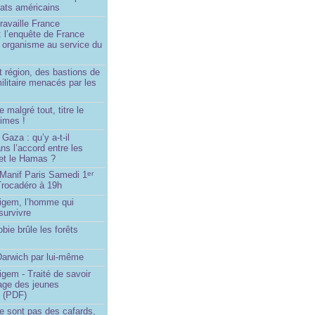
dats américains
travaille France
 : l’enquête de France
n organisme au service du
 région, des bastions de
militaire menacés par les
 malgré tout, titre le
imes !
Gaza : qu’y a-t-il
ns l’accord entre les
 et le Hamas ?
 Manif Paris Samedi 1
er
Trocadéro à 19h
igem, l’homme qui
 survivre
bie brûle les forêts
rwich par lui-même
gem - Traité de savoir
sage des jeunes
s (PDF)
e sont pas des cafards,