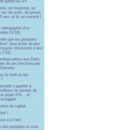
de quitter la CPI
ense, en moyenne, un
s les dix jours, du jamais
5 ans, et ils se marrent !
 radiographie d’un
vidéo 53’18)
rète que les pompiers
éros" pour éviter de leur
 moyens nécessaire à leur
o 2’22)
’ambassadrice aux États-
ée de ses fonctions par
Zelensky
us la forêt ou les
 ?
ctolib s’apprête à
 millions de donnés de
un projet d’IA… et
 échapper
ation du capital
fout !
us a à l’oeil
 des pompiers et ceux