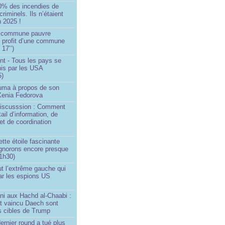
0% des incendies de
criminels. Ils n’étaient
 2025 !
e commune pauvre
u profit d’une commune
 17’’)
nt - Tous les pays se
his par les USA
5)
Huma à propos de son
 Xenia Fedorova
 Discusssion : Comment
tail d’information, de
et de coordination
ette étoile fascinante
ignorons encore presque
 1h30)
ut l’extrême gauche qui
ar les espions US
ni aux Hachd al‑Chaabi :
nt vaincu Daech sont
s cibles de Trump
ernier round a tué plus