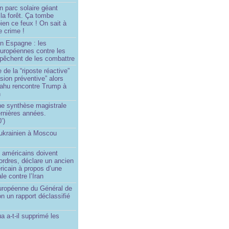
n parc solaire géant
la forêt. Ça tombe
ien ce feux ! On sait à
le crime !
en Espagne : les
européennes contre les
êchent de les combattre
 de la “riposte réactive”
asion préventive” alors
ahu rencontre Trump à
n
e synthèse magistrale
rnières années.
’)
 ukrainien à Moscou
)
 américains doivent
 ordres, déclare un ancien
ricain à propos d’une
ale contre l’Iran
européenne du Général de
on un rapport déclassifié
a a-t-il supprimé les