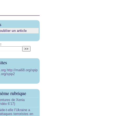
s
blier un article
:
ites
8.org
http://mai68.org/spip
.org/spip2
même rubrique
ntures de Xenia
idéo 6’17)
de-t-elle l’Ukraine a
ttaques terroristes en