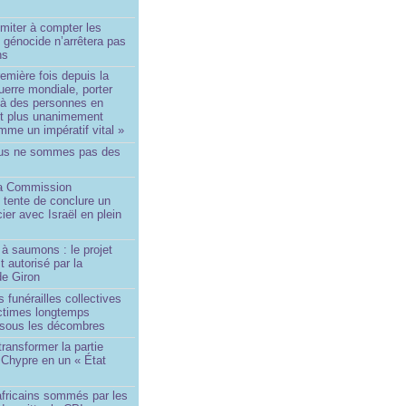
imiter à compter les
 génocide n’arrêtera pas
ns
remière fois depuis la
erre mondiale, porter
 à des personnes en
st plus unanimement
me un impératif vital »
us ne sommes pas des
a Commission
 tente de conclure un
cier avec Israël en plein
à saumons : le projet
t autorisé par la
de Giron
 funérailles collectives
ictimes longtemps
 sous les décombres
transformer la partie
 Chypre en un « État
?
africains sommés par les