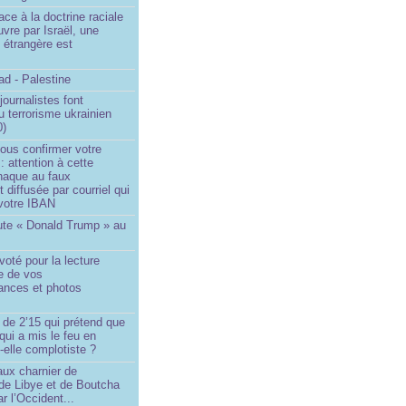
ace à la doctrine raciale
vre par Israël, une
n étrangère est
d - Palestine
ournalistes font
du terrorisme ukrainien
0)
ous confirmer votre
 : attention à cette
naque au faux
diffusée par courriel qui
votre IBAN
ute « Donald Trump » au
oté pour la lecture
e de vos
ances et photos
 de 2’15 qui prétend que
 qui a mis le feu en
-elle complotiste ?
aux charnier de
de Libye et de Boutcha
r l’Occident...