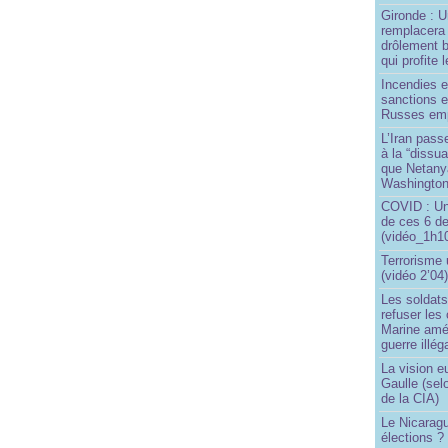
Gironde : U
remplacera 
drôlement b
qui profite 
Incendies 
sanctions 
Russes emp
L’Iran passe
à la “dissu
que Netany
Washingto
COVID : Un
de ces 6 de
(vidéo_1h10
Terrorisme
(vidéo 2’04
Les soldats
refuser les
Marine amé
guerre illég
La vision 
Gaulle (sel
de la CIA)
Le Nicaragu
élections ?