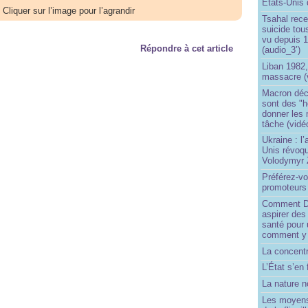
États-Unis 
Cliquer sur l’image pour l’agrandir
Tsahal rec
suicide tou
vu depuis 1
Répondre à cet article
(audio_3’)
Liban 1982,
massacre (
Macron déc
sont des "h
donner les
tâche (vidé
Ukraine : l
Unis révoqu
Volodymyr 
Préférez-vo
promoteurs
Comment Do
aspirer des
santé pour 
comment y
La concentr
L’État s’en 
La nature no
Les moyens