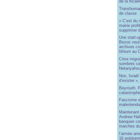
de la flicail
Transhuman
de classe
« C’est du 
mairie prof
supprimer d
Une start-u
Bezos veut 
archives co
lithium au
Crise migra
sombres ca
Netanyaho
Non, Israël 
d’exister »,
Beyrouth. P
catastroph
Fascisme e
malentend
Maintenant 
Andrew Hal
banquier ce
marches du
l’armée amé
16 entièrem