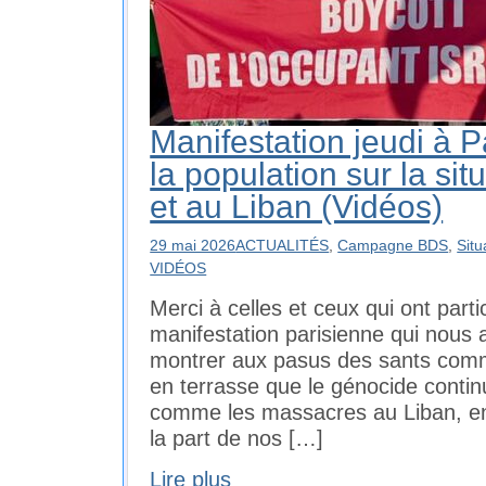
Manifestation jeudi à P
la population sur la sit
et au Liban (Vidéos)
29 mai 2026
ACTUALITÉS
,
Campagne BDS
,
Situ
VIDÉOS
Merci à celles et ceux qui ont parti
manifestation parisienne qui nous 
montrer aux pasus des sants comme
en terrasse que le génocide contin
comme les massacres au Liban, en
la part de nos […]
Lire plus