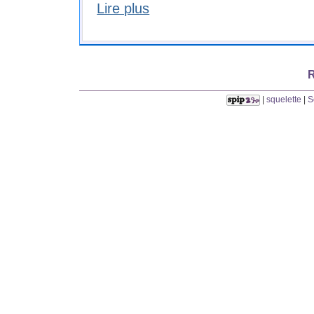
Lire plus
R
|
squelette
|
S