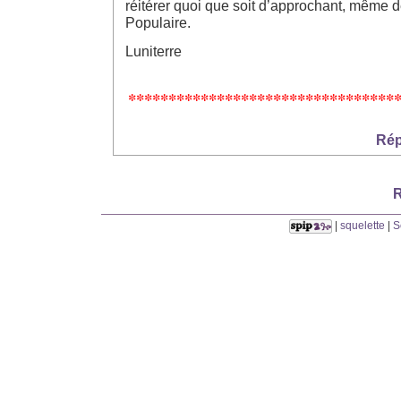
réitérer quoi que soit d’approchant, même de
Populaire.
Luniterre
*********************************
Rép
R
|
squelette
|
S