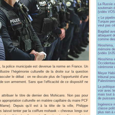
La Russie a
souterrain 
(vidéo VOS
« Le pipelin
Turquie pe
veut pas cé
Bagdad aver
attaquent de
comme des 
Hiroshima, 
mémoire d
(vidéo 1h35
Hiroshima e
Occidentau
, la police municipale est devenue la norme en France. Un
cérémonie 
lustre l’hégémonie culturelle de la droite sur la question
Meyer Habi
 basculer le débat : on ne discute plus de l’opportunité d’une
tribunal po
Palestinien
de son armement. Sans que l’efficacité de ce dispositif ne
La politiqu
voir avec 
mais tout à
i attribuer le titre de dernier des Mohicans. Non pas pour
de puissanc
appropriation culturelle en matière capillaire du maire PCF
Ingérence ru
e-Marne). Depuis qu’il est à la tête de la ville, Philippe
classe poli
s laissé tenter par la coiffure mohawk – cheveux longs sur
plus rien à 