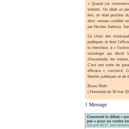
« Quand j’ai commencé, 
enfants. On râlait un p
lien, on était proches d
donc venues combler un 
par Nicolas Sarkozy. Sa
Ce choix des municipali
publiques et dont l’effic
le chercheur, à « l’isom
sociologie qui décrit 
d’incertitude, les maires
C’est une sorte de para
efficace », conclut-il. 
libertés publiques et de 
Bruno Rieth
L’Humanité du 30 mai 2
1 Message
Comment le débat « pou
par « pour ou contre s
1er juin 08:17, par
Himalo