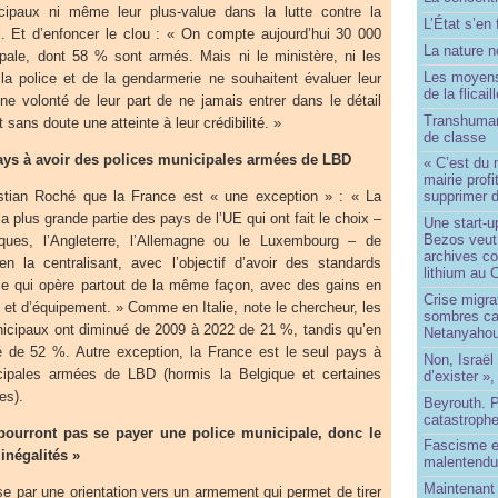
icipaux ni même leur plus-value dans la lutte contre la
L’État s’en 
il. Et d’enfoncer le clou : « On compte aujourd’hui 30 000
La nature no
pale, dont 58 % sont armés. Mais ni le ministère, ni les
Les moyens
 la police et de la gendarmerie ne souhaitent évaluer leur
de la flicail
 une volonté de leur part de ne jamais entrer dans le détail
Transhuman
t sans doute une atteinte à leur crédibilité. »
de classe
pays à avoir des polices municipales armées de LBD
« C’est du 
mairie prof
astian Roché que la France est « une exception » : « La
supprimer d
a plus grande partie des pays de l’UE qui ont fait le choix –
Une start-u
Bezos veut 
ues, l’Angleterre, l’Allemagne ou le Luxembourg – de
archives co
 en la centralisant, avec l’objectif d’avoir des standards
lithium au
e qui opère partout de la même façon, avec des gains en
Crise migra
et d’équipement. » Comme en Italie, note le chercheur, les
sombres ca
unicipaux ont diminué de 2009 à 2022 de 21 %, tandis qu’en
Netanyaho
 de 52 %. Autre exception, la France est le seul pays à
Non, Israël 
cipales armées de LBD (hormis la Belgique et certaines
d’exister »,
es).
Beyrouth. P
catastroph
pourront pas se payer une police municipale, donc le
Fascisme e
inégalités »
malentend
Maintenant 
se par une orientation vers un armement qui permet de tirer