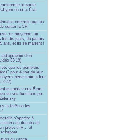
transformer la partie
 Chypre en un « État
?
africains sommés par les
de quitter la CPI
ense, en moyenne, un
s les dix jours, du jamais
5 ans, et ils se marrent !
 radiographie d’un
vidéo 53’18)
rète que les pompiers
éros" pour éviter de leur
 moyens nécessaire à leur
o 2’22)
’ambassadrice aux États-
ée de ses fonctions par
Zelensky
us la forêt ou les
 ?
ctolib s’apprête à
 millions de donnés de
un projet d’IA… et
 échapper
ation du capital