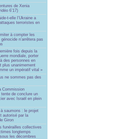
ntures de Xenia
idéo 6’17)
de-t-elle l’Ukraine a
ttaques terroristes en
imiter à compter les
 génocide n’arrêtera pas
ns
remière fois depuis la
erre mondiale, porter
 à des personnes en
st plus unanimement
me un impératif vital »
us ne sommes pas des
a Commission
 tente de conclure un
cier avec Israël en plein
à saumons : le projet
t autorisé par la
de Giron
 funérailles collectives
ictimes longtemps
 sous les décombres