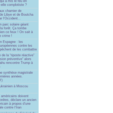
 qui a mis le feu en
-elle complotiste ?
aux charnier de
de Libye et de Boutcha
r l’Occident...
n parc solaire géant
la forêt. Ça tombe
ien ce feux ! On sait à
le crime !
en Espagne : les
européennes contre les
êchent de les combattre
 de la “riposte réactive”
asion préventive” alors
ahu rencontre Trump à
n
e synthèse magistrale
rnières années.
’)
 ukrainien à Moscou
)
 américains doivent
 ordres, déclare un ancien
ricain à propos d’une
ale contre l’Iran