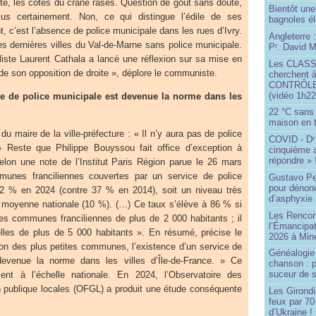
ête, les côtés du crâne rasés. Question de goût sans doute,
Bientôt une
lus certainement. Non, ce qui distingue l’édile de ses
bagnoles él
, c’est l’absence de police municipale dans les rues d’Ivry.
Angleterre :
 dernières villes du Val-de-Marne sans police municipale.
P
. David Mi
r
aliste Laurent Cathala a lancé une réflexion sur sa mise en
Les CLAS
 de son opposition de droite », déplore le communiste.
cherchent à
CONTRÔLE d
(vidéo 1h22
ce de police municipale est devenue la norme dans les
22 °C sans c
maison en t
du maire de la ville-préfecture : « Il n’y aura pas de police
COVID - D
r
» Reste que Philippe Bouyssou fait office d’exception à
cinquième 
répondre » 
Selon une note de l’Institut Paris Région parue le 26 mars
unes franciliennes couvertes par un service de police
Gustavo Pe
pour dénonc
42 % en 2024 (contre 37 % en 2014), soit un niveau très
d’asphyxie 
a moyenne nationale (10 %). (…) Ce taux s’élève à 86 % si
Les Rencon
les communes franciliennes de plus de 2 000 habitants ; il
l’Émancipat
les de plus de 5 000 habitants ». En résumé, précise le
2026 à Min
ion des plus petites communes, l’existence d’un service de
Généalogie 
devenue la norme dans les villes d’Île-de-France. » Ce
chanson : p
suceur de 
ent à l’échelle nationale. En 2024, l’Observatoire des
on publique locales (OFGL) a produit une étude conséquente
Les Girond
feux par 7
d’Ukraine !