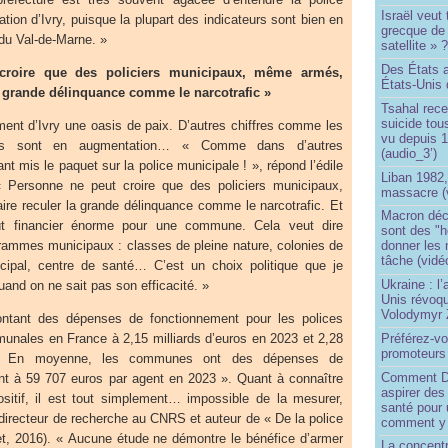
Israël veut 
ation d’Ivry, puisque la plupart des indicateurs sont bien en
grecque de
du Val-de-Marne. »
satellite » 
Des États 
croire que des policiers municipaux, même armés,
États-Unis 
la grande délinquance comme le narcotrafic »
Tsahal rec
suicide tou
ment d’Ivry une oasis de paix. D’autres chiffres comme les
vu depuis 1
ires sont en augmentation… « Comme dans d’autres
(audio_3’)
t mis le paquet sur la police municipale ! », répond l’édile
Liban 1982,
« Personne ne peut croire que des policiers municipaux,
massacre (
re reculer la grande délinquance comme le narcotrafic. Et
Macron déc
ût financier énorme pour une commune. Cela veut dire
sont des "h
grammes municipaux : classes de pleine nature, colonies de
donner les
tâche (vidé
ipal, centre de santé… C’est un choix politique que je
Ukraine : l
quand on ne sait pas son efficacité. »
Unis révoqu
Volodymyr 
ntant des dépenses de fonctionnement pour les polices
Préférez-vo
munales en France à 2,15 milliards d’euros en 2023 et 2,28
promoteurs
 « En moyenne, les communes ont des dépenses de
Comment Do
nt à 59 707 euros par agent en 2023 ». Quant à connaître
aspirer des
spositif, il est tout simplement… impossible de la mesurer,
santé pour 
directeur de recherche au CNRS et auteur de « De la police
comment y
t, 2016). « Aucune étude ne démontre le bénéfice d’armer
La concentr