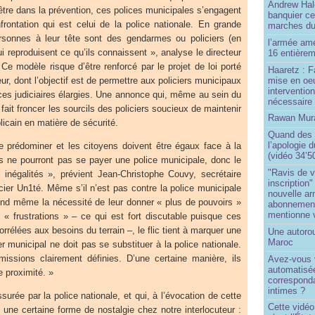
Andrew Hal
être dans la prévention, ces polices municipales s’engagent
banquier ce
ontation qui est celui de la police nationale. En grande
marches du
rsonnes à leur tête sont des gendarmes ou policiers (en
l’armée amé
reproduisent ce qu’ils connaissent », analyse le directeur
16 entièrem
e modèle risque d’être renforcé par le projet de loi porté
Haaretz : F
mise en oeu
ieur, dont l’objectif est de permettre aux policiers municipaux
interventio
es judiciaires élargies. Une annonce qui, même au sein du
nécessaire
a fait froncer les sourcils des policiers soucieux de maintenir
Rawan Mura
blicain en matière de sécurité.
Quand des j
l’apologie 
re prédominer et les citoyens doivent être égaux face à la
(vidéo 34’5
es ne pourront pas se payer une police municipale, donc le
"Ravis de v
 inégalités », prévient Jean-Christophe Couvy, secrétaire
inscription"
icier Un1té. Même s’il n’est pas contre la police municipale
nouvelle ar
fend même la nécessité de leur donner « plus de pouvoirs »
abonnement 
mentionne 
 « frustrations » – ce qui est fort discutable puisque ces
rélées aux besoins du terrain –, le flic tient à marquer une
Une autoro
Maroc
er municipal ne doit pas se substituer à la police nationale.
issions clairement définies. D’une certaine manière, ils
Avez-vous v
automatisé
e proximité. »
correspond
intimes ?
surée par la police nationale, et qui, à l’évocation de cette
Cette vidéo
une certaine forme de nostalgie chez notre interlocuteur :