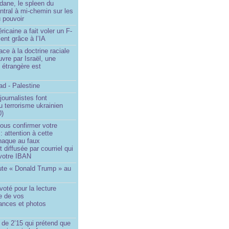
dane, le spleen du
ntral à mi-chemin sur les
 pouvoir
ricaine a fait voler un F-
ent grâce à l’IA
ace à la doctrine raciale
vre par Israël, une
n étrangère est
d - Palestine
ournalistes font
du terrorisme ukrainien
0)
ous confirmer votre
 : attention à cette
naque au faux
diffusée par courriel qui
votre IBAN
ute « Donald Trump » au
oté pour la lecture
e de vos
ances et photos
 de 2’15 qui prétend que