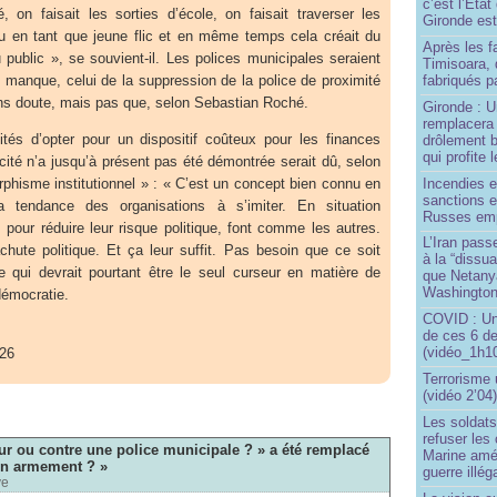
c’est l’État
on faisait les sorties d’école, on faisait traverser les
Gironde est
eu en tant que jeune flic et en même temps cela créait du
Après les f
u public », se souvient-il. Les polices municipales seraient
Timisoara, 
manque, celui de la suppression de la police de proximité
fabriqués pa
ns doute, mais pas que, selon Sebastian Roché.
Gironde : U
remplacera 
tés d’opter pour un dispositif coûteux pour les finances
drôlement b
qui profite 
acité n’a jusqu’à présent pas été démontrée serait dû, selon
Incendies 
orphisme institutionnel » : « C’est un concept bien connu en
sanctions 
la tendance des organisations à s’imiter. En situation
Russes emp
, pour réduire leur risque politique, font comme les autres.
L’Iran passe
chute politique. Et ça leur suffit. Pas besoin que ce soit
à la “dissu
Ce qui devrait pourtant être le seul curseur en matière de
que Netany
Washingto
démocratie.
COVID : Un
de ces 6 de
(vidéo_1h10
026
Terrorisme
(vidéo 2’04
Les soldats
refuser les
r ou contre une police municipale ? » a été remplacé
Marine amé
on armement ? »
guerre illég
ve