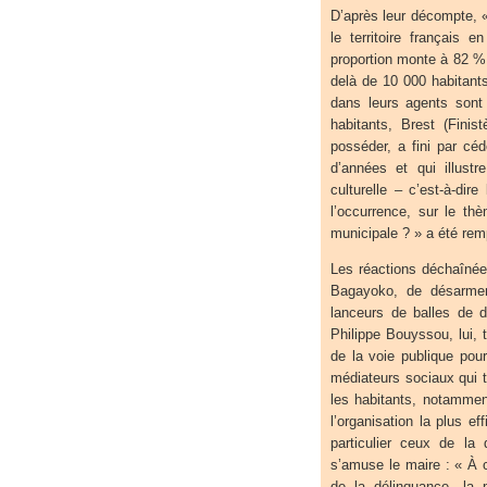
D’après leur décompte, «
le territoire français
proportion monte à 82 % 
delà de 10 000 habitant
dans leurs agents sont
habitants, Brest (Finis
posséder, a fini par cé
d’années et qui illust
culturelle – c’est-à-dir
l’occurrence, sur le th
municipale ? » a été rem
Les réactions déchaînée
Bagayoko, de désarmer (
lanceurs de balles de 
Philippe Bouyssou, lui, 
de la voie publique pou
médiateurs sociaux qui t
les habitants, notammen
l’organisation la plus ef
particulier ceux de la
s’amuse le maire : « À 
de la délinquance, la 