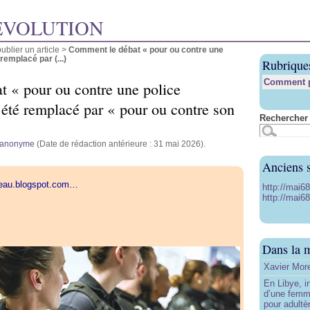
ÉVOLUTION
blier un article
>
Comment le débat « pour ou contre une
remplacé par (...)
Rubrique
Comment pu
 « pour ou contre une police
 été remplacé par « pour ou contre son
Rechercher 
anonyme
(Date de rédaction antérieure : 31 mai 2026).
Anciens s
eseau.blogspot.com…
http://mai6
http://mai68
Dans la 
Xavier More
En Libye, i
d’une femm
pour adultè