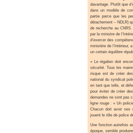
davantage. Plutôt que d’
dans un modèle de confr
partie parce que les pe
détachement – NDLR) qui 
de recherche au CNRS. C
par la ministre de l’Intér
d’exercer des compétenc
ministère de l’Intérieur, 
un certain équilibre répu
« Le régalien doit enco
sécurité. Tous les mair
risque est de créer des
national du syndicat pol
en tant que telle, et dé
pour éviter de créer des
demandes ne sont pas cor
ligne rouge : « Un polici
Chacun doit avoir ses m
jouent le rôle de police d
Une fonction autrefois as
époque, semble produire 