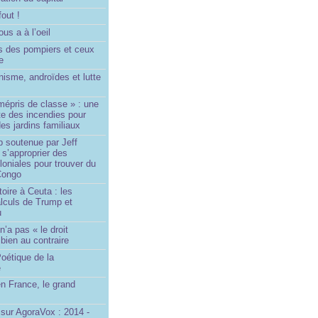
fout !
us a à l’oeil
 des pompiers et ceux
le
isme, androïdes et lutte
mépris de classe » : une
ite des incendies pour
es jardins familiaux
p soutenue par Jeff
s’approprier des
loniales pour trouver du
 Congo
toire à Ceuta : les
lculs de Trump et
u
n’a pas « le droit
 bien au contraire
oétique de la
e
n France, le grand
u
sur AgoraVox : 2014 -