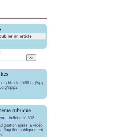
s
blier un article
:
ites
8.org
http://mai68.org/spip
.org/spip2
même rubrique
au : bulletin n° 302
ndignation après la vidéo
e flagellée publiquement
re