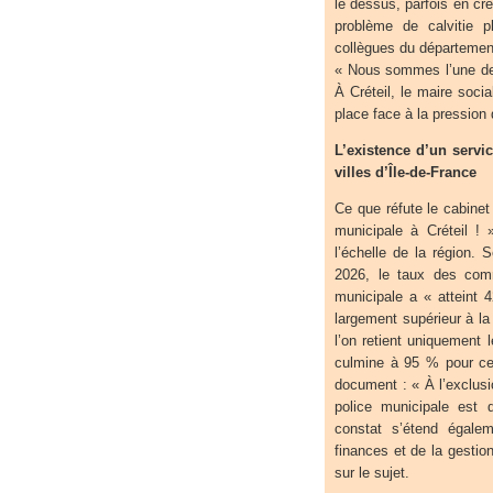
le dessus, parfois en cr
problème de calvitie p
collègues du département
« Nous sommes l’une des
À Créteil, le maire soci
place face à la pression
L’existence d’un servi
villes d’Île-de-France
Ce que réfute le cabinet 
municipale à Créteil ! 
l’échelle de la région. 
2026, le taux des comm
municipale a « atteint 
largement supérieur à l
l’on retient uniquement 
culmine à 95 % pour cel
document : « À l’exclus
police municipale est 
constat s’étend égalem
finances et de la gesti
sur le sujet.