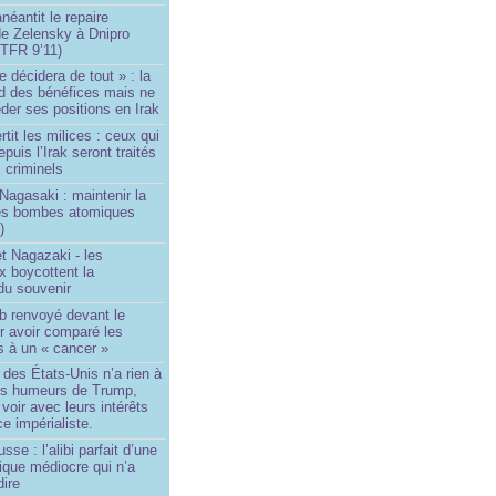
néantit le repaire
de Zelensky à Dnipro
TFR 9’11)
e décidera de tout » : la
rd des bénéfices mais ne
der ses positions en Irak
tit les milices : ceux qui
puis l’Irak seront traités
criminels
Nagasaki : maintenir la
es bombes atomiques
)
t Nagazaki - les
x boycottent la
du souvenir
b renvoyé devant le
ur avoir comparé les
s à un « cancer »
e des États-Unis n’a rien à
les humeurs de Trump,
 voir avec leurs intérêts
e impérialiste.
sse : l’alibi parfait d’une
tique médiocre qui n’a
dire