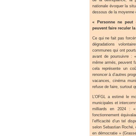
nationale évoquer la situ
dessous de la moyenne 
« Personne ne peut 
peuvent faire reculer 
Ce qui ne fait pas forcé
dégradations volonta
communes qui ont pourtan
avant de poursuivre : 
même armés, peuvent fai
cela représente un co
renoncer à d’autres pro
vacances, cinéma munic
refuse de faire, surtout 
L’OFGL a estimé le mo
municipales et intercom
milliards en 2024 :
fonctionnement équivala
l’efficacité d’un tel di
selon Sebastian Roché, 
en démocratie » (Grasse