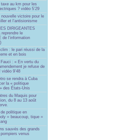
 taxe au km pour les
ectriques ? vidéo 5’29
 nouvelle victoire pour le
ller et l’antisionisme
SES DIRIGEANTES
 reprendre le
e l’information
)
lim : le pari réussi de la
erre et en bois
Fauci : « En vertu du
amendement je refuse de
! vidéo 9’48
tro se rendra à Cuba
er la « politique
» des États-Unis
tres du Maquis pour
ion, du 8 au 13 août
erve.
de politique en
oly = beaucoup, tique =
sang
ins sauvés des grands
0 pompiers venus