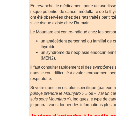
En revanche, le médicament porte un avertiss
risque potentiel de cancer médullaire de la thy
ont été observées chez des rats traités par tirz
si ce risque existe chez l'humain.
Le Mounjaro est contre-indiqué chez les perso
un antécédent personnel ou familial de c
thyroïde ;
un syndrome de néoplasie endocrinienne 
(MEN2).
Il faut consulter rapidement si des symptômes 
dans le cou, difficulté à avaler, enrouement pe
respiratoire.
Si votre question est plus spécifique (par exe
puis-je prendre le Mounjaro ? »
ou
« J'ai un ca
suis sous Mounjaro »
), indiquez le type de canc
je pourrai vous donner des informations plus a
Je viens d'entendre à la radio q