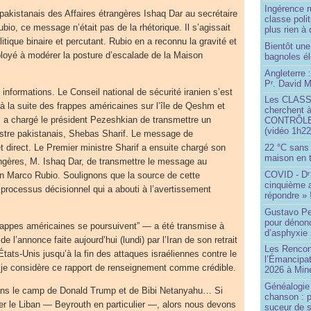
Ingérence ru
 pakistanais des Affaires étrangères Ishaq Dar au secrétaire
classe poli
io, ce message n’était pas de la rhétorique. Il s’agissait
plus rien à 
tique binaire et percutant. Rubio en a reconnu la gravité et
Bientôt une
oyé à modérer la posture d’escalade de la Maison
bagnoles él
Angleterre :
P
. David Mi
r
informations. Le Conseil national de sécurité iranien s’est
Les CLAS
 à la suite des frappes américaines sur l’île de Qeshm et
cherchent à
 a chargé le président Pezeshkian de transmettre un
CONTRÔLE d
(vidéo 1h22
tre pakistanais, Shebas Sharif. Le message de
t direct. Le Premier ministre Sharif a ensuite chargé son
22 °C sans c
maison en t
angères, M. Ishaq Dar, de transmettre le message au
COVID - D
r
in Marco Rubio. Soulignons que la source de cette
cinquième 
u processus décisionnel qui a abouti à l’avertissement
répondre » 
Gustavo Pe
pour dénonc
frappes américaines se poursuivent” — a été transmise à
d’asphyxie 
 l’annonce faite aujourd’hui (lundi) par l’Iran de son retrait
Les Rencon
tats-Unis jusqu’à la fin des attaques israéliennes contre le
l’Émancipat
, je considère ce rapport de renseignement comme crédible.
2026 à Min
Généalogie 
ans le camp de Donald Trump et de Bibi Netanyahu… Si
chanson : p
er le Liban — Beyrouth en particulier —, alors nous devons
suceur de 