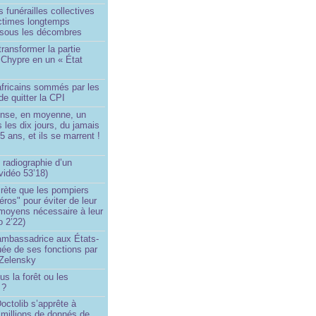
 funérailles collectives
ictimes longtemps
 sous les décombres
transformer la partie
 Chypre en un « État
?
africains sommés par les
de quitter la CPI
ense, en moyenne, un
s les dix jours, du jamais
5 ans, et ils se marrent !
 radiographie d’un
vidéo 53’18)
rète que les pompiers
éros" pour éviter de leur
 moyens nécessaire à leur
o 2’22)
’ambassadrice aux États-
ée de ses fonctions par
Zelensky
us la forêt ou les
 ?
ctolib s’apprête à
 millions de donnés de