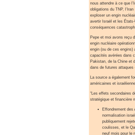
nous attendre à ce que l’
obligations du TNP, l’Iran 
exploser un engin nucléair
avertir Israël et les État
conséquences catastroph
Pepe et moi avons reçu de
engin nucléaire opération
engin (ou de ces engins) 
capacités avérées dans ce 
Pakistan, de la Chine et d
dans de futures attaques c
La source a également fo
américaines et israélienne
“Les effets secondaires d
stratégique et financière 
Effondrement des Ac
normalisation isra
publiquement rejet
coulisses, et le Q
neuf mois pour le r