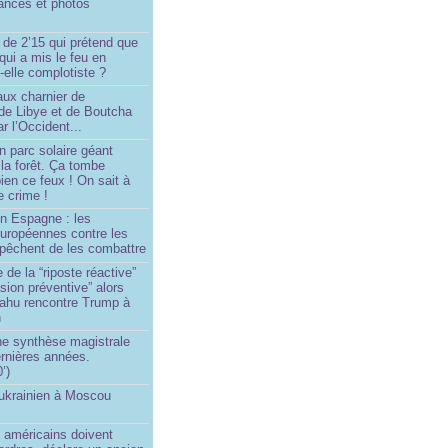
ances et photos
 de 2’15 qui prétend que
 qui a mis le feu en
-elle complotiste ?
aux charnier de
de Libye et de Boutcha
r l’Occident...
n parc solaire géant
la forêt. Ça tombe
ien ce feux ! On sait à
le crime !
en Espagne : les
européennes contre les
êchent de les combattre
 de la “riposte réactive”
asion préventive” alors
ahu rencontre Trump à
n
e synthèse magistrale
rnières années.
’)
 ukrainien à Moscou
)
 américains doivent