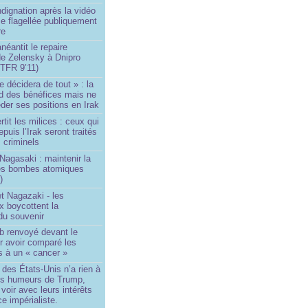
ndignation après la vidéo
e flagellée publiquement
re
néantit le repaire
de Zelensky à Dnipro
TFR 9’11)
e décidera de tout » : la
rd des bénéfices mais ne
der ses positions en Irak
tit les milices : ceux qui
puis l’Irak seront traités
criminels
Nagasaki : maintenir la
es bombes atomiques
)
t Nagazaki - les
x boycottent la
du souvenir
b renvoyé devant le
ur avoir comparé les
s à un « cancer »
e des États-Unis n’a rien à
les humeurs de Trump,
 voir avec leurs intérêts
e impérialiste.