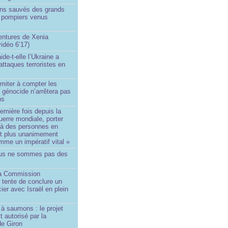
ins sauvés des grands
0 pompiers venus
ntures de Xenia
idéo 6’17)
de-t-elle l’Ukraine a
ttaques terroristes en
imiter à compter les
 génocide n’arrêtera pas
ns
remière fois depuis la
erre mondiale, porter
 à des personnes en
st plus unanimement
me un impératif vital »
us ne sommes pas des
a Commission
 tente de conclure un
cier avec Israël en plein
à saumons : le projet
t autorisé par la
de Giron