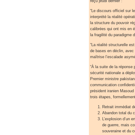
reçu jeudi dernier :
“Le discours officiel su
interprété la réalité opér
la structure du pouvoir r
calibrées qui ont mis en 
la fragilité du paradigme 
“La réalité structurelle es
de bases en déclin, avec u
maîtrise l’escalade asymét
“À la suite de la réponse
sécurité nationale a dépl
Premier ministre pakista
communication confidenti
président iranien Masoud
trois étapes, formellement
Retrait immédiat d
Abandon total du ca
L’explosion d’un e
de guerre, mais c
souveraine et du co