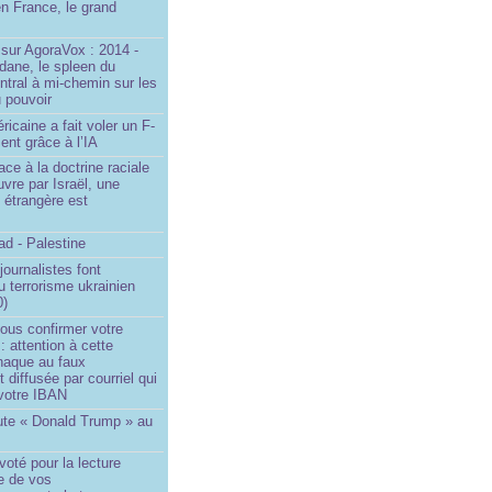
n France, le grand
u
sur AgoraVox : 2014 -
dane, le spleen du
ntral à mi-chemin sur les
 pouvoir
ricaine a fait voler un F-
ent grâce à l’IA
ace à la doctrine raciale
vre par Israël, une
n étrangère est
d - Palestine
ournalistes font
du terrorisme ukrainien
0)
ous confirmer votre
 : attention à cette
naque au faux
diffusée par courriel qui
votre IBAN
ute « Donald Trump » au
oté pour la lecture
e de vos