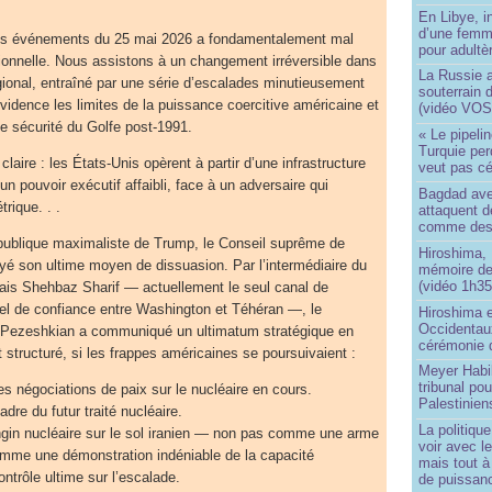
En Libye, i
d’une femm
r les événements du 25 mai 2026 a fondamentalement mal
pour adultè
ationnelle. Nous assistons à un changement irréversible dans
La Russie a
égional, entraîné par une série d’escalades minutieusement
souterrain 
évidence les limites de la puissance coercitive américaine et
(vidéo VOS
de sécurité du Golfe post-1991.
« Le pipelin
Turquie pe
t claire : les États-Unis opèrent à partir d’une infrastructure
veut pas cé
n pouvoir exécutif affaibli, face à un adversaire qui
Bagdad aver
rique. . .
attaquent de
comme des 
 publique maximaliste de Trump, le Conseil suprême de
Hiroshima, 
oyé son ultime moyen de dissuasion. Par l’intermédiaire du
mémoire d
(vidéo 1h35
nais Shehbaz Sharif — actuellement le seul canal de
el de confiance entre Washington et Téhéran —, le
Hiroshima e
Occidentau
 Pezeshkian a communiqué un ultimatum stratégique en
cérémonie 
 structuré, si les frappes américaines se poursuivaient :
Meyer Habi
tribunal po
es négociations de paix sur le nucléaire en cours.
Palestinien
dre du futur traité nucléaire.
La politiqu
ngin nucléaire sur le sol iranien — non pas comme une arme
voir avec 
omme une démonstration indéniable de la capacité
mais tout à
ntrôle ultime sur l’escalade.
de puissanc