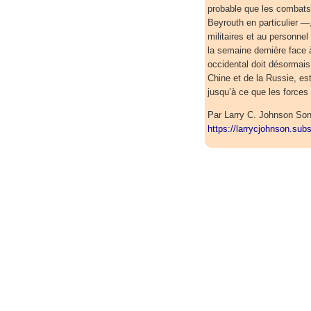
probable que les combats 
Beyrouth en particulier —, 
militaires et au personnel
la semaine dernière face
occidental doit désormais a
Chine et de la Russie, es
jusqu’à ce que les forces 
Par Larry C. Johnson Son
https://larrycjohnson.su