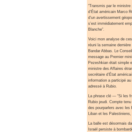
“Transmis par le ministre
d’État américain Marco Rub
d’un avertissement géopoli
s’est immédiatement empl
Blanche”.
Voici mon analyse de ces 
réuni la semaine dernière
Bandar Abbas. Le Conseil
message au Premier minis
Pezeshkian était simple e
ministre des Affaires étr
secrétaire d’État américa
information a participé a
adressé à Rubio.
La phrase clé — “Si les 
Rubio jeudi. Compte tenu de
des pourparlers avec les É
Liban et les Palestiniens
La balle est désormais d
Israël persiste à bombard