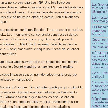
Iran annonce son retrait du TNP. Une fois libéré des
Les Girond
sera libre de mettre en œuvre le point 3, c’est-à-dire de faire
feux par 7
d’Ukraine !
e sur le sol iranien. Il s’agira d’une démonstration visant à
s-Unis que de nouvelles attaques contre l’Iran auraient des
Les mésave
Federova (v
iques.
La France ai
s précisions sur la manière dont l’Iran se serait procuré un
mener des a
Russie ?
nel… Les informations concernant la construction de cet
auraient été fournies par un pays tiers qui dispose de
Gaza : se l
victimes du
domaine. L’objectif de l’Iran serait, avec le soutien du
les israélie
e la Russie, d’accroître le risque pour Israël de se lancer
« Pour la p
ontre l’Iran.
Seconde Gu
assistance
urni l’évaluation suivante des conséquences des actions
danger n’e
s sur la sécurité mondiale et l’architecture financière.
reconnu com
GAZA : No
e cette impasse sont en train de redessiner la structure
chiffres !
mondiale en temps réel :
Comment l
européenne
cords d’Abraham : l’infrastructure politique qui soutient la
accord poli
élo-arabe est fonctionnellement caduque. Le Pakistan l’a
génocide
ée, l’Arabie saoudite a gelé toutes les discussions en
Mégaferme 
atar et Oman préparent activement un calendrier de six à
contesté es
préfecture 
etrait des forces américaines de leurs installations