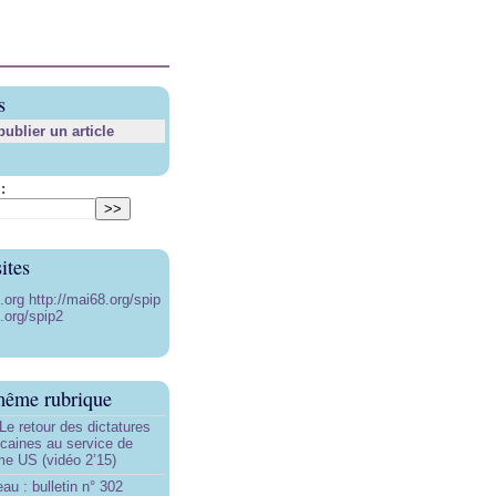
s
blier un article
:
ites
8.org
http://mai68.org/spip
.org/spip2
même rubrique
Le retour des dictatures
icaines au service de
sme US (vidéo 2’15)
au : bulletin n° 302