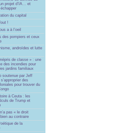
un projet d’IA… et
 échapper
ation du capital
fout !
us a à l’oeil
 des pompiers et ceux
le
isme, androïdes et lutte
mépris de classe » : une
ite des incendies pour
es jardins familiaux
p soutenue par Jeff
s’approprier des
loniales pour trouver du
 Congo
toire à Ceuta : les
lculs de Trump et
u
n’a pas « le droit
 bien au contraire
oétique de la
e