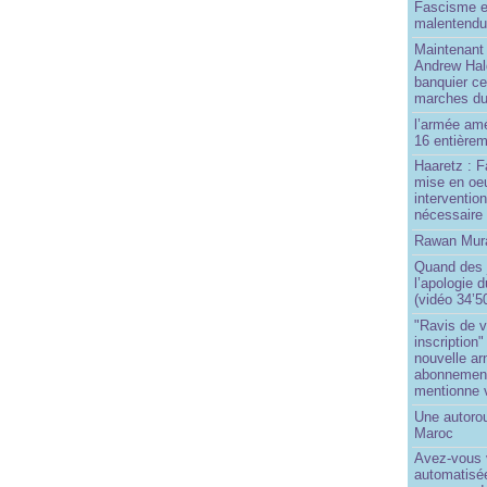
Fascisme e
malentend
Maintenant 
Andrew Hal
banquier ce
marches du
l’armée amé
16 entièrem
Haaretz : F
mise en oeu
interventio
nécessaire
Rawan Mura
Quand des j
l’apologie 
(vidéo 34’5
"Ravis de v
inscription"
nouvelle ar
abonnement 
mentionne 
Une autoro
Maroc
Avez-vous v
automatisé