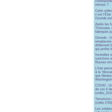
correspond
intimes ?
Cette vidéo
c’est l’État
Gironde est
Après les f
Timisoara, 
fabriqués pa
Gironde : U
remplacera 
drôlement b
qui profite 
Incendies 
sanctions 
Russes emp
L’Iran passe
à la “dissu
que Netany
Washingto
COVID : Un
de ces 6 de
(vidéo_1h10
Terrorisme
(vidéo 2’04
Les soldats