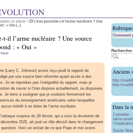
ÉVOLUTION
blier un article
>
💥 L’Iran possède-t-il l’arme nucléaire ? Une
: « Oui (...)
Rubrique
Comment pu
-t-il l’arme nucléaire ? Une source
pond : « Oui »
Rechercher 
nique
Anciens s
 (Larry C. Johnson) avons reçu jeudi le rapport de
édigé par une source bien informée ayant accès à des
http://mai6
s. Je ne reproduis pas l’intégralité du rapport, mais je
http://mai68
estion de savoir si l’Iran dispose actuellement, ou disposera
re. Je tiens à souligner que je soutiens fermement les
services du renseignement américains selon lesquelles
Dans la 
a aucun intérêt à se doter de l’arme nucléaire.
Colombie - 
’attaque surprise du 28 février, qui a suivi la révolution de
latino-amér
n décembre 2025, ait joué un rôle décisif dans le changement
l’impériali
la question. Voici un extrait de ce que Pepe et moi avons
Xavier More