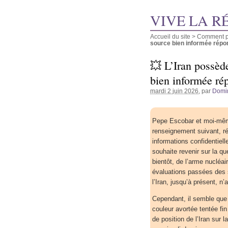
VIVE LA R
Accueil du site
>
Comment pu
source bien informée répond 
💥 L’Iran possède
bien informée ré
mardi 2 juin 2026
, par
Domi
Pepe Escobar et moi-même
renseignement suivant, r
informations confidentielle
souhaite revenir sur la qu
bientôt, de l’arme nucléai
évaluations passées des 
l’Iran, jusqu’à présent, n’
Cependant, il semble que l
couleur avortée tentée fi
de position de l’Iran sur 