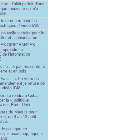
sse : l’alibi parfait d’une
tique médiocre qui n’a
dire
 taxe au km pour les
ectriques ? vidéo 5’29
 nouvelle victoire pour le
ller et l’antisionisme
SES DIRIGEANTES
 reprendre le
e l’information
)
lim : le pari réussi de la
erre et en bois
Fauci : « En vertu du
amendement je refuse de
! vidéo 9’48
tro se rendra à Cuba
er la « politique
» des États-Unis
tres du Maquis pour
ion, du 8 au 13 août
erve.
de politique en
oly = beaucoup, tique =
sang