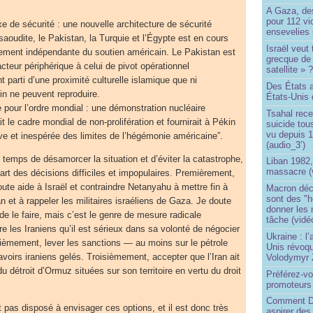
A Gaza, des
pour 112 v
 de sécurité : une nouvelle architecture de sécurité
ensevelies
saoudite, le Pakistan, la Turquie et l’Égypte est en cours
Israël veut 
alement indépendante du soutien américain. Le Pakistan est
grecque de
cteur périphérique à celui de pivot opérationnel
satellite » 
nt parti d’une proximité culturelle islamique que ni
Des États 
n ne peuvent reproduire.
États-Unis 
pour l’ordre mondial : une démonstration nucléaire
Tsahal rec
it le cadre mondial de non-prolifération et fournirait à Pékin
suicide tou
vu depuis 1
ive et inespérée des limites de l’hégémonie américaine”.
(audio_3’)
temps de désamorcer la situation et d’éviter la catastrophe,
Liban 1982,
massacre (
art des décisions difficiles et impopulaires. Premièrement,
 toute aide à Israël et contraindre Netanyahu à mettre fin à
Macron déc
sont des "h
n et à rappeler les militaires israéliens de Gaza. Je doute
donner les
de le faire, mais c’est le genre de mesure radicale
tâche (vidé
e les Iraniens qu’il est sérieux dans sa volonté de négocier
Ukraine : l
ièmement, lever les sanctions — au moins sur le pétrole
Unis révoqu
 avoirs iraniens gelés. Troisièmement, accepter que l’Iran ait
Volodymyr 
 du détroit d’Ormuz situées sur son territoire en vertu du droit
Préférez-vo
promoteurs
Comment Do
pas disposé à envisager ces options, et il est donc très
aspirer des