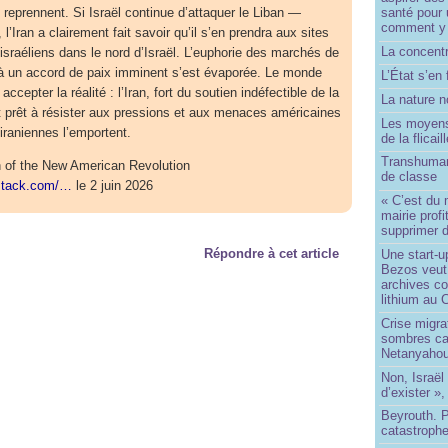
reprennent. Si Israël continue d’attaquer le Liban —
santé pour 
comment y
l’Iran a clairement fait savoir qu’il s’en prendra aux sites
La concentr
 israéliens dans le nord d’Israël. L’euphorie des marchés de
 à un accord de paix imminent s’est évaporée. Le monde
L’État s’en 
ccepter la réalité : l’Iran, fort du soutien indéfectible de la
La nature no
t prêt à résister aux pressions et aux menaces américaines
Les moyens
iraniennes l’emportent.
de la flicail
Transhuman
 of the New American Revolution
de classe
bstack.com/…
le 2 juin 2026
« C’est du 
mairie prof
supprimer d
Répondre à cet article
Une start-u
Bezos veut 
archives co
lithium au
Crise migra
sombres ca
Netanyaho
Non, Israël 
d’exister »,
Beyrouth. P
catastroph