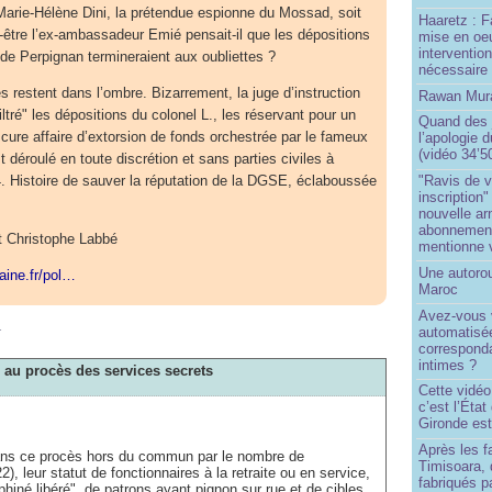
Marie-Hélène Dini, la prétendue espionne du Mossad, soit
Haaretz : F
t-être l’ex-ambassadeur Emié pensait-il que les dépositions
mise en oeu
interventio
 de Perpignan termineraient aux oubliettes ?
nécessaire
les restent dans l’ombre. Bizarrement, la juge d’instruction
Rawan Mura
iltré" les dépositions du colonel L., les réservant pour un
Quand des j
ure affaire d’extorsion de fonds orchestrée par le fameux
l’apologie 
(vidéo 34’5
 déroulé en toute discrétion et sans parties civiles à
24. Histoire de sauver la réputation de la DGSE, éclaboussée
"Ravis de v
inscription"
nouvelle ar
abonnement 
t Christophe Labbé
mentionne 
Une autoro
aine.fr/pol…
Maroc
Avez-vous v
m
automatisé
correspond
intimes ?
e au procès des services secrets
Cette vidéo
c’est l’État
Gironde est
Après les f
dans ce procès hors du commun par le nombre de
Timisoara, 
), leur statut de fonctionnaires à la retraite ou en service,
fabriqués pa
phiné libéré", de patrons ayant pignon sur rue et de cibles