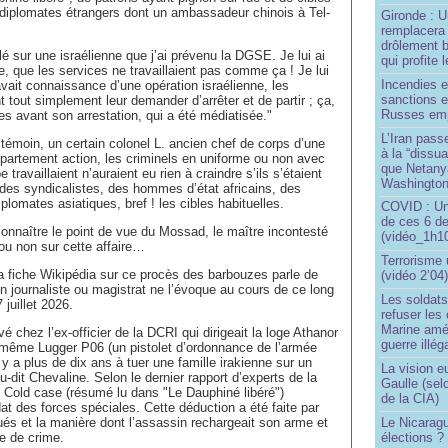
, diplomates étrangers dont un ambassadeur chinois à Tel-
Gironde : U
remplacera 
drôlement b
llé sur une israélienne que j’ai prévenu la DGSE. Je lui ai
qui profite 
le, que les services ne travaillaient pas comme ça ! Je lui
Incendies 
 avait connaissance d’une opération israélienne, les
sanctions 
nt tout simplement leur demander d’arrêter et de partir ; ça,
Russes emp
s avant son arrestation, qui a été médiatisée."
L’Iran passe
 témoin, un certain colonel L. ancien chef de corps d’une
à la “dissu
épartement action, les criminels en uniforme ou non avec
que Netany
e travaillaient n’auraient eu rien à craindre s’ils s’étaient
Washingto
des syndicalistes, des hommes d’état africains, des
plomates asiatiques, bref ! les cibles habituelles.
COVID : Un
de ces 6 de
 connaître le point de vue du Mossad, le maître incontesté
(vidéo_1h10
ou non sur cette affaire…
Terrorisme
la fiche Wikipédia sur ce procès des barbouzes parle de
(vidéo 2’04
un journaliste ou magistrat ne l’évoque au cours de ce long
Les soldats
 juillet 2026.
refuser les
Marine amé
vé chez l’ex-officier de la DCRI qui dirigeait la loge Athanor
guerre illég
u même Lugger P06 (un pistolet d’ordonnance de l’armée
l y a plus de dix ans à tuer une famille irakienne sur un
La vision 
u-dit Chevaline. Selon le dernier rapport d’experts de la
Gaulle (sel
Cold case (résumé lu dans "Le Dauphiné libéré")
de la CIA)
dat des forces spéciales. Cette déduction a été faite par
Le Nicaragu
tués et la manière dont l’assassin rechargeait son arme et
élections ?
ne de crime.