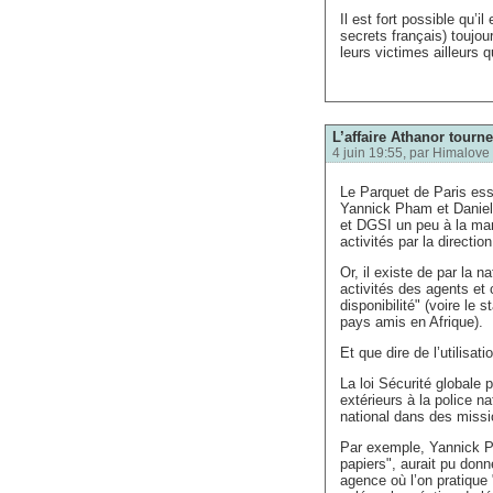
Il est fort possible qu’i
secrets français) toujou
leurs victimes ailleurs q
L’affaire Athanor tourn
4 juin 19:55, par
Himalove
Le Parquet de Paris ess
Yannick Pham et Daniel 
et DGSI un peu à la man
activités par la directi
Or, il existe de par la 
activités des agents et 
disponibilité" (voire le
pays amis en Afrique).
Et que dire de l’utilisa
La loi Sécurité globale 
extérieurs à la police na
national dans des missi
Par exemple, Yannick Ph
papiers", aurait pu don
agence où l’on pratique 