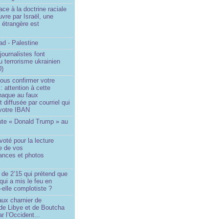
ace à la doctrine raciale
vre par Israël, une
n étrangère est
d - Palestine
ournalistes font
du terrorisme ukrainien
0)
ous confirmer votre
 : attention à cette
naque au faux
diffusée par courriel qui
votre IBAN
ute « Donald Trump » au
oté pour la lecture
e de vos
ances et photos
 de 2’15 qui prétend que
 qui a mis le feu en
-elle complotiste ?
aux charnier de
de Libye et de Boutcha
r l’Occident...