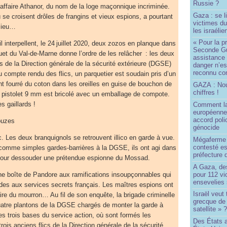
Russie ?
’affaire Athanor, du nom de la loge maçonnique incriminée.
Gaza : se l
se croisent drôles de frangins et vieux espions, a pourtant
victimes du
 lieu…
les israélie
« Pour la p
il interpellent, le 24 juillet 2020, deux zozos en planque dans
Seconde Gu
quet du Val-de-Marne donne l’ordre de les relâcher : les deux
assistance
s de la Direction générale de la sécurité extérieure (DGSE)
danger n’e
reconnu com
u compte rendu des flics, un parquetier est soudain pris d’un
ont fourré du coton dans les oreilles en guise de bouchon de
GAZA : No
chiffres !
eur pistolet 9 mm est bricolé avec un emballage de compote.
s gaillards !
Comment l
européenne
accord poli
ouzes
génocide
c. Les deux branquignols se retrouvent illico en garde à vue.
Mégaferme 
contesté es
 comme simples gardes-barrières à la DGSE, ils ont agi dans
préfecture 
e pour dessouder une prétendue espionne du Mossad.
A Gaza, des
pour 112 v
 une boîte de Pandore aux ramifications insoupçonnables qui
ensevelies
des aux services secrets français. Les maîtres espions ont
Israël veut 
aire du mourron… Au fil de son enquête, la brigade criminelle
grecque de
uatre plantons de la DGSE chargés de monter la garde à
satellite » 
des trois bases du service action, où sont formés les
Des États 
trois anciens flics de la Direction générale de la sécurité