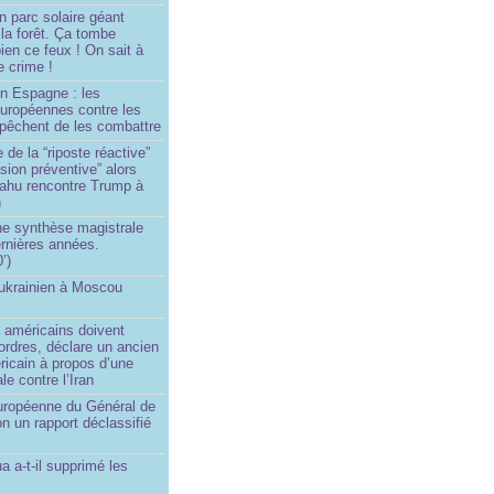
n parc solaire géant
la forêt. Ça tombe
ien ce feux ! On sait à
le crime !
en Espagne : les
européennes contre les
êchent de les combattre
 de la “riposte réactive”
asion préventive” alors
ahu rencontre Trump à
n
e synthèse magistrale
rnières années.
’)
 ukrainien à Moscou
)
 américains doivent
 ordres, déclare un ancien
ricain à propos d’une
ale contre l’Iran
européenne du Général de
on un rapport déclassifié
a a-t-il supprimé les