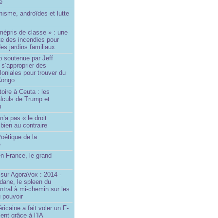
le
isme, androïdes et lutte
mépris de classe » : une
ite des incendies pour
es jardins familiaux
p soutenue par Jeff
s’approprier des
loniales pour trouver du
 Congo
toire à Ceuta : les
lculs de Trump et
u
n’a pas « le droit
 bien au contraire
oétique de la
e
n France, le grand
u
sur AgoraVox : 2014 -
dane, le spleen du
ntral à mi-chemin sur les
 pouvoir
ricaine a fait voler un F-
ent grâce à l’IA