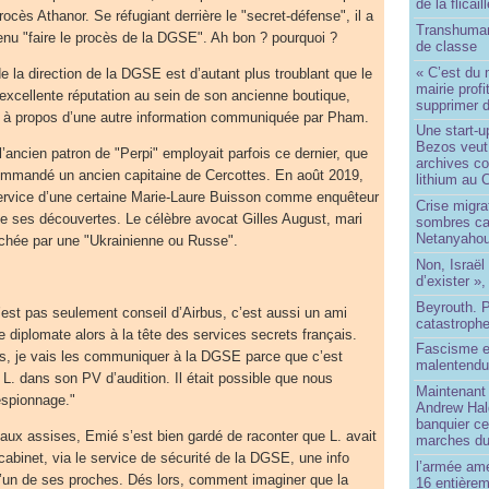
de la flicail
ocès Athanor. Se réfugiant derrière le "secret-défense", il a
Transhuman
venu "faire le procès de la DGSE". Ah bon ? pourquoi ?
de classe
« C’est du 
e la direction de la DGSE est d’autant plus troublant que le
mairie prof
e excellente réputation au sein de son ancienne boutique,
supprimer d
in à propos d’une autre information communiquée par Pham.
Une start-u
Bezos veut 
l’ancien patron de "Perpi" employait parfois ce dernier, que
archives co
ommandé un ancien capitaine de Cercottes. En août 2019,
lithium au
ervice d’une certaine Marie-Laure Buisson comme enquêteur
Crise migra
 de ses découvertes. Le célèbre avocat Gilles August, mari
sombres ca
Netanyaho
ochée par une "Ukrainienne ou Russe".
Non, Israël 
d’exister »,
Beyrouth. P
’est pas seulement conseil d’Airbus, c’est aussi un ami
catastroph
e diplomate alors à la tête des services secrets français.
Fascisme e
ts, je vais les communiquer à la DGSE parce que c’est
malentend
l L. dans son PV d’audition. Il était possible que nous
Maintenant 
espionnage."
Andrew Hal
banquier ce
x assises, Emié s’est bien gardé de raconter que L. avait
marches du
cabinet, via le service de sécurité de la DGSE, une info
l’armée amé
l’un de ses proches. Dés lors, comment imaginer que la
16 entièrem