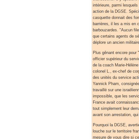
intérieure, parmi lesquel
action de la DGSE. Spécia
casquette donnait des for
barrières, il les a mis e
barbouzardes. "Aucun file
que certains agents de sécu
déplore un ancien militair
Plus gênant encore pour "
officier supérieur du serv
de la coach Marie-Hélène 
colonel L., ex-chef de cor
des unités du service acti
Yannick Pham, consignée d
travaillé sur une israélien
impossible, que les servic
France avait connaissance 
tout simplement leur deman
avant son arrestation, qui
Pourquoi la DGSE, avertie
louche sur le territoire fr
mesure de vous dire si cel