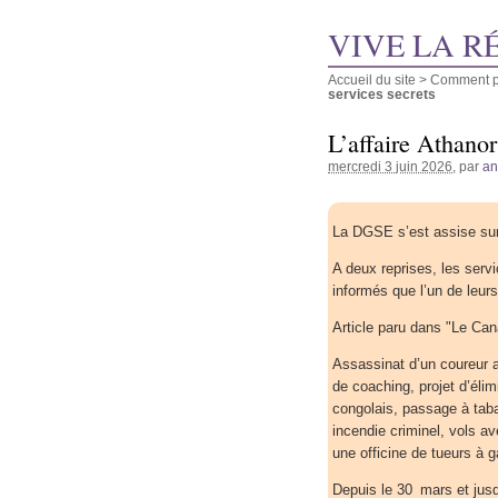
VIVE LA R
Accueil du site
>
Comment pu
services secrets
L’affaire Athanor
mercredi 3 juin 2026
, par
a
La DGSE s’est assise sur
A deux reprises, les servi
informés que l’un de leur
Article paru dans "Le Can
Assassinat d’un coureur a
de coaching, projet d’élim
congolais, passage à tab
incendie criminel, vols 
une officine de tueurs à 
Depuis le 30 mars et jusq