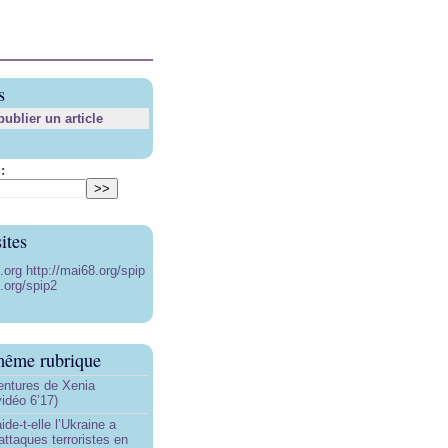
s
blier un article
:
ites
8.org
http://mai68.org/spip
.org/spip2
même rubrique
ntures de Xenia
idéo 6’17)
de-t-elle l’Ukraine a
ttaques terroristes en