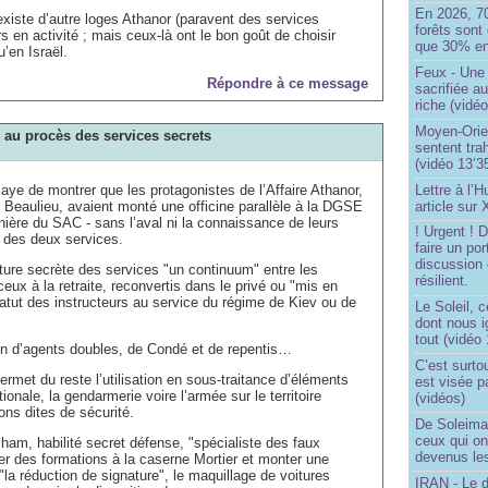
En 2026, 7
l existe d’autre loges Athanor (paravent des services
forêts sont 
rs en activité ; mais ceux-là ont le bon goût de choisir
que 30% en
u’en Israël.
Feux - Un
Répondre à ce message
sacrifiée a
riche (vidéo
Moyen-Orie
e au procès des services secrets
sentent tra
(vidéo 13’3
Lettre à l’
aye de montrer que les protagonistes de l’Affaire Athanor,
article sur
Beaulieu, avaient monté une officine parallèle à la DGSE
ière du SAC - sans l’aval ni la connaissance de leurs
! Urgent !
on des deux services.
faire un por
discussion 
nature secrète des services "un continuum" entre les
résilient.
ceux à la retraite, reconvertis dans le privé ou "mis en
 statut des instructeurs au service du régime de Kiev ou de
Le Soleil, c
dont nous 
tout (vidéo
tion d’agents doubles, de Condé et de repentis…
C’est surto
permet du reste l’utilisation en sous-traitance d’éléments
est visée p
tionale, la gendarmerie voire l’armée sur le territoire
(vidéos)
ons dites de sécurité.
De Soleima
ceux qui o
am, habilité secret défense, "spécialiste des faux
devenus le
ner des formations à la caserne Mortier et monter une
"la réduction de signature", le maquillage de voitures
IRAN - Le d