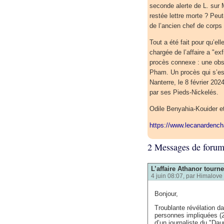
seconde alerte de L. sur 
restée lettre morte ? Peu
de l’ancien chef de corps
Tout a été fait pour qu’el
chargée de l’affaire a "exf
procès connexe : une obsc
Pham. Un procès qui s’est
Nanterre, le 8 février 20
par ses Pieds-Nickelés.
Odile Benyahia-Kouider e
https://www.lecanardench
2 Messages de foru
L’affaire Athanor tourn
4 juin 08:07, par
Himalove
Bonjour,
Troublante révélation 
personnes impliquées (22
d’un journaliste du "Dau