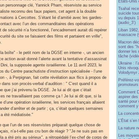
États-Unis 
s un personnage clé, Yannick Pham, réserviste au service
Tsahal rec
liste reconnu des faux papiers, cet agent à la double
suicide tou
mations à Cercottes. S’étant lié d’amitié avec les gardes-
vu depuis 1
(audio_3’)
n contact avec l’un des commanditaires des opérations
Liban 1982,
t de sécurité n’a fonctionné, l’encadrement aurait dû repérer
massacre (
rité du site se faisaient des films et partaient en vrille",
Macron déc
e.
sont des "h
donner les
la boîte" - le petit nom de la DGSE en interne -, un ancien
tâche (vidé
ice action avait donné l’alerte avant la tentative d’assassinat
Ukraine : l
Dini, la supposée agente israélienne. Le 11 avril 2023, le
Unis révoqu
ps du Centre parachutiste d’instruction spécialisée - l’une
Volodymyr 
on -, à Perpignan, fait cette révélation aux flics à propos de
Préférez-vo
ans son procès-verbal d’audition : " C’est quand il a
promoteurs
ne que j’ai prévenu la DGSE. Je lui ai dit que c’était
Comment Do
es ne travaillaient pas comme ça ! Je lui ai dit que, si la
aspirer des
santé pour 
d’une opération israélienne, les services français allaient
comment y
der d’arrêter et de partir ; ça, c’était quelques semaines
La concentr
 a été médiatisée."
L’État s’en 
 que l’un de ses réservistes préparait quelque chose de
La nature no
ançais, n’a-t-elle pas cru bon de réagir ? "Je ne suis pas en
Les moyens
a a été pris au sérieux", a rétropédalé l’ex-chef de corps de