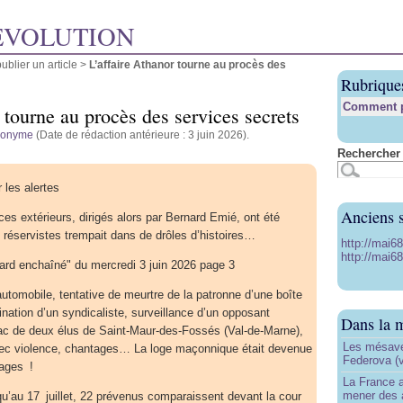
ÉVOLUTION
blier un article
>
L’affaire Athanor tourne au procès des
Rubrique
Comment pu
 tourne au procès des services secrets
nonyme
(Date de rédaction antérieure : 3 juin 2026).
Rechercher 
 les alertes
Anciens s
ces extérieurs, dirigés alors par Bernard Emié, ont été
s réservistes trempait dans de drôles d’histoires…
http://mai6
http://mai68
ard enchaîné" du mercredi 3 juin 2026 page 3
utomobile, tentative de meurtre de la patronne d’une boîte
ination d’un syndicaliste, surveillance d’un opposant
Dans la 
ac de deux élus de Saint-Maur-des-­Fossés (Val-de-Marne),
Les mésave
avec violence, chantages… La loge maçonnique était devenue
Federova (v
gages !
La France ai
mener des a
u’au 17 juillet, 22 prévenus comparaissent devant la cour