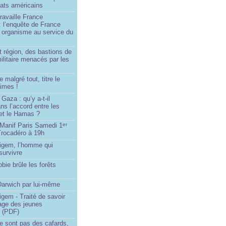
dats américains
travaille France
 : l’enquête de France
n organisme au service du
 région, des bastions de
militaire menacés par les
 malgré tout, titre le
imes !
Gaza : qu’y a-t-il
ns l’accord entre les
 et le Hamas ?
 Manif Paris Samedi 1
er
Trocadéro à 19h
igem, l’homme qui
 survivre
bie brûle les forêts
rwich par lui-même
gem - Traité de savoir
sage des jeunes
s (PDF)
e sont pas des cafards,