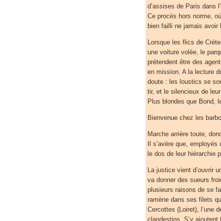
d’assises de Paris dans l
Ce procès hors norme, où 
bien failli ne jamais avoir
Lorsque les flics de Créte
une voiture volée, le par
prétendent être des agent
en mission. A la lecture d
doute : les loustics se s
tir, et le silencieux de l
Plus blondes que Bond, le
Bienvenue chez les barb
Marche arrière toute, don
Il s’avère que, employés
le dos de leur hiérarchi
La justice vient d’ouvrir
va donner des sueurs froi
plusieurs raisons de se f
ramène dans ses filets q
Cercottes (Loiret), l’une 
clandestins. S’y ajoutent 