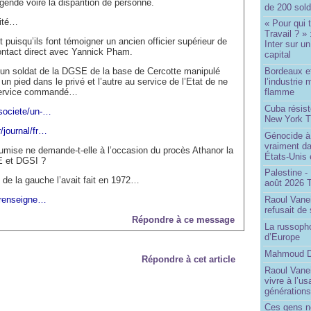
égende voire la disparition de personne.
de 200 sol
nité…
« Pour qui 
Travail ? »
 puisqu’ils font témoigner un ancien officier supérieur de
Inter sur u
contact direct avec Yannick Pham.
capital
Bordeaux et
un soldat de la DGSE de la base de Cercotte manipulé
l’industrie 
un pied dans le privé et l’autre au service de l’Etat de ne
flamme
n service commandé…
Cuba résiste
/societe/un-…
New York T
/journal/fr…
Génocide à 
vraiment da
umise ne demande-t-elle à l’occasion du procès Athanor la
États-Unis
E et DGSI ?
Palestine -
 la gauche l’avait fait en 1972…
août 2026 
e-renseigne…
Raoul Vane
refusait de
Répondre à ce message
La russopho
d’Europe
Mahmoud Da
Répondre à cet article
Raoul Vanei
vivre à l’u
génération
Ces gens n