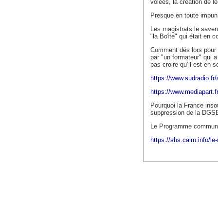
volées, la création de l
Presque en toute impu
Les magistrats le savent
"la Boîte" qui était en 
Comment dés lors pour 
par "un formateur" qui a 
pas croire qu’il est e
https://www.sudradio.fr
https://www.mediapart.fr
Pourquoi la France inso
suppression de la DGS
Le Programme commun de
https://shs.cairn.info/l