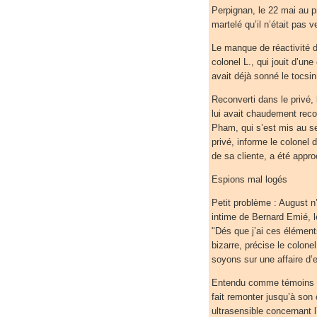
Perpignan, le 22 mai au pr
martelé qu’il n’était pas 
Le manque de réactivité d
colonel L., qui jouit d’un
avait déjà sonné le tocs
Reconverti dans le privé, 
lui avait chaudement rec
Pham, qui s’est mis au s
privé, informe le colonel
de sa cliente, a été appr
Espions mal logés
Petit problème : August n
intime de Bernard Emié, l
"Dés que j’ai ces élémen
bizarre, précise le colone
soyons sur une affaire d’
Entendu comme témoins au
fait remonter jusqu’à son 
ultrasensible concernant 