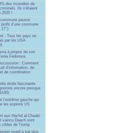
0% des incendies de
criminels. Ils n’étaient
 2025 !
e commune pauvre
u profit d’une commune
 17’’)
nt - Tous les pays se
his par les USA
5)
Huma à propos de son
 Xenia Fedorova
 Discusssion : Comment
tail d’information, de
et de coordination
ette étoile fascinante
ignorons encore presque
 1h30)
ut l’extrême gauche qui
ar les espions US
ni aux Hachd al‑Chaabi :
nt vaincu Daech sont
s cibles de Trump
ernier round a tué plus