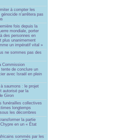
imiter à compter les
 génocide n’arrêtera pas
ns
remière fois depuis la
erre mondiale, porter
 à des personnes en
st plus unanimement
me un impératif vital »
us ne sommes pas des
a Commission
 tente de conclure un
cier avec Israël en plein
à saumons : le projet
t autorisé par la
de Giron
 funérailles collectives
ictimes longtemps
 sous les décombres
transformer la partie
 Chypre en un « État
?
africains sommés par les