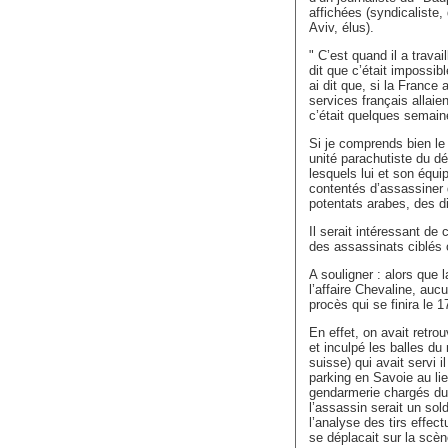
affichées (syndicaliste
Aviv, élus).
" C’est quand il a travai
dit que c’était impossib
ai dit que, si la France
services français allaie
c’était quelques semaine
Si je comprends bien le
unité parachutiste du d
lesquels lui et son équip
contentés d’assassiner 
potentats arabes, des di
Il serait intéressant de
des assassinats ciblés 
A souligner : alors que 
l’affaire Chevaline, auc
procès qui se finira le 17
En effet, on avait retrou
et inculpé les balles d
suisse) qui avait servi i
parking en Savoie au lie
gendarmerie chargés du 
l’assassin serait un sol
l’analyse des tirs effec
se déplacait sur la scè