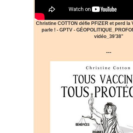
Christine COTTON défie PFIZER et perd la V
parle ! - GPTV - GÉOPOLITIQUE_PROFON
vidéo_39’38’’
---