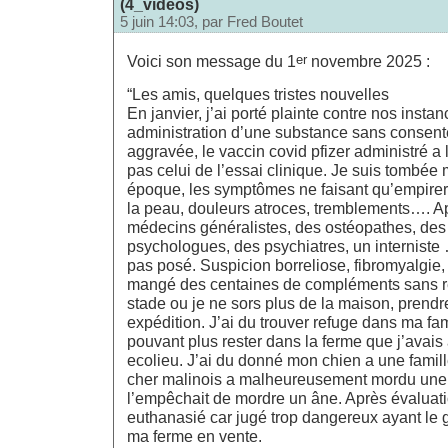
(4_vidéos)
5 juin 14:03, par
Fred Boutet
er
Voici son message du 1
novembre 2025 :
“Les amis, quelques tristes nouvelles
En janvier, j’ai porté plainte contre nos insta
administration d’une substance sans consent
aggravée, le vaccin covid pfizer administré a 
pas celui de l’essai clinique. Je suis tombée
époque, les symptômes ne faisant qu’empirer 
la peau, douleurs atroces, tremblements…. A
médecins généralistes, des ostéopathes, des
psychologues, des psychiatres, un interniste 
pas posé. Suspicion borreliose, fibromyalgie,
mangé des centaines de compléments sans rés
stade ou je ne sors plus de la maison, prend
expédition. J’ai du trouver refuge dans ma fam
pouvant plus rester dans la ferme que j’avais
ecolieu. J’ai du donné mon chien a une famil
cher malinois a malheureusement mordu une j
l’empêchait de mordre un âne. Après évaluatio
euthanasié car jugé trop dangereux ayant le g
ma ferme en vente.