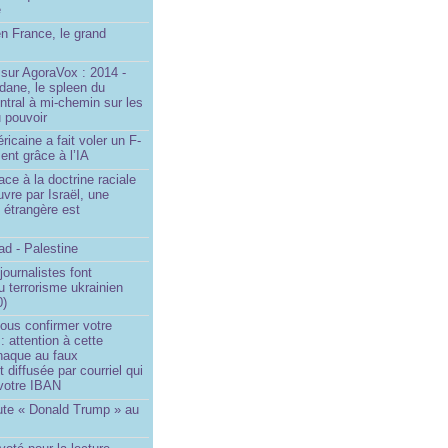
e
n France, le grand
u
sur AgoraVox : 2014 -
dane, le spleen du
ntral à mi-chemin sur les
 pouvoir
ricaine a fait voler un F-
ent grâce à l’IA
ace à la doctrine raciale
vre par Israël, une
n étrangère est
d - Palestine
ournalistes font
du terrorisme ukrainien
0)
ous confirmer votre
 : attention à cette
naque au faux
diffusée par courriel qui
votre IBAN
ute « Donald Trump » au