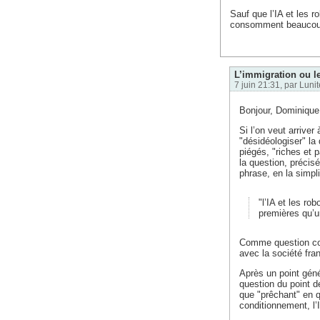
Sauf que l’IA et les 
consomment beaucoup 
L’immigration ou le
7 juin 21:31, par
Lunit
Bonjour, Dominique
Si l’on veut arriver
"désidéologiser" la
piégés, "riches et p
la question, précis
phrase, en la simplif
"l’IA et les r
premières qu’un
Comme question com
avec la société fr
Après un point géné
question du point d
que "prêchant" en q
conditionnement, l’