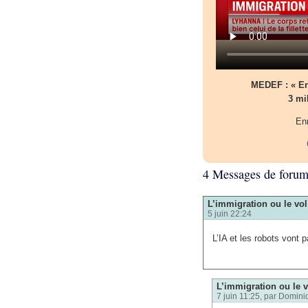
MEDEF : « En 
3 mi
Enr
4 Messages de foru
L’immigration ou le vol
5 juin 22:24
L’IA et les robots vont p
L’immigration ou le v
7 juin 11:25, par
Domini