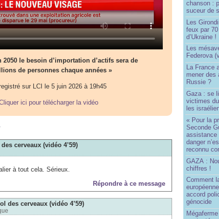
chanson : p
suceur de 
Les Girond
feux par 7
d’Ukraine !
Les mésave
Federova (v
2050 le besoin d’importation d’actifs sera de
La France ai
llions de personnes chaque années »
mener des a
Russie ?
egistré sur LCI le 5 juin 2026 à 19h45
Gaza : se l
victimes du
Cliquer ici pour télécharger la vidéo
les israélie
« Pour la p
m
Seconde Gu
assistance
danger n’e
 des cerveaux (vidéo 4’59)
reconnu com
GAZA : No
chiffres !
alier à tout cela. Sérieux.
Comment l
Répondre à ce message
européenne
accord poli
génocide
ol des cerveaux (vidéo 4’59)
que
Mégaferme 