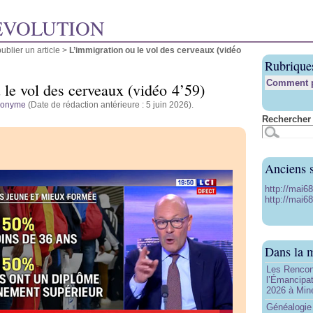
ÉVOLUTION
blier un article
>
L’immigration ou le vol des cerveaux (vidéo
Rubrique
Comment pu
 le vol des cerveaux (vidéo 4’59)
nonyme
(Date de rédaction antérieure : 5 juin 2026).
Rechercher 
Anciens s
http://mai6
http://mai68
Dans la 
Les Rencon
l’Émancipat
2026 à Min
Généalogie 