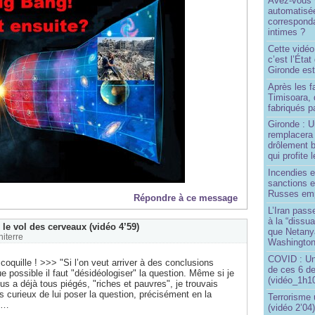
Avez-vous v
automatisé
correspond
intimes ?
Cette vidéo
c’est l’État
Gironde est
Après les f
Timisoara, 
fabriqués pa
Gironde : U
remplacera 
drôlement b
qui profite 
Incendies 
sanctions 
Russes emp
Répondre à ce message
L’Iran passe
à la “dissu
le vol des cerveaux (vidéo 4’59)
que Netany
niterre
Washingto
COVID : Un
coquille ! >>> "Si l’on veut arriver à des conclusions
de ces 6 de
ue possible il faut "désidéologiser" la question. Même si je
(vidéo_1h10
us a déjà tous piégés, "riches et pauvres", je trouvais
s curieux de lui poser la question, précisément en la
Terrorisme
t"…
(vidéo 2’04