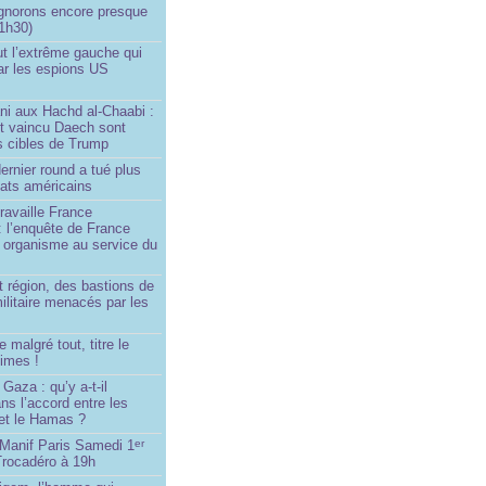
ignorons encore presque
 1h30)
ut l’extrême gauche qui
ar les espions US
ni aux Hachd al‑Chaabi :
nt vaincu Daech sont
s cibles de Trump
ernier round a tué plus
dats américains
travaille France
 : l’enquête de France
n organisme au service du
 région, des bastions de
militaire menacés par les
 malgré tout, titre le
imes !
Gaza : qu’y a-t-il
ns l’accord entre les
 et le Hamas ?
 Manif Paris Samedi 1
er
Trocadéro à 19h