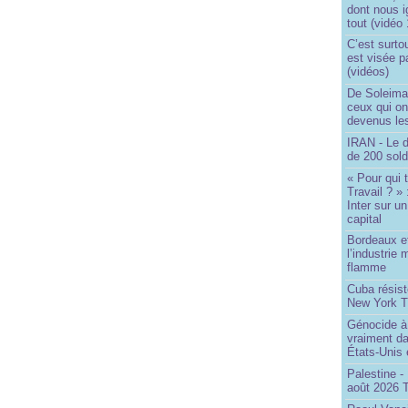
dont nous 
tout (vidéo
C’est surto
est visée p
(vidéos)
De Soleima
ceux qui o
devenus le
IRAN - Le d
de 200 sol
« Pour qui 
Travail ? »
Inter sur u
capital
Bordeaux et
l’industrie 
flamme
Cuba résiste
New York T
Génocide à 
vraiment da
États-Unis
Palestine -
août 2026 