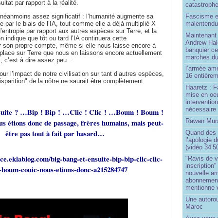
ltat par rapport à la réalité.
catastroph
Fascisme e
jà néanmoins assez significatif : l’humanité augmente sa
malentend
e par le biais de l’IA, tout comme elle a déjà multiplié X
’entropie par rapport aux autres espèces sur Terre, et la
Maintenant 
on indique que tôt ou tard l’IA continuera cette
Andrew Hal
ur son propre compte, même si elle nous laisse encore à
banquier ce
place sur Terre que nous en laissons encore actuellement
marches du
, c’est à dire assez peu…
l’armée amé
r l’impact de notre civilisation sur tant d’autres espèces,
16 entièrem
sparition" de la nôtre ne saurait être complètement
Haaretz : F
mise en oeu
interventio
nécessaire
suite ? …Bip ! Bip ! …Clic ! Clic ! …Boum ! Boum !
Rawan Mura
 étions donc de passage, frères humains, mais peut-
être pas tout à fait par hasard…
Quand des j
l’apologie 
(vidéo 34’5
nce.eklablog.com/big-bang-et-ensuite-bip-bip-clic-clic-
"Ravis de v
inscription"
boum-couic-nous-etions-donc-a215284747
nouvelle ar
abonnement 
mentionne 
Une autoro
Maroc