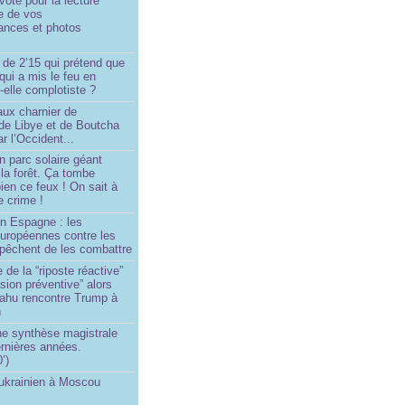
oté pour la lecture
e de vos
ances et photos
 de 2’15 qui prétend que
 qui a mis le feu en
-elle complotiste ?
aux charnier de
de Libye et de Boutcha
r l’Occident...
n parc solaire géant
la forêt. Ça tombe
ien ce feux ! On sait à
le crime !
en Espagne : les
européennes contre les
êchent de les combattre
 de la “riposte réactive”
asion préventive” alors
ahu rencontre Trump à
n
e synthèse magistrale
rnières années.
’)
 ukrainien à Moscou
)