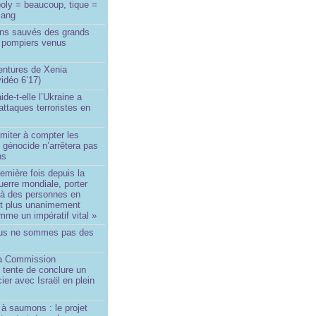
oly = beaucoup, tique =
sang
ins sauvés des grands
0 pompiers venus
ntures de Xenia
idéo 6’17)
de-t-elle l’Ukraine a
ttaques terroristes en
imiter à compter les
 génocide n’arrêtera pas
ns
remière fois depuis la
erre mondiale, porter
 à des personnes en
st plus unanimement
me un impératif vital »
us ne sommes pas des
a Commission
 tente de conclure un
cier avec Israël en plein
à saumons : le projet