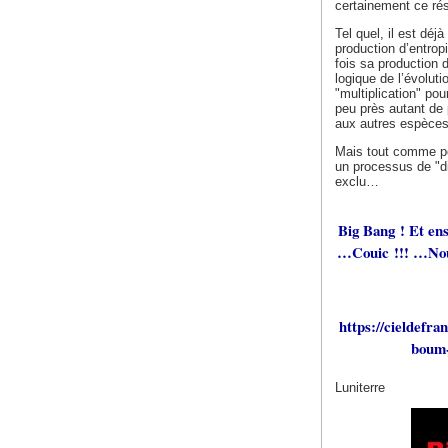
certainement ce résu
Tel quel, il est dé
production d’entropi
fois sa production d
logique de l’évoluti
"multiplication" po
peu près autant de 
aux autres espèces
Mais tout comme pou
un processus de "di
exclu…
Big Bang ! Et en
…Couic !!! …Nous
https://cieldefra
boum-
Luniterre