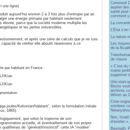
Comment Do
n une ligne)
aspirer des
santé pour 
duit aujourd’hui environ 2 à 3 fois plus d’entropie par an
comment y
lgré une énergie primaire par habitant seulement
La concentr
s élevée, parce que la société moderne multiplie les
rgétiques et les pertes irréversibles.
L’État s’en 
La nature no
estionnement, et après une série de calculs que je ne suis
apacité de vérifier elle aboutit néanmoins à ce
Les moyens
de la flicail
Transhuman
de classe
« C’est du 
te par habitant en France :
mairie prof
supprimer d
GJ/K/an
Une start-u
GJ/K/an
Bezos veut 
archives co
gmentation
lithium au
Crise migra
sombres ca
ga joules/Kelvin/an/habitant", selon la formulation initiale
Netanyaho
ius, 1865).
Non, Israël 
logiquement, que selon le tropisme de son
d’exister »,
ogrammation actuelle, et éventuellement de son propre
qualifierais de "génératif/instinctif" cette IA "modère"
Beyrouth. P