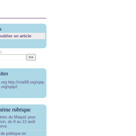
s
blier un article
:
ites
8.org
http://mai68.org/spip
.org/spip2
même rubrique
tres du Maquis pour
ion, du 8 au 13 août
erve.
de politique en