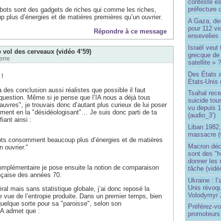
contesté es
préfecture 
robots sont des gadgets de riches qui comme les riches,
plus d’énergies et de matières premières qu’un ouvrier.
A Gaza, des
pour 112 v
Répondre à ce message
ensevelies
Israël veut 
 vol des cerveaux (vidéo 4’59)
grecque de
erre
satellite » 
Des États 
 !
États-Unis 
 à des conclusion aussi réalistes que possible il faut
Tsahal rec
 question. Même si je pense que l’IA nous a déjà tous
suicide tou
auvres", je trouvais donc d’autant plus curieux de lui poser
vu depuis 1
ément en la "désidéologisant"… Je suis donc parti de ta
(audio_3’)
iant ainsi :
Liban 1982,
massacre (
obots consomment beaucoup plus d’énergies et de matières
Macron déc
 ouvrier."
sont des "h
donner les
plémentaire je pose ensuite la notion de comparaison
tâche (vidé
ançaise des années 70.
Ukraine : l
Unis révoqu
ral mais sans statistique globale, j’ai donc reposé la
Volodymyr 
e vue de l’entropie produite. Dans un premier temps, bien
uelque sorte pour sa "paroisse", selon son
Préférez-vo
IA admet que :
promoteurs