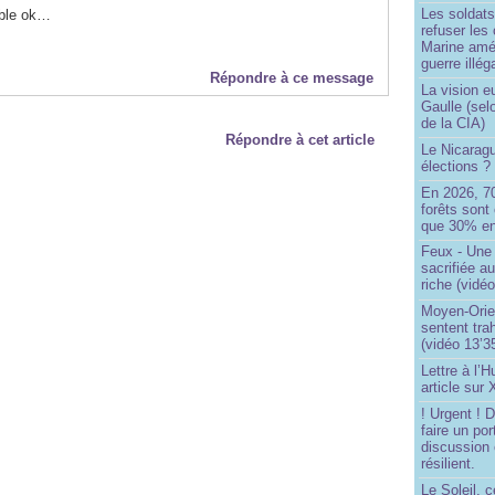
Les soldats
ble ok…
refuser les
Marine amé
guerre illég
Répondre à ce message
La vision 
Gaulle (sel
de la CIA)
Répondre à cet article
Le Nicaragu
élections ?
En 2026, 7
forêts sont 
que 30% en
Feux - Un
sacrifiée a
riche (vidéo
Moyen-Orie
sentent tra
(vidéo 13’3
Lettre à l’
article sur
! Urgent !
faire un por
discussion 
résilient.
Le Soleil, c