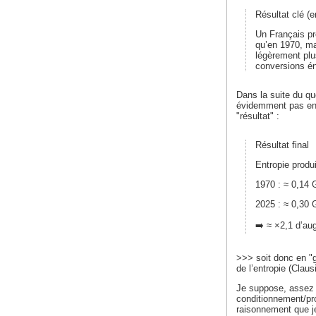
Résultat clé (e
Un Français pro
qu’en 1970, ma
légèrement plu
conversions éne
Dans la suite du qu
évidemment pas en c
"résultat" :
Résultat final
Entropie produi
1970 : ≈ 0,14 
2025 : ≈ 0,30 
➡️ ≈ ×2,1 d’au
>>> soit donc en "gi
de l’entropie (Claus
Je suppose, assez 
conditionnement/pr
raisonnement que je 