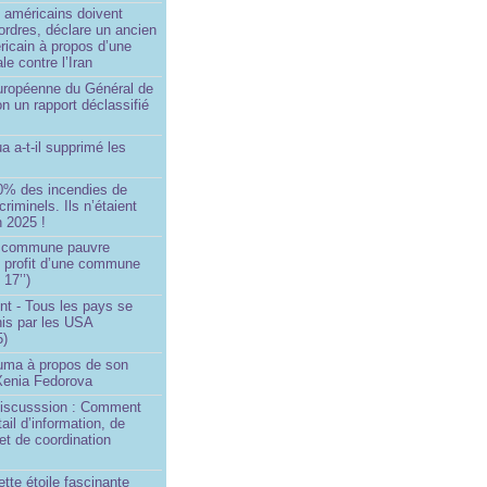
 américains doivent
 ordres, déclare un ancien
ricain à propos d’une
ale contre l’Iran
européenne du Général de
on un rapport déclassifié
a a-t-il supprimé les
0% des incendies de
criminels. Ils n’étaient
 2025 !
e commune pauvre
u profit d’une commune
 17’’)
nt - Tous les pays se
his par les USA
5)
Huma à propos de son
 Xenia Fedorova
 Discusssion : Comment
tail d’information, de
et de coordination
ette étoile fascinante