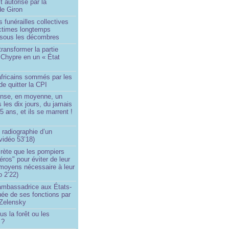
t autorisé par la
de Giron
 funérailles collectives
ictimes longtemps
 sous les décombres
transformer la partie
 Chypre en un « État
?
africains sommés par les
de quitter la CPI
ense, en moyenne, un
s les dix jours, du jamais
5 ans, et ils se marrent !
 radiographie d’un
vidéo 53’18)
rète que les pompiers
éros" pour éviter de leur
 moyens nécessaire à leur
o 2’22)
’ambassadrice aux États-
ée de ses fonctions par
Zelensky
us la forêt ou les
 ?