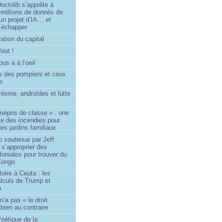
ctolib s’apprête à
 millions de donnés de
un projet d’IA… et
 échapper
ation du capital
fout !
us a à l’oeil
 des pompiers et ceux
le
isme, androïdes et lutte
mépris de classe » : une
ite des incendies pour
es jardins familiaux
p soutenue par Jeff
s’approprier des
loniales pour trouver du
 Congo
toire à Ceuta : les
lculs de Trump et
u
n’a pas « le droit
 bien au contraire
oétique de la