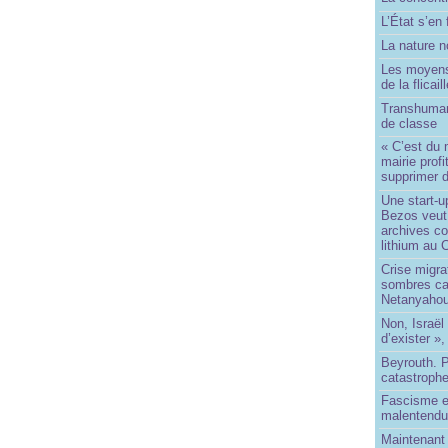
L’État s’en 
La nature no
Les moyens
de la flicail
Transhuman
de classe
« C’est du 
mairie prof
supprimer d
Une start-u
Bezos veut 
archives co
lithium au
Crise migra
sombres ca
Netanyaho
Non, Israël 
d’exister »,
Beyrouth. P
catastroph
Fascisme e
malentend
Maintenant 