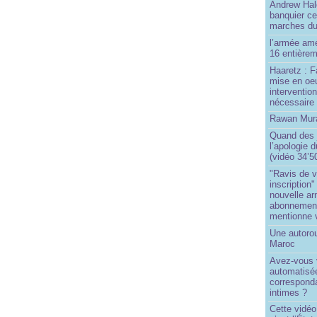
Andrew Hal
banquier ce
marches du
l’armée amé
16 entièrem
Haaretz : F
mise en oeu
interventio
nécessaire
Rawan Mura
Quand des j
l’apologie 
(vidéo 34’5
"Ravis de v
inscription"
nouvelle ar
abonnement 
mentionne 
Une autoro
Maroc
Avez-vous v
automatisé
correspond
intimes ?
Cette vidéo