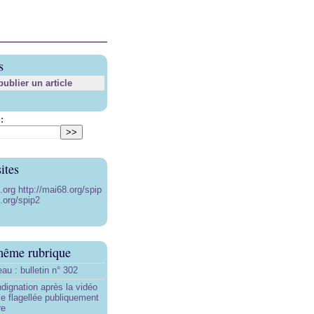
s
blier un article
:
ites
8.org
http://mai68.org/spip
.org/spip2
même rubrique
au : bulletin n° 302
ndignation après la vidéo
e flagellée publiquement
re