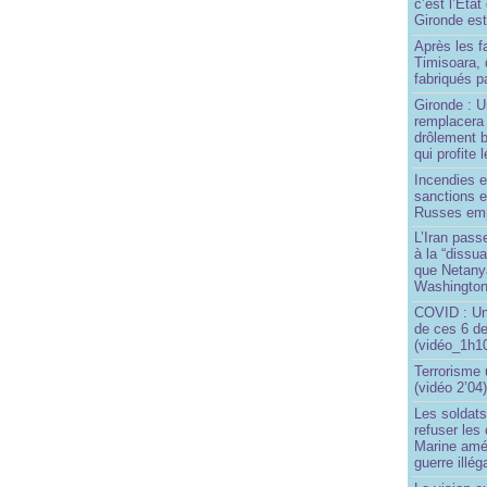
c’est l’État
Gironde est
Après les f
Timisoara, 
fabriqués pa
Gironde : U
remplacera 
drôlement b
qui profite 
Incendies 
sanctions 
Russes emp
L’Iran passe
à la “dissu
que Netany
Washingto
COVID : Un
de ces 6 de
(vidéo_1h10
Terrorisme
(vidéo 2’04
Les soldats
refuser les
Marine amé
guerre illég