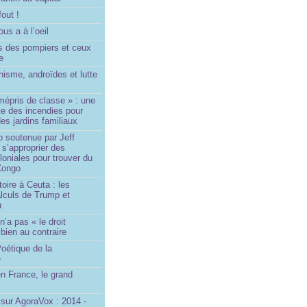
fout !
us a à l’oeil
 des pompiers et ceux
le
isme, androïdes et lutte
mépris de classe » : une
ite des incendies pour
es jardins familiaux
p soutenue par Jeff
s’approprier des
loniales pour trouver du
 Congo
toire à Ceuta : les
lculs de Trump et
u
n’a pas « le droit
 bien au contraire
oétique de la
e
n France, le grand
u
sur AgoraVox : 2014 -