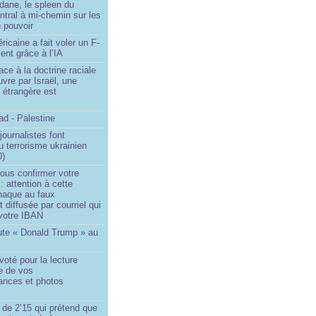
dane, le spleen du
ntral à mi-chemin sur les
 pouvoir
ricaine a fait voler un F-
ent grâce à l’IA
ace à la doctrine raciale
vre par Israël, une
n étrangère est
d - Palestine
ournalistes font
du terrorisme ukrainien
0)
ous confirmer votre
 : attention à cette
naque au faux
diffusée par courriel qui
votre IBAN
ute « Donald Trump » au
oté pour la lecture
e de vos
ances et photos
 de 2’15 qui prétend que