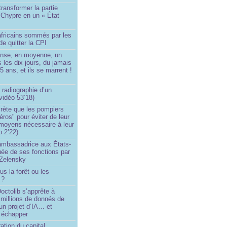
transformer la partie
 Chypre en un « État
?
africains sommés par les
de quitter la CPI
ense, en moyenne, un
s les dix jours, du jamais
5 ans, et ils se marrent !
 radiographie d’un
vidéo 53’18)
rète que les pompiers
éros" pour éviter de leur
 moyens nécessaire à leur
o 2’22)
’ambassadrice aux États-
ée de ses fonctions par
Zelensky
us la forêt ou les
 ?
ctolib s’apprête à
 millions de donnés de
un projet d’IA… et
 échapper
ation du capital