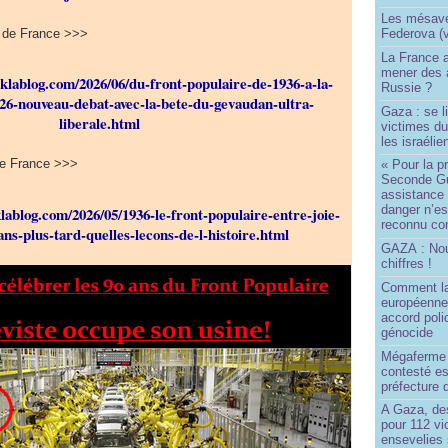
Les mésave
l de France >>>
Federova (v
La France ai
mener des a
eklablog.com/2026/06/du-front-populaire-de-1936-a-la-
Russie ?
026-nouveau-debat-avec-la-bete-du-gevaudan-ultra-
Gaza : se l
liberale.html
victimes du
les israélie
l de France >>>
« Pour la p
Seconde Gu
assistance
danger n’e
klablog.com/2026/05/1936-le-front-populaire-entre-joie-
reconnu com
ans-plus-tard-quelles-lecons-de-l-histoire.html
GAZA : No
chiffres !
Comment l
européenne
accord poli
génocide
Mégaferme 
contesté es
préfecture 
A Gaza, des
pour 112 v
ensevelies