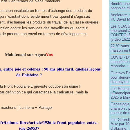
ductif » en termes de biens matériels.
Bientôt une
bagnoles él
rontation insoluble en termes d’échange des produits du
Angleterre :
 qui n’existait donc évidemment pas quand il s’agissait
P
. David Mi
r
t, d’échanger les produits du travail de la classe ouvrière
Les CLAS
ansion contre les services des travailleurs du secteur
cherchent à
ain de prendre son envol en termes de développement
CONTRÔLE d
(vidéo 1h22
22 °C sans c
maison en t
Maintenant sur Agora
Vox
COVID - D
r
cinquième 
répondre » 
, entre joie et colères : 90 ans plus tard, quelles leçons
Gustavo Pe
de l’histoire ?
pour dénonc
d’asphyxie 
du Front Populaire 1 gréviste occupe son usine !
Les Rencon
par définition ce qui caractérise la caricature, mais la
l’Émancipat
2026 à Min
Généalogie 
 réactions | Luniterre + Partager
chanson : p
suceur de 
Les Girond
r/tribune-libre/article/1936-le-front-populaire-entre-
feux par 7
joie-269537
d’Ukraine !