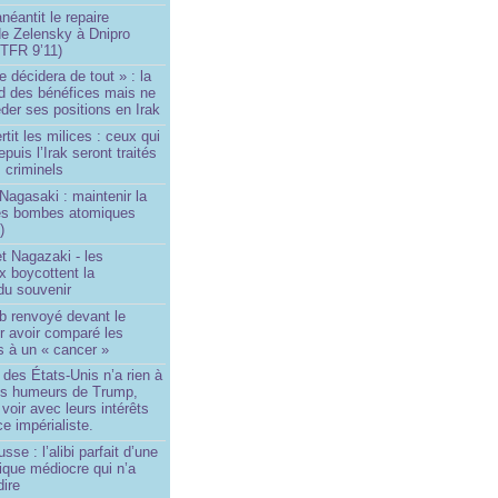
néantit le repaire
de Zelensky à Dnipro
TFR 9’11)
e décidera de tout » : la
rd des bénéfices mais ne
der ses positions en Irak
tit les milices : ceux qui
puis l’Irak seront traités
criminels
Nagasaki : maintenir la
es bombes atomiques
)
t Nagazaki - les
x boycottent la
du souvenir
b renvoyé devant le
ur avoir comparé les
s à un « cancer »
e des États-Unis n’a rien à
les humeurs de Trump,
 voir avec leurs intérêts
e impérialiste.
sse : l’alibi parfait d’une
tique médiocre qui n’a
dire