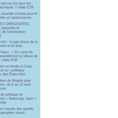
 taxe au km pour les
ectriques ? vidéo 5’29
 nouvelle victoire pour le
ller et l’antisionisme
SES DIRIGEANTES
 reprendre le
e l’information
)
lim : le pari réussi de la
erre et en bois
Fauci : « En vertu du
amendement je refuse de
! vidéo 9’48
tro se rendra à Cuba
er la « politique
» des États-Unis
tres du Maquis pour
ion, du 8 au 13 août
erve.
de politique en
oly = beaucoup, tique =
sang
ins sauvés des grands
0 pompiers venus