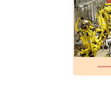
*******