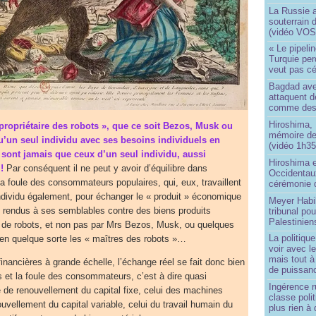
La Russie a
souterrain 
(vidéo VOS
« Le pipelin
Turquie pe
veut pas cé
Bagdad aver
attaquent de
comme des 
Hiroshima, 
 propriétaire des robots », que ce soit Bezos, Musk ou
mémoire d
qu’un seul individu avec ses besoins individuels en
(vidéo 1h35
e sont jamais que ceux d’un seul individu, aussi
Hiroshima e
!
Par conséquent il ne peut y avoir d’équilibre dans
Occidentau
 la foule des consommateurs populaires, qui, eux, travaillent
cérémonie 
ndividu également, pour échanger le « produit » économique
Meyer Habi
s rendus à ses semblables contre des biens produits
tribunal po
Palestinien
 de robots, et non pas par Mrs Bezos, Musk, ou quelques
La politiqu
 en quelque sorte les « maîtres des robots »…
voir avec 
mais tout à
inancières à grande échelle, l’échange réel se fait donc bien
de puissanc
 et la foule des consommateurs, c’est à dire quasi
Ingérence ru
e de renouvellement du capital fixe, celui des machines
classe poli
ouvellement du capital variable, celui du travail humain du
plus rien à 