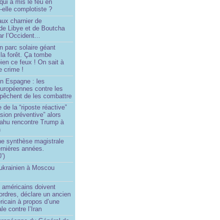
 qui a mis le feu en
-elle complotiste ?
aux charnier de
de Libye et de Boutcha
r l’Occident...
n parc solaire géant
la forêt. Ça tombe
ien ce feux ! On sait à
le crime !
en Espagne : les
européennes contre les
êchent de les combattre
 de la “riposte réactive”
asion préventive” alors
ahu rencontre Trump à
n
e synthèse magistrale
rnières années.
’)
 ukrainien à Moscou
)
 américains doivent
 ordres, déclare un ancien
ricain à propos d’une
ale contre l’Iran