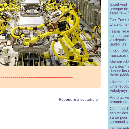
Israël veut 
grecque de
satellite » 
Des États 
États-Unis 
Tsahal rec
suicide tou
vu depuis 1
(audio_3’)
Liban 1982,
massacre (
Macron déc
sont des "h
donner les
tâche (vidé
*************************************
Ukraine : l
Unis révoqu
Volodymyr 
Préférez-vo
Répondre à cet article
promoteurs
Comment Do
aspirer des
santé pour 
comment y
La concentr