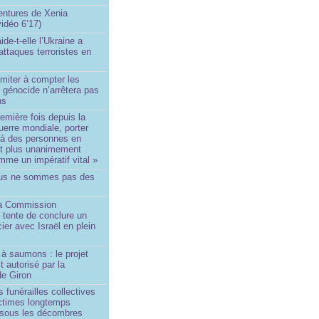
ntures de Xenia
idéo 6’17)
de-t-elle l’Ukraine a
ttaques terroristes en
imiter à compter les
 génocide n’arrêtera pas
ns
remière fois depuis la
erre mondiale, porter
 à des personnes en
st plus unanimement
me un impératif vital »
us ne sommes pas des
a Commission
 tente de conclure un
cier avec Israël en plein
à saumons : le projet
t autorisé par la
de Giron
 funérailles collectives
ictimes longtemps
 sous les décombres