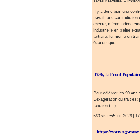
secteur tertiaire, « impro
Il y a donc bien une conf
travail, une contradiction
encore, même indirectemen
industrielle en pleine exp
tertiaire, lui même en tr
économique.
1936, le Front Populaire
Pour célébrer les 90 ans 
L’exagération du trait est 
fonction (…)
560 visites5 jui. 2026 | 17
https://www.agoravox.f