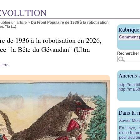
ÉVOLUTION
blier un article
>
Du Front Populaire de 1936 à la robotisation
 "la (...)
Rubrique
Comment pu
re de 1936 à la robotisation en 2026,
ec "la Bête du Gévaudan" (Ultra
Rechercher 
terre
Anciens s
http://mai6
http://mai68
Dans la 
Xavier More
En Libye, i
d’une femm
pour adultè