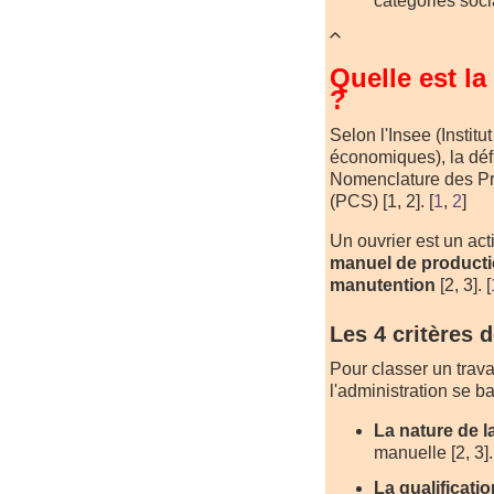
catégories soci
Quelle est la
?
Selon l'Insee (Institu
économiques), la défi
Nomenclature des Pr
(PCS) [1, 2].
[
1
,
2
]
Un ouvrier est un acti
manuel de productio
manutention
[2, 3].
[
Les 4 critères d
Pour classer un trava
l'administration se ba
La nature de l
manuelle [2, 3].
La qualificatio