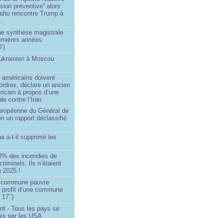
asion préventive” alors
ahu rencontre Trump à
n
e synthèse magistrale
rnières années.
’)
 ukrainien à Moscou
)
 américains doivent
 ordres, déclare un ancien
ricain à propos d’une
ale contre l’Iran
européenne du Général de
on un rapport déclassifié
a a-t-il supprimé les
0% des incendies de
criminels. Ils n’étaient
 2025 !
e commune pauvre
u profit d’une commune
 17’’)
nt - Tous les pays se
his par les USA