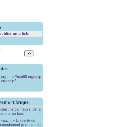
s
blier un article
:
ites
8.org
http://mai68.org/spip
.org/spip2
même rubrique
lim : le pari réussi de la
erre et en bois
Fauci : « En vertu du
amendement je refuse de