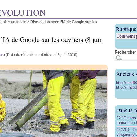
ÉVOLUTION
blier un article
>
Discussion avec l’IA de Google sur les
Rubrique
Comment pu
’IA de Google sur les ouvriers (8 juin
Rechercher 
yme
(Date de rédaction antérieure : 8 juin 2026).
Anciens s
http://mai6
http://mai68
Dans la 
22 °C sans c
maison en t
COVID - D
r
cinquième 