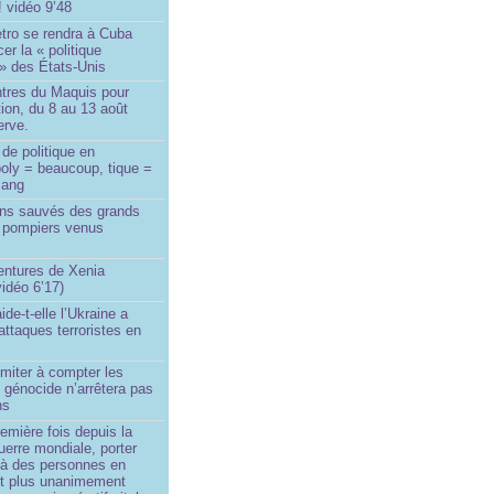
! vidéo 9’48
tro se rendra à Cuba
er la « politique
» des États-Unis
tres du Maquis pour
ion, du 8 au 13 août
erve.
de politique en
oly = beaucoup, tique =
sang
ins sauvés des grands
0 pompiers venus
ntures de Xenia
idéo 6’17)
de-t-elle l’Ukraine a
ttaques terroristes en
imiter à compter les
 génocide n’arrêtera pas
ns
remière fois depuis la
erre mondiale, porter
 à des personnes en
st plus unanimement