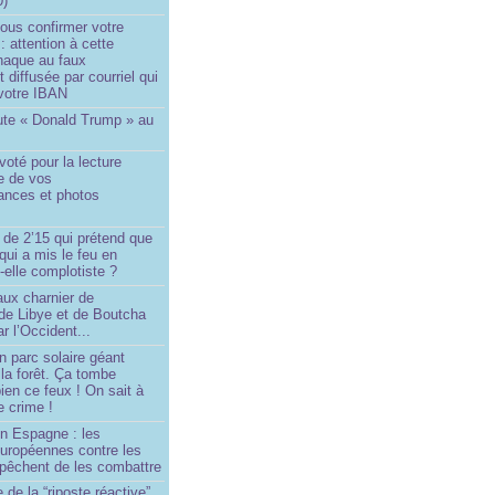
0)
ous confirmer votre
 : attention à cette
naque au faux
diffusée par courriel qui
votre IBAN
ute « Donald Trump » au
oté pour la lecture
e de vos
ances et photos
 de 2’15 qui prétend que
 qui a mis le feu en
-elle complotiste ?
aux charnier de
de Libye et de Boutcha
r l’Occident...
n parc solaire géant
la forêt. Ça tombe
ien ce feux ! On sait à
le crime !
en Espagne : les
européennes contre les
êchent de les combattre
 de la “riposte réactive”