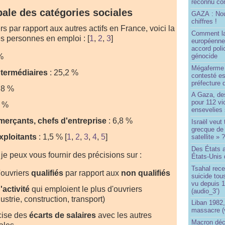
reconnu com
bale des catégories sociales
GAZA : No
chiffres !
rs par rapport aux autres actifs en France, voici la
Comment l
es personnes en emploi :
[
1
,
2
,
3
]
européenne
accord poli
génocide
%
Mégaferme 
ntermédiaires
: 25,2 %
contesté es
préfecture 
,8 %
A Gaza, des
pour 112 v
0 %
ensevelies
merçants, chefs d'entreprise
: 6,8 %
Israël veut 
grecque de
xploitants
: 1,5 %
[
1
,
2
,
3
,
4
,
5
]
satellite » 
Des États 
 je peux vous fournir des précisions sur :
États-Unis 
Tsahal rec
'ouvriers
qualifiés
par rapport aux
non qualifiés
suicide tou
vu depuis 1
'activité
qui emploient le plus d'ouvriers
(audio_3’)
ustrie, construction, transport)
Liban 1982,
massacre (
cise des
écarts de salaires
avec les autres
Macron déc