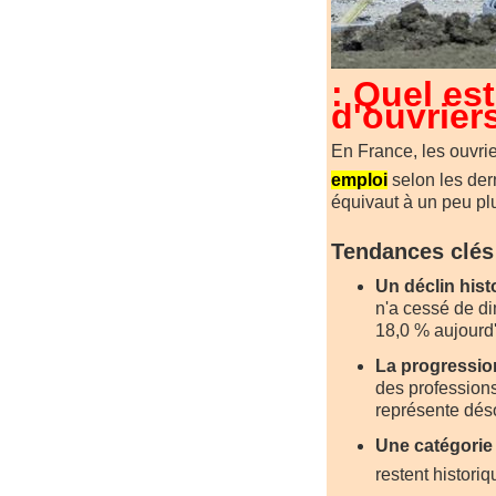
: Quel es
d'ouvrier
En France, les ouvri
emploi
selon les der
équivaut à un peu pl
Tendances clés
Un déclin hist
n'a cessé de d
18,0 % aujourd'
La progressio
des professions
représente déso
Une catégorie
restent histori