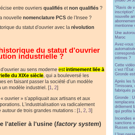
(vidéo 34’5
"Ravis de v
récise entre ouvriers
qualifiés
et
non qualifiés
?
inscription"
nouvelle ar
la nouvelle
nomenclature PCS
de l'Insee ?
abonnement 
mentionne 
torique du statut d'ouvrier avec la
révolution
Une autoro
Maroc
Avez-vous v
historique du statut d'ouvrier
automatisé
correspond
ution industrielle ?
intimes ?
Cette vidéo
ut d'ouvrier au sens moderne
est
intimement liée à
c’est l’État
Gironde est
rielle du XIXe siècle
, qui a bouleversé les
Après les f
es en faisant passer la société d'un modèle
Timisoara, 
à un modèle industriel.
[
1
,
2
]
fabriqués pa
Gironde : U
« ouvrier » s'appliquait aux artisans et aux
remplacera 
rations. L'industrialisation va radicalement
drôlement b
té autour de trois grandes mutations :
[
1
,
2
,
3
]
qui profite 
Incendies 
sanctions 
 l'atelier à l'usine (
factory system
)
Russes emp
L’Iran passe