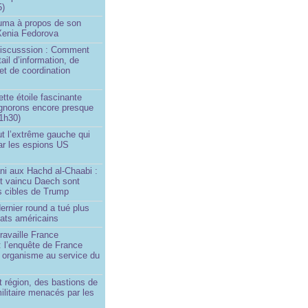
5)
Huma à propos de son
 Xenia Fedorova
 Discusssion : Comment
tail d’information, de
et de coordination
ette étoile fascinante
ignorons encore presque
 1h30)
ut l’extrême gauche qui
ar les espions US
ni aux Hachd al‑Chaabi :
nt vaincu Daech sont
s cibles de Trump
ernier round a tué plus
dats américains
travaille France
 : l’enquête de France
n organisme au service du
 région, des bastions de
militaire menacés par les