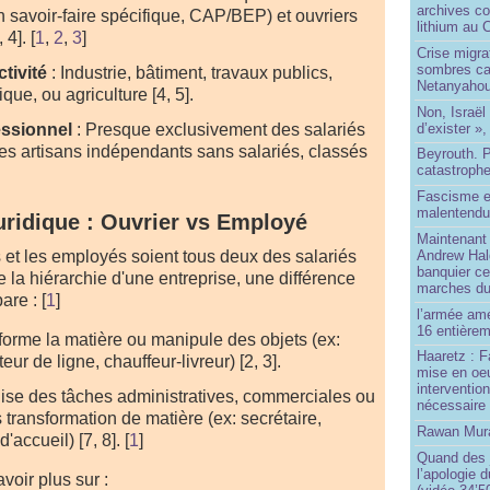
archives co
n savoir-faire spécifique, CAP/BEP) et ouvriers
lithium au
 4].
[
1
,
2
,
3
]
Crise migra
sombres ca
tivité
: Industrie, bâtiment, travaux publics,
Netanyaho
ique, ou agriculture [4, 5].
Non, Israël 
d’exister »,
essionnel
: Presque exclusivement des salariés
des artisans indépendants sans salariés, classés
Beyrouth. P
catastroph
Fascisme e
malentend
juridique : Ouvrier vs Employé
Maintenant 
Andrew Hal
 et les employés soient tous deux des salariés
banquier ce
 la hiérarchie d'une entreprise, une différence
marches du
are :
[
1
]
l’armée amé
16 entièrem
forme la matière ou manipule des objets (ex:
Haaretz : F
r de ligne, chauffeur-livreur) [2, 3].
mise en oeu
interventio
ise des tâches administratives, commerciales ou
nécessaire
 transformation de matière (ex: secrétaire,
Rawan Mura
'accueil) [7, 8].
[
1
]
Quand des j
l’apologie 
oir plus sur :