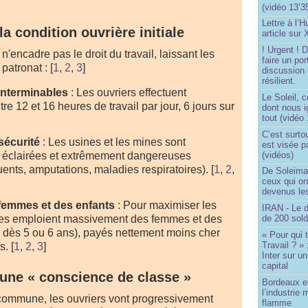
(vidéo 13’3
Lettre à l’
la condition ouvrière initiale
article sur
! Urgent !
 n'encadre pas le droit du travail, laissant les
faire un por
patronat :
[
1
,
2
,
3
]
discussion 
résilient.
interminables
: Les ouvriers effectuent
Le Soleil, c
e 12 et 16 heures de travail par jour, 6 jours sur
dont nous 
tout (vidéo
C’est surto
sécurité
: Les usines et les mines sont
est visée p
(vidéos)
l éclairées et extrêmement dangereuses
uents, amputations, maladies respiratoires).
[
1
,
2
,
De Soleima
ceux qui o
devenus le
 femmes et des enfants
: Pour maximiser les
IRAN - Le d
sines emploient massivement des femmes et des
de 200 sol
s dès 5 ou 6 ans), payés nettement moins cher
« Pour qui 
Travail ? »
s.
[
1
,
2
,
3
]
Inter sur u
capital
une « conscience de classe »
Bordeaux et
l’industrie 
commune, les ouvriers vont progressivement
flamme