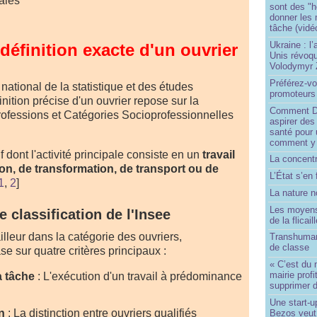
ales
sont des "h
donner les
tâche (vidé
Ukraine : l
 définition exacte d'un ouvrier
Unis révoqu
Volodymyr 
Préférez-vo
t national de la statistique et des études
promoteurs
nition précise d'un ouvrier repose sur la
Comment Do
ofessions et Catégories Socioprofessionnelles
aspirer des
santé pour 
comment y
f dont l'activité principale consiste en un
travail
La concentr
n, de transformation, de transport ou de
L’État s’en 
1
,
2
]
La nature no
Les moyens
e classification de l'Insee
de la flicail
illeur dans la catégorie des ouvriers,
Transhuman
de classe
se sur quatre critères principaux :
« C’est du 
mairie prof
a tâche
: L'exécution d'un travail à prédominance
supprimer d
Une start-u
n
: La distinction entre ouvriers qualifiés
Bezos veut 