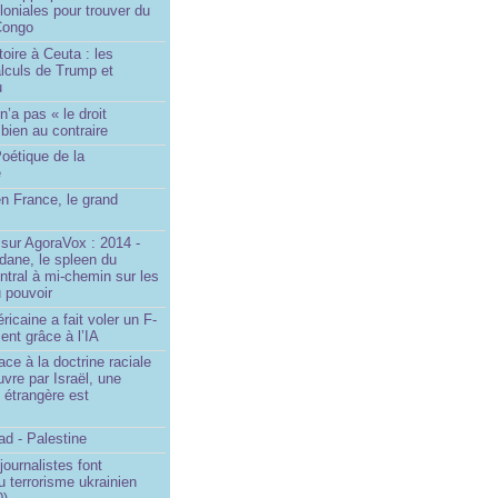
loniales pour trouver du
 Congo
toire à Ceuta : les
lculs de Trump et
u
n’a pas « le droit
 bien au contraire
oétique de la
e
n France, le grand
u
sur AgoraVox : 2014 -
dane, le spleen du
ntral à mi-chemin sur les
 pouvoir
ricaine a fait voler un F-
ent grâce à l’IA
ace à la doctrine raciale
vre par Israël, une
n étrangère est
d - Palestine
ournalistes font
du terrorisme ukrainien