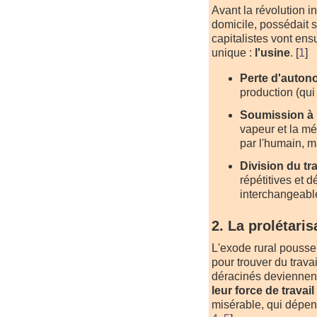
Avant la révolution ind
domicile, possédait 
capitalistes vont ens
unique :
l'usine
.
[
1
]
Perte d'auton
production (qui
Soumission à 
vapeur et la méc
par l'humain, m
Division du tra
répétitives et 
interchangeabl
2. La prolétaris
L'exode rural pousse 
pour trouver du trava
déracinés deviennen
leur force de travai
misérable, qui dépen