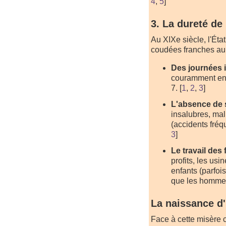
4
,
5
]
3. La dureté de 
Au XIXe siècle, l'État
coudées franches au 
Des journées 
couramment entr
7.
[
1
,
2
,
3
]
L'absence de 
insalubres, ma
(accidents fréq
3
]
Le travail des
profits, les u
enfants (parfoi
que les homme
La naissance d'
Face à cette misère 