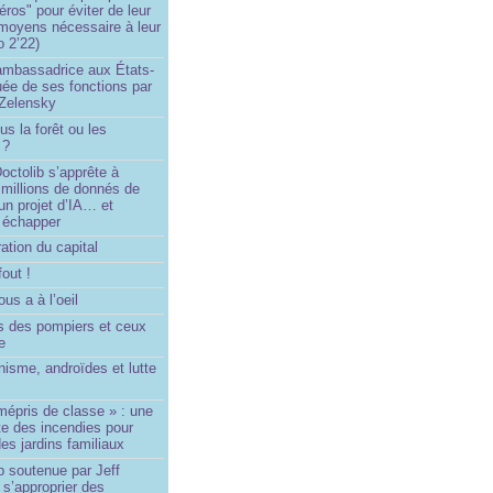
éros" pour éviter de leur
 moyens nécessaire à leur
o 2’22)
’ambassadrice aux États-
ée de ses fonctions par
Zelensky
us la forêt ou les
 ?
ctolib s’apprête à
 millions de donnés de
un projet d’IA… et
 échapper
ation du capital
fout !
us a à l’oeil
 des pompiers et ceux
le
isme, androïdes et lutte
mépris de classe » : une
ite des incendies pour
es jardins familiaux
p soutenue par Jeff
s’approprier des