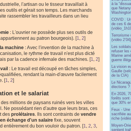
à la “dissu
ustrielle, l'artisan ou le tisseur travaillait à
que Netany
ses outils et gérait son temps. Les marchands
Washingto
uite rassembler les travailleurs dans un lieu
COVID : Un
de ces 6 de
(vidéo_1h10
omie
: L'ouvrier ne possède plus ses outils de
Terrorisme
 appartiennent au patron bourgeois).
[
1
,
2
]
(vidéo 2’04
Les soldats
la machine
: Avec l'invention de la machine à
refuser les
anisation, le rythme de travail n'est plus dicté
Marine amé
ais par la cadence infernale des machines.
[
1
,
2
]
guerre illég
La vision 
vail
: Le travail est découpé en tâches simples,
Gaulle (sel
déqualifiées, rendant la main-d'œuvre facilement
de la CIA)
e.
[
1
,
2
]
Le Nicaragu
élections ?
ation et le salariat
En 2026, 7
forêts sont 
des millions de paysans ruinés vers les villes
que 30% en
il. Ne possédant rien d'autre que leurs bras, ces
Feux - Un
sacrifiée a
t des
prolétaires
. Ils sont contraints de
vendre
riche (vidéo
l en échange d'un salaire
fixe, souvent
Moyen-Orie
d entièrement du bon vouloir du patron.
[
1
,
2
,
3
,
sentent tra