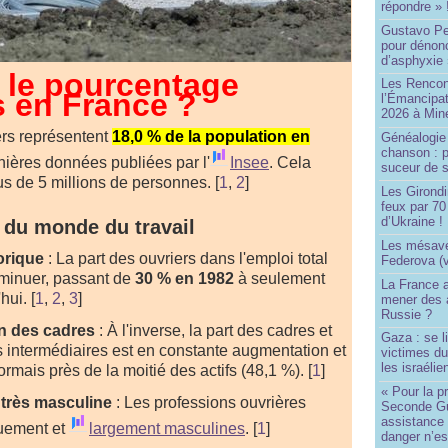
répondre » 
Gustavo Pe
pour dénonc
d’asphyxie 
t le pourcentage
Les Rencon
s en France ?
l’Émancipat
2026 à Min
ers représentent
18,0 % de la population en
Généalogie 
chanson : p
nières données publiées par l'
⁠Insee
. Cela
suceur de 
us de 5 millions de personnes.
[
1
,
2
]
Les Girond
feux par 7
d’Ukraine !
 du monde du travail
Les mésave
orique
: La part des ouvriers dans l'emploi total
Federova (v
iminuer, passant de
30 % en 1982
à seulement
La France ai
hui.
[
1
,
2
,
3
]
mener des a
Russie ?
n des cadres
: À l'inverse, la part des cadres et
Gaza : se l
 intermédiaires est en constante augmentation et
victimes du
les israélie
rmais près de la moitié des actifs (48,1 %).
[
1
]
« Pour la p
 très masculine
: Les professions ouvrières
Seconde Gu
assistance
quement et
⁠largement masculines
.
[
1
]
danger n’e