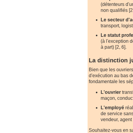
(détenteurs d'u
non qualifiés [2,
Le secteur d'ac
transport, logist
Le statut prof
(à l'exception 
à part) [2, 6].
La distinction 
Bien que les ouvriers
d'exécution au bas de
fondamentale les sép
L'ouvrier
trans
maçon, conducteu
L'employé
réal
de service sans
vendeur, agent d
Souhaitez-vous en sav