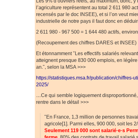
Les 9% d’ouvriers réels, au maximum, donc, y i
l’agriculture représentent au total 2 611 980 ac
recensés par le doc INSEE), et si l’on veut mieu
industrielle de notre pays il faut donc en déduir
2 611 980 - 967 500 = 1 644 480 actifs, environ
(Recoupement des chiffres DARES et INSEE)
Et étonnamment "Les effectifs salariés relevan
atteignent presque 830 000 emplois, en légèr
an.", selon la MSA >>>
https://statistiques.msa.fr/publication/chiffres-u
2025/
…Ce qui semble logiquement disproportionné, 
rentre dans le détail >>>
"En France, 1,3 million de personnes travai
agricole[1]. Parmi elles, 900 000, soit les 2/
Seulement 119 000 sont salarié·e·s Per
ferme
. 80% des contrats de travail salarié