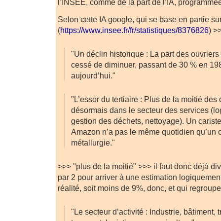
l’INSEE, comme de la part de l’IA, programmée 
Selon cette IA google, qui se base en partie su
(
https://www.insee.fr/fr/statistiques/8376826
) >
"Un déclin historique : La part des ouvriers 
cessé de diminuer, passant de 30 % en 19
aujourd’hui."
"L’essor du tertiaire : Plus de la moitié des 
désormais dans le secteur des services (log
gestion des déchets, nettoyage). Un carist
Amazon n’a pas le même quotidien qu’un o
métallurgie."
>>> "plus de la moitié" >>> il faut donc déjà d
par 2 pour arriver à une estimation logiquemen
réalité, soit moins de 9%, donc, et qui regroup
"Le secteur d’activité : Industrie, bâtiment, 