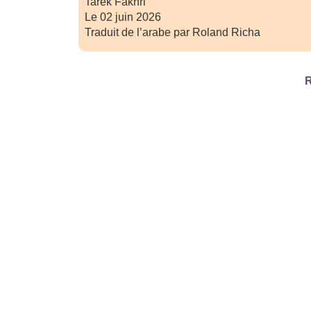
Tarek Fakhri
Le 02 juin 2026
Traduit de l’arabe par Roland Richa
R