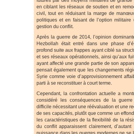
futures par des moyens militaires de grand
en ciblant les réseaux de soutien et en remo
civil, tout en réduisant la marge de manœu
politiques et en faisant de l’option militair
gestion du conflit.
Après la guerre de 2014, l’opinion dominante
Hezbollah était entré dans une phase d’é
profond suite aux frappes ayant ciblé sa str
et ses réseaux opérationnels, ainsi qu’aux f
ayant affecté une grande partie de son apparei
pensait également que les changements régio
Syrie comme voie d’approvisionnement affaibl
parti à se reconstituer à court terme.
Cependant, la confrontation actuelle a mon
considéré les conséquences de la guerr
difficile nécessitant une réévaluation et une 
de ses capacités, plutôt que comme un effondr
les caractéristiques de la flexibilité de la ré
du conflit apparaissent clairement, d’autant
puissance dans les guerres modernes ne se lim