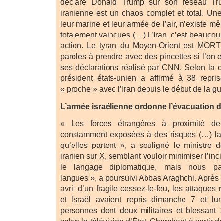
déclaré Donald Trump sur son réseau Tru
iranienne est un chaos complet et total. U
leur marine et leur armée de l’air, n’existe m
totalement vaincues (…) L’Iran, c’est beauco
action. Le tyran du Moyen-Orient est MORT !!
paroles à prendre avec des pincettes si l’on 
ses déclarations réalisé par CNN. Selon la c
président états-unien a affirmé à 38 repri
« proche » avec l’Iran depuis le début de la gu
L’armée israélienne ordonne l’évacuation de 
« Les forces étrangères à proximité de n
constamment exposées à des risques (…) la 
qu’elles partent », a souligné le ministre d
iranien sur X, semblant vouloir minimiser l’in
le langage diplomatique, mais nous par
langues », a poursuivi Abbas Araghchi. Après l
avril d’un fragile cessez-le-feu, les attaques 
et Israël avaient repris dimanche 7 et lun
personnes dont deux militaires et blessant