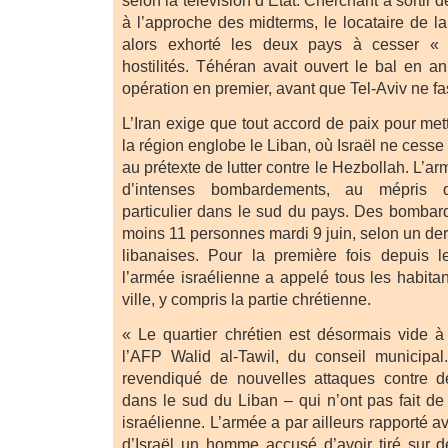
selon la télévision d’État. Cherchant à sortir d
à l’approche des midterms, le locataire de l
alors exhorté les deux pays à cesser «
hostilités. Téhéran avait ouvert le bal en a
opération en premier, avant que Tel-Aviv ne 
L’Iran exige que tout accord de paix pour mett
la région englobe le Liban, où Israël ne cess
au prétexte de lutter contre le Hezbollah. L’a
d’intenses bombardements, au mépris d
particulier dans le sud du pays. Des bombar
moins 11 personnes mardi 9 juin, selon un dern
libanaises. Pour la première fois depuis l
l’armée israélienne a appelé tous les habita
ville, y compris la partie chrétienne.
« Le quartier chrétien est désormais vide 
l’AFP Walid al-Tawil, du conseil municipal
revendiqué de nouvelles attaques contre de
dans le sud du Liban – qui n’ont pas fait de
israélienne. L’armée a par ailleurs rapporté a
d’Israël un homme accusé d’avoir tiré sur d