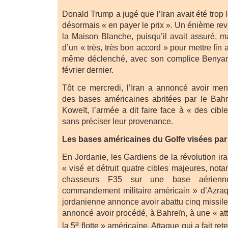
Donald Trump a jugé que l’Iran avait été trop l
désormais « en payer le prix ». Un énième rev
la Maison Blanche, puisqu’il avait assuré, m
d’un « très, très bon accord » pour mettre fin au
même déclenché, avec son complice Benyam
février dernier.
Tôt ce mercredi, l’Iran a annoncé avoir me
des bases américaines abritées par le Bahr
Koweït, l’armée a dit faire face à « des cibl
sans préciser leur provenance.
Les bases américaines du Golfe visées pa
En Jordanie, les Gardiens de la révolution ira
« visé et détruit quatre cibles majeures, no
chasseurs F35 sur une base aérienn
commandement militaire américain » d’Azraq
jordanienne annonce avoir abattu cinq missiles
annoncé avoir procédé, à Bahreïn, à une « at
e
la 5
flotte » américaine. Attaque qui a fait rete