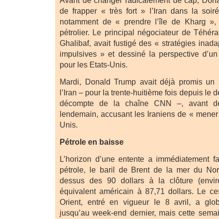
Avant de changer radicalement de cap, Dona
de frapper « très fort » l’Iran dans la soi
notamment de « prendre l’île de Kharg », 
pétrolier. Le principal négociateur de Téh
Ghalibaf, avait fustigé des « stratégies inad
impulsives » et dessiné la perspective d’un
pour les Etats-Unis.
Mardi, Donald Trump avait déjà promis un
l’Iran – pour la trente-huitième fois depuis le 
décompte de la chaîne CNN –, avant d
lendemain, accusant les Iraniens de « mener 
Unis.
Pétrole en baisse
L’horizon d’une entente a immédiatement fa
pétrole, le baril de Brent de la mer du Nord
dessus des 90 dollars à la clôture (envi
équivalent américain à 87,71 dollars. Le c
Orient, entré en vigueur le 8 avril, a glo
jusqu’au week-end dernier, mais cette sema