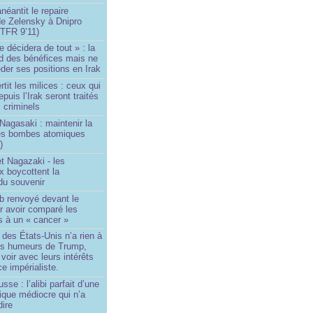
néantit le repaire
de Zelensky à Dnipro
TFR 9’11)
e décidera de tout » : la
rd des bénéfices mais ne
der ses positions en Irak
tit les milices : ceux qui
puis l’Irak seront traités
criminels
Nagasaki : maintenir la
es bombes atomiques
)
t Nagazaki - les
x boycottent la
du souvenir
b renvoyé devant le
ur avoir comparé les
s à un « cancer »
e des États-Unis n’a rien à
les humeurs de Trump,
 voir avec leurs intérêts
e impérialiste.
sse : l’alibi parfait d’une
tique médiocre qui n’a
dire