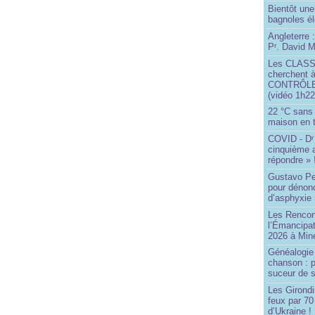
Bientôt une
bagnoles él
Angleterre :
P
. David Mi
r
Les CLAS
cherchent à
CONTRÔLE d
(vidéo 1h22
22 °C sans c
maison en t
COVID - D
r
cinquième 
répondre » 
Gustavo Pe
pour dénonc
d’asphyxie 
Les Rencon
l’Émancipat
2026 à Min
Généalogie 
chanson : p
suceur de 
Les Girond
feux par 7
d’Ukraine !