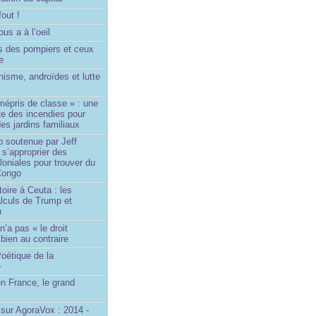
fout !
us a à l’oeil
 des pompiers et ceux
le
isme, androïdes et lutte
mépris de classe » : une
ite des incendies pour
es jardins familiaux
p soutenue par Jeff
s’approprier des
loniales pour trouver du
 Congo
toire à Ceuta : les
lculs de Trump et
u
n’a pas « le droit
 bien au contraire
oétique de la
e
n France, le grand
u
sur AgoraVox : 2014 -