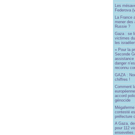
Les mésave
Federova (v
La France ai
mener des a
Russie ?
Gaza : se l
victimes du
les israélie
« Pour la p
Seconde Gu
assistance
danger n’e
reconnu com
GAZA : No
chiffres !
Comment l
européenne
accord poli
génocide
Mégaferme 
contesté es
préfecture 
A Gaza, des
pour 112 v
ensevelies