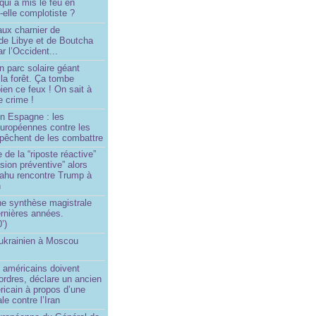
 qui a mis le feu en
-elle complotiste ?
aux charnier de
de Libye et de Boutcha
r l’Occident...
n parc solaire géant
la forêt. Ça tombe
ien ce feux ! On sait à
le crime !
en Espagne : les
européennes contre les
êchent de les combattre
 de la “riposte réactive”
asion préventive” alors
ahu rencontre Trump à
n
e synthèse magistrale
rnières années.
’)
 ukrainien à Moscou
)
 américains doivent
 ordres, déclare un ancien
ricain à propos d’une
ale contre l’Iran