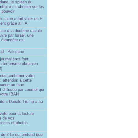
dane, le spleen du
ntral à mi-chemin sur les
 pouvoir
ricaine a fait voler un F-
ent grâce à l’IA
ace à la doctrine raciale
vre par Israël, une
n étrangère est
d - Palestine
ournalistes font
du terrorisme ukrainien
0)
ous confirmer votre
 : attention à cette
naque au faux
diffusée par courriel qui
votre IBAN
ute « Donald Trump » au
oté pour la lecture
e de vos
ances et photos
 de 2’15 qui prétend que