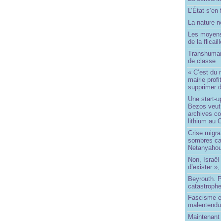
L’État s’en 
La nature no
Les moyens
de la flicail
Transhuman
de classe
« C’est du 
mairie prof
supprimer d
Une start-u
Bezos veut 
archives co
lithium au
Crise migra
sombres ca
Netanyaho
Non, Israël 
d’exister »,
Beyrouth. P
catastroph
Fascisme e
malentend
Maintenant 