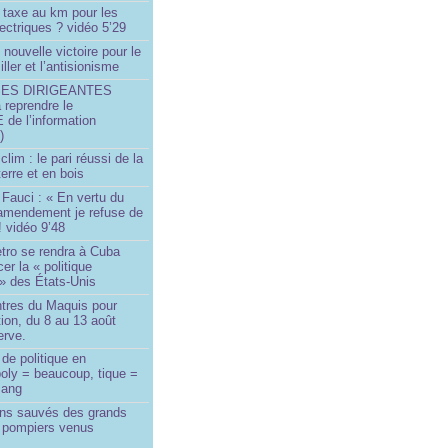
 taxe au km pour les
ectriques ? vidéo 5’29
 nouvelle victoire pour le
ller et l’antisionisme
SES DIRIGEANTES
 reprendre le
e l’information
)
lim : le pari réussi de la
erre et en bois
Fauci : « En vertu du
amendement je refuse de
! vidéo 9’48
tro se rendra à Cuba
er la « politique
» des États-Unis
tres du Maquis pour
ion, du 8 au 13 août
erve.
de politique en
oly = beaucoup, tique =
sang
ins sauvés des grands
0 pompiers venus