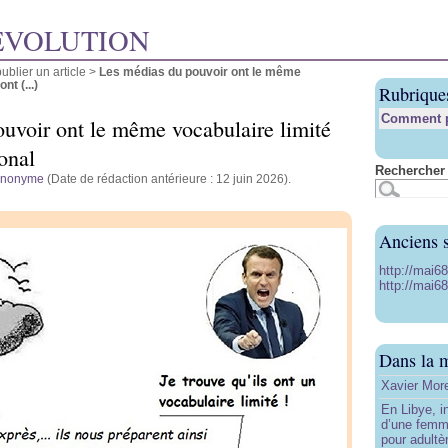
ÉVOLUTION
blier un article
>
Les médias du pouvoir ont le même
nt (...)
Rubrique
Comment pu
uvoir ont le même vocabulaire limité
onal
Rechercher 
anonyme
(Date de rédaction antérieure : 12 juin 2026).
Anciens s
http://mai6
http://mai68
Dans la 
Xavier More
En Libye, i
d’une femm
pour adultè