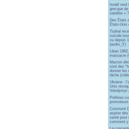
Israël veut 
grecque de
satellite » 
Des États 
États-Unis 
Tsahal rec
suicide tou
vu depuis 1
(audio_3’)
Liban 1982,
massacre (
Macron déc
sont des "h
donner les
tâche (vidé
Ukraine : l
Unis révoqu
Volodymyr 
Préférez-vo
promoteurs
Comment Do
aspirer des
santé pour 
comment y
La concentr