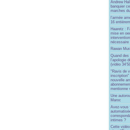
Andrew Hal
banquier ce
marches du
l’armée amé
16 entièrem
Haaretz : F
mise en oeu
interventio
nécessaire
Rawan Mura
Quand des j
l’apologie 
(vidéo 34’5
"Ravis de v
inscription"
nouvelle ar
abonnement 
mentionne 
Une autoro
Maroc
Avez-vous v
automatisé
correspond
intimes ?
Cette vidéo