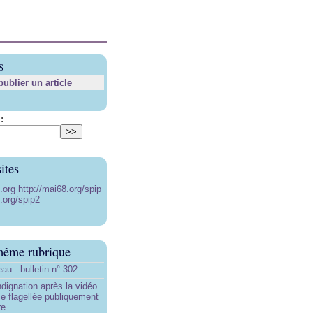
s
blier un article
:
ites
8.org
http://mai68.org/spip
.org/spip2
même rubrique
au : bulletin n° 302
ndignation après la vidéo
e flagellée publiquement
re