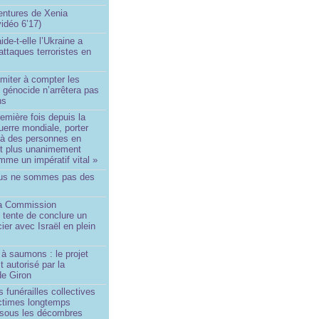
ntures de Xenia
idéo 6’17)
de-t-elle l’Ukraine a
ttaques terroristes en
imiter à compter les
 génocide n’arrêtera pas
ns
remière fois depuis la
erre mondiale, porter
 à des personnes en
st plus unanimement
me un impératif vital »
us ne sommes pas des
a Commission
 tente de conclure un
cier avec Israël en plein
à saumons : le projet
t autorisé par la
de Giron
 funérailles collectives
ictimes longtemps
 sous les décombres