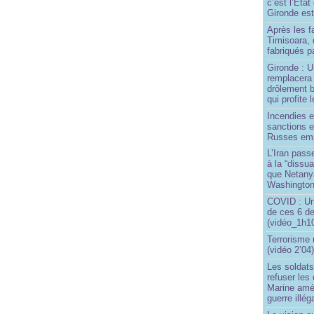
c’est l’État
Gironde est
Après les f
Timisoara, 
fabriqués pa
Gironde : U
remplacera 
drôlement b
qui profite 
Incendies 
sanctions 
Russes emp
L’Iran passe
à la “dissu
que Netany
Washingto
COVID : Un
de ces 6 de
(vidéo_1h10
Terrorisme
(vidéo 2’04
Les soldats
refuser les
Marine amé
guerre illég