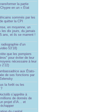
transformer la partie
 Chypre en un « État
?
africains sommés par les
de quitter la CPI
ense, en moyenne, un
s les dix jours, du jamais
5 ans, et ils se marrent !
 radiographie d’un
vidéo 53’18)
rète que les pompiers
éros" pour éviter de leur
 moyens nécessaire à leur
o 2’22)
’ambassadrice aux États-
ée de ses fonctions par
Zelensky
us la forêt ou les
 ?
ctolib s’apprête à
 millions de donnés de
un projet d’IA… et
 échapper
ation du capital