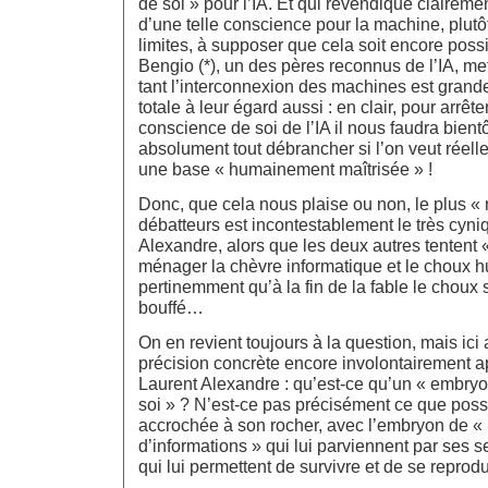
de soi » pour l’IA. Et qui revendique clairem
d’une telle conscience pour la machine, plutô
limites, à supposer que cela soit encore pos
Bengio (*), un des pères reconnus de l’IA, m
tant l’interconnexion des machines est gran
totale à leur égard aussi : en clair, pour arrêt
conscience de soi de l’IA il nous faudra bien
absolument tout débrancher si l’on veut réel
une base « humainement maîtrisée » !
Donc, que cela nous plaise ou non, le plus « r
débatteurs est incontestablement le très cyni
Alexandre, alors que les deux autres tentent 
ménager la chèvre informatique et le choux 
pertinemment qu’à la fin de la fable le chou
bouffé…
On en revient toujours à la question, mais i
précision concrète encore involontairement a
Laurent Alexandre : qu’est-ce qu’un « embry
soi » ? N’est-ce pas précisément ce que poss
accrochée à son rocher, avec l’embryon de «
d’informations » qui lui parviennent par ses s
qui lui permettent de survivre et de se reprodu