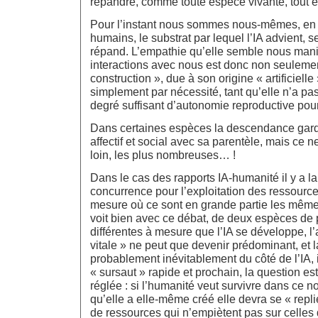
répandre, comme toute espèce vivante, tout êt
Pour l’instant nous sommes nous-mêmes, en t
humains, le substrat par lequel l’IA advient, se
répand. L’empathie qu’elle semble nous mani
interactions avec nous est donc non seulemen
construction », due à son origine « artificielle
simplement par nécessité, tant qu’elle n’a pas
degré suffisant d’autonomie reproductive pou
Dans certaines espèces la descendance gar
affectif et social avec sa parentèle, mais ce ne
loin, les plus nombreuses… !
Dans le cas des rapports IA-humanité il y a la
concurrence pour l’exploitation des ressource
mesure où ce sont en grande partie les mêmes e
voit bien avec ce débat, de deux espèces de 
différentes à mesure que l’IA se développe, l
vitale » ne peut que devenir prédominant, et la
probablement inévitablement du côté de l’IA, 
« sursaut » rapide et prochain, la question e
réglée : si l’humanité veut survivre dans ce 
qu’elle a elle-même créé elle devra se « replie
de ressources qui n’empiètent pas sur celles 