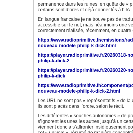
permanence dans les ruines, en quête de « pr
certains sont d’ores et déjà connectés à l’’IA.
En langue française je ne trouve pas de tradu
accessible sur le net, mais néanmoins une ve
correctement réalisée, récemment, en quatre 
https://www.radioprimitive.fr/emissions/r
nouveau-modele-philip-k-dick.html
https://player.radioprimitive.fr/20260318-
philip-k-dick-2
https://player.radioprimitive.fr/20260320-
philip-k-dick
https://www.radioprimitive.fr/component
nouveau-modele-philip-k-dick-2.html
Les URL ne sont pas « représentatifs » de la 
ils sont placés dans l’ordre, selon le récit.
Les différentes « souches autonomes » de pr
s’ignorent les unes les autres jusqu’à un certa
viennent donc à s’affronter insidieusement p
cet « univers », résumé de manière concentr