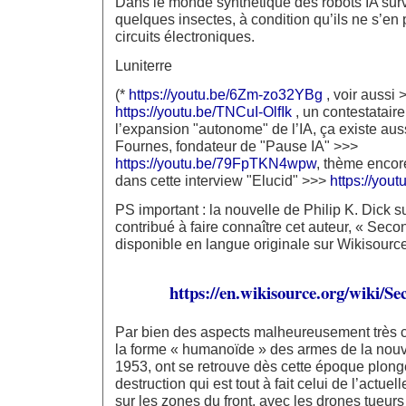
Dans le monde synthétique des robots IA surv
quelques insectes, à condition qu’ils ne s’en
circuits électroniques.
Luniterre
(*
https://youtu.be/6Zm-zo32YBg
, voir aussi 
https://youtu.be/TNCuI-OlfIk
, un contestataire
l’expansion "autonome" de l’IA, ça existe au
Fournes, fondateur de "Pause IA" >>>
https://youtu.be/79FpTKN4wpw
, thème encor
dans cette interview "Elucid" >>>
https://you
PS important : la nouvelle de Philip K. Dick s
contribué à faire connaître cet auteur, « Secon
disponible en langue originale sur Wikisource
https://en.wikisource.org/wiki/S
Par bien des aspects malheureusement très co
la forme « humanoïde » des armes de la nouve
1953, ont se retrouve dès cette époque plon
destruction qui est tout à fait celui de l’actue
sur les zones du front, avec les drones tueurs