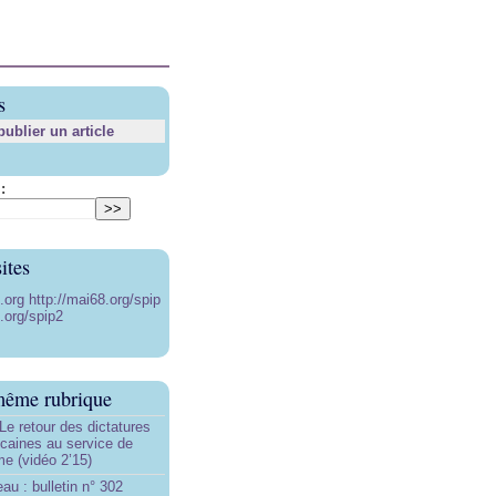
s
blier un article
:
ites
8.org
http://mai68.org/spip
.org/spip2
même rubrique
Le retour des dictatures
icaines au service de
sme (vidéo 2’15)
au : bulletin n° 302