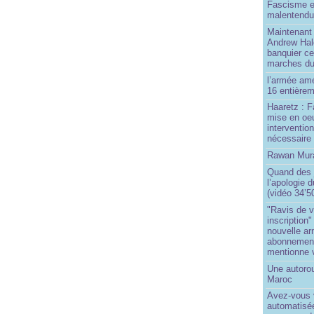
Fascisme e
malentend
Maintenant 
Andrew Hal
banquier ce
marches du
l’armée amé
16 entièrem
Haaretz : F
mise en oeu
interventio
nécessaire
Rawan Mura
Quand des j
l’apologie 
(vidéo 34’5
"Ravis de v
inscription"
nouvelle ar
abonnement 
mentionne 
Une autoro
Maroc
Avez-vous v
automatisé