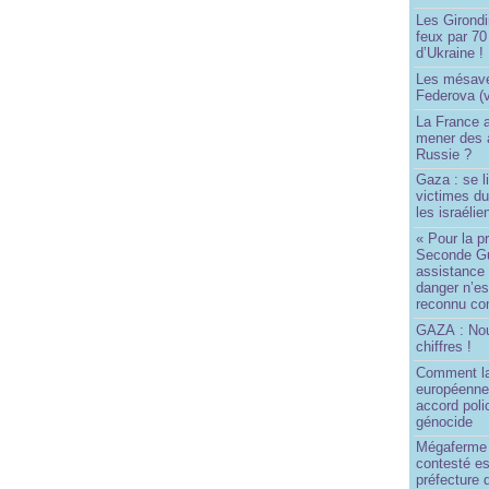
Les Girond
feux par 7
d’Ukraine !
Les mésave
Federova (v
La France ai
mener des a
Russie ?
Gaza : se l
victimes du
les israélie
« Pour la p
Seconde Gu
assistance
danger n’e
reconnu com
GAZA : No
chiffres !
Comment l
européenne
accord poli
génocide
Mégaferme 
contesté es
préfecture 