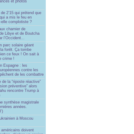
ances et photos
 de 2’15 qui prétend que
 qui a mis le feu en
-elle complotiste ?
aux charnier de
de Libye et de Boutcha
r l’Occident...
n parc solaire géant
la forêt. Ça tombe
ien ce feux ! On sait à
le crime !
en Espagne : les
européennes contre les
êchent de les combattre
 de la “riposte réactive”
asion préventive” alors
ahu rencontre Trump à
n
e synthèse magistrale
rnières années.
’)
 ukrainien à Moscou
)
 américains doivent