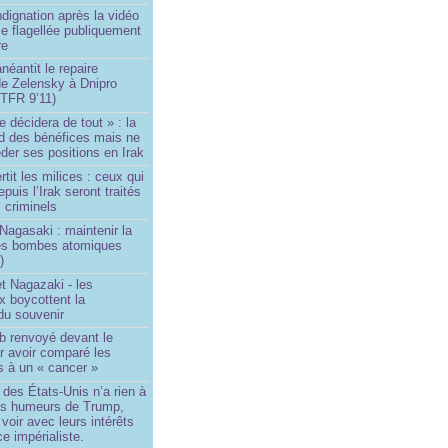
ndignation après la vidéo
e flagellée publiquement
re
néantit le repaire
de Zelensky à Dnipro
TFR 9’11)
e décidera de tout » : la
rd des bénéfices mais ne
der ses positions en Irak
tit les milices : ceux qui
puis l’Irak seront traités
criminels
Nagasaki : maintenir la
es bombes atomiques
)
t Nagazaki - les
x boycottent la
du souvenir
b renvoyé devant le
ur avoir comparé les
s à un « cancer »
e des États-Unis n’a rien à
les humeurs de Trump,
 voir avec leurs intérêts
e impérialiste.