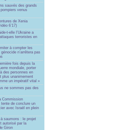
ins sauvés des grands
0 pompiers venus
ntures de Xenia
idéo 6’17)
de-t-elle l’Ukraine a
ttaques terroristes en
imiter à compter les
 génocide n’arrêtera pas
ns
remière fois depuis la
erre mondiale, porter
 à des personnes en
st plus unanimement
me un impératif vital »
us ne sommes pas des
a Commission
 tente de conclure un
cier avec Israël en plein
à saumons : le projet
t autorisé par la
de Giron