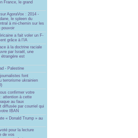
n France, le grand
u
sur AgoraVox : 2014 -
dane, le spleen du
ntral à mi-chemin sur les
 pouvoir
ricaine a fait voler un F-
ent grâce à l’IA
ace à la doctrine raciale
vre par Israël, une
n étrangère est
d - Palestine
ournalistes font
du terrorisme ukrainien
0)
ous confirmer votre
 : attention à cette
naque au faux
diffusée par courriel qui
votre IBAN
ute « Donald Trump » au
oté pour la lecture
e de vos