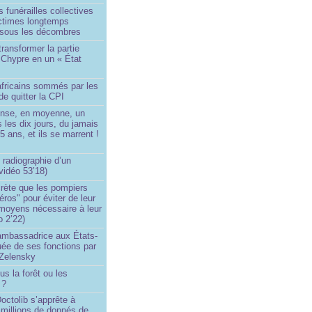
 funérailles collectives
ictimes longtemps
 sous les décombres
transformer la partie
 Chypre en un « État
?
africains sommés par les
de quitter la CPI
ense, en moyenne, un
s les dix jours, du jamais
5 ans, et ils se marrent !
 radiographie d’un
vidéo 53’18)
rète que les pompiers
éros" pour éviter de leur
 moyens nécessaire à leur
o 2’22)
’ambassadrice aux États-
ée de ses fonctions par
Zelensky
us la forêt ou les
 ?
ctolib s’apprête à
 millions de donnés de