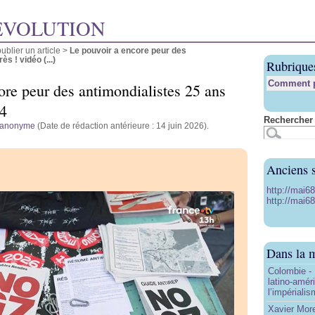
ÉVOLUTION
blier un article
>
Le pouvoir a encore peur des
s ! vidéo (...)
Rubrique
Comment pu
ore peur des antimondialistes 25 ans
44
Rechercher 
anonyme
(Date de rédaction antérieure : 14 juin 2026).
Anciens s
http://mai6
http://mai68
Dans la 
Colombie - 
latino-amér
l’impériali
Xavier More