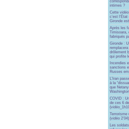
correspond
intimes ?
Cette vidéo
c’est l’État
Gironde est
Après les f
Timisoara, 
fabriqués pa
Gironde : U
remplacera 
drôlement b
qui profite 
Incendies 
sanctions 
Russes emp
L’Iran passe
à la “dissu
que Netany
Washingto
COVID : Un
de ces 6 de
(vidéo_1h10
Terrorisme
(vidéo 2’04
Les soldats