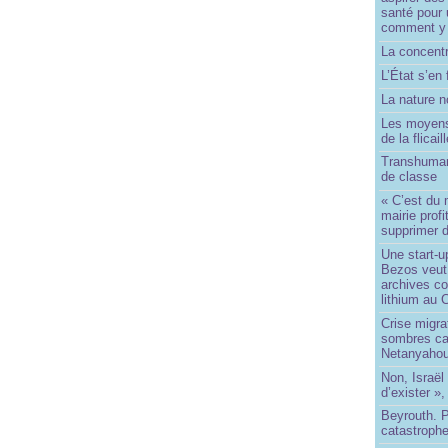
santé pour 
comment y
La concentr
L’État s’en 
La nature no
Les moyens
de la flicail
Transhuman
de classe
« C’est du 
mairie prof
supprimer d
Une start-u
Bezos veut 
archives co
lithium au
Crise migra
sombres ca
Netanyaho
Non, Israël 
d’exister »,
Beyrouth. P
catastroph