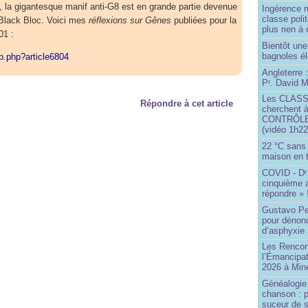
er, la gigantesque manif anti-G8 est en grande partie devenue
Ingérence ru
classe poli
Black Bloc. Voici mes
réflexions sur Gênes
publiées pour la
plus rien à 
01 :
Bientôt une
bagnoles él
ip.php?article6804
Angleterre :
P
. David Mi
r
Les CLAS
Répondre à cet article
cherchent à
CONTRÔLE d
(vidéo 1h22
22 °C sans c
maison en t
COVID - D
r
cinquième 
répondre » 
Gustavo Pe
pour dénonc
d’asphyxie 
Les Rencon
l’Émancipat
2026 à Min
Généalogie 
chanson : p
suceur de 