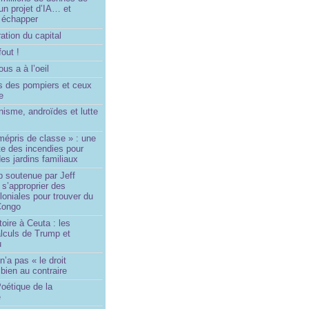
un projet d’IA… et
 échapper
ation du capital
fout !
us a à l’oeil
 des pompiers et ceux
le
isme, androïdes et lutte
mépris de classe » : une
ite des incendies pour
es jardins familiaux
p soutenue par Jeff
s’approprier des
loniales pour trouver du
 Congo
toire à Ceuta : les
lculs de Trump et
u
n’a pas « le droit
 bien au contraire
oétique de la
e