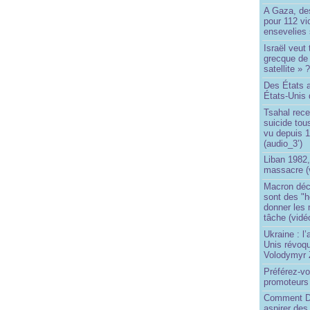
A Gaza, des
pour 112 v
ensevelies
Israël veut 
grecque de
satellite » 
Des États 
États-Unis 
Tsahal rec
suicide tou
vu depuis 1
(audio_3’)
Liban 1982,
massacre (
Macron déc
sont des "h
donner les
tâche (vidé
Ukraine : l
Unis révoqu
Volodymyr 
Préférez-vo
promoteurs
Comment Do
aspirer des