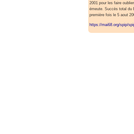
2001 pour les faire oubli
émeute. Succès total du 
première fois le 5 aout 20
https://mai68.org/spip/sp