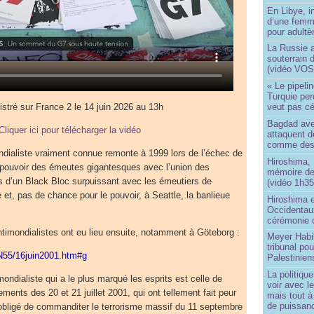
En Libye, i
d’une femm
pour adultè
La Russie a
souterrain 
(vidéo VOS
« Le pipelin
Turquie pe
istré sur France 2 le 14 juin 2026 au 13h
veut pas cé
Bagdad aver
Cliquer ici pour télécharger la vidéo
attaquent de
comme des 
ndialiste vraiment connue remonte à 1999 lors de l’échec de
Hiroshima, 
u pouvoir des émeutes gigantesques avec l’union des
mémoire d
s d’un Black Bloc surpuissant avec les émeutiers de
(vidéo 1h35
e et, pas de chance pour le pouvoir, à Seattle, la banlieue
Hiroshima e
Occidentau
cérémonie 
ntimondialistes ont eu lieu ensuite, notamment à Göteborg :
Meyer Habi
tribunal po
/N55/16juin2001.htm#g
Palestinien
La politiqu
mondialiste qui a le plus marqué les esprits est celle de
voir avec 
ents des 20 et 21 juillet 2001, qui ont tellement fait peur
mais tout à
de puissanc
u obligé de commanditer le terrorisme massif du 11 septembre