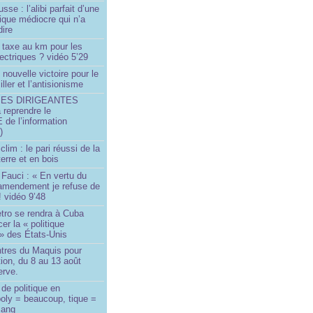
sse : l’alibi parfait d’une
tique médiocre qui n’a
dire
 taxe au km pour les
ectriques ? vidéo 5’29
 nouvelle victoire pour le
ller et l’antisionisme
SES DIRIGEANTES
 reprendre le
e l’information
)
lim : le pari réussi de la
erre et en bois
Fauci : « En vertu du
amendement je refuse de
! vidéo 9’48
tro se rendra à Cuba
er la « politique
» des États-Unis
tres du Maquis pour
ion, du 8 au 13 août
erve.
de politique en
oly = beaucoup, tique =
sang