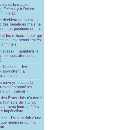
néantit le repaire
de Zelensky à Dnipro
TFR 9’11)
e décidera de tout » : la
rd des bénéfices mais ne
der ses positions en Irak
tit les milices : ceux qui
puis l’Irak seront traités
criminels
Nagasaki : maintenir la
es bombes atomiques
)
t Nagazaki - les
x boycottent la
du souvenir
b renvoyé devant le
ur avoir comparé les
s à un « cancer »
e des États-Unis n’a rien à
les humeurs de Trump,
 voir avec leurs intérêts
e impérialiste.
sse : l’alibi parfait d’une
tique médiocre qui n’a
dire