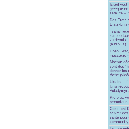
Israël veut 
grecque de
satellite » 
Des États 
États-Unis 
Tsahal rec
suicide tou
vu depuis 1
(audio_3’)
Liban 1982,
massacre (
Macron déc
sont des "h
donner les
tâche (vidé
Ukraine : l
Unis révoqu
Volodymyr 
Préférez-vo
promoteurs
Comment Do
aspirer des
santé pour 
comment y
La concentr