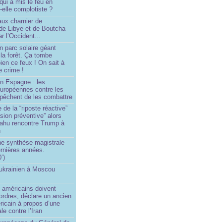
 qui a mis le feu en
-elle complotiste ?
aux charnier de
de Libye et de Boutcha
r l’Occident...
n parc solaire géant
la forêt. Ça tombe
ien ce feux ! On sait à
le crime !
en Espagne : les
européennes contre les
êchent de les combattre
 de la “riposte réactive”
asion préventive” alors
ahu rencontre Trump à
n
e synthèse magistrale
rnières années.
’)
 ukrainien à Moscou
)
 américains doivent
 ordres, déclare un ancien
ricain à propos d’une
ale contre l’Iran