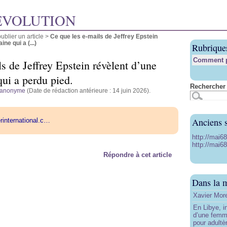
ÉVOLUTION
blier un article
>
Ce que les e-mails de Jeffrey Epstein
ne qui a (...)
Rubrique
Comment pu
s de Jeffrey Epstein révèlent d’une
qui a perdu pied.
Rechercher 
anonyme
(Date de rédaction antérieure : 14 juin 2026).
Anciens s
erinternational.c…
http://mai6
http://mai68
Répondre à cet article
Dans la 
Xavier More
En Libye, i
d’une femm
pour adultè