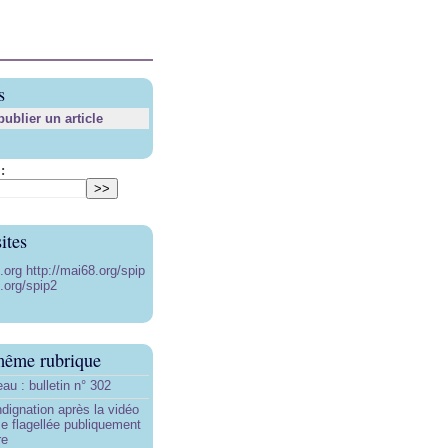
s
blier un article
:
ites
8.org
http://mai68.org/spip
.org/spip2
même rubrique
au : bulletin n° 302
ndignation après la vidéo
e flagellée publiquement
re