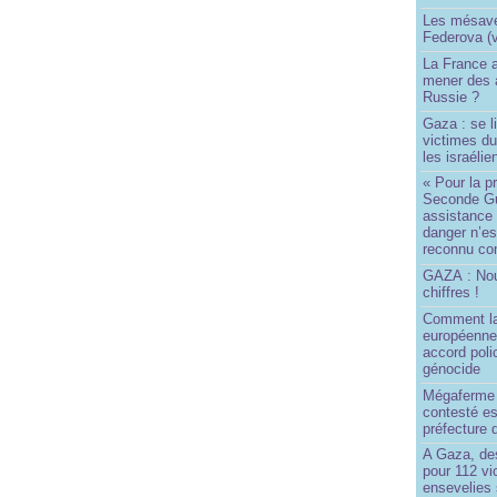
Les mésave
Federova (v
La France ai
mener des a
Russie ?
Gaza : se l
victimes du
les israélie
« Pour la p
Seconde Gu
assistance
danger n’e
reconnu com
GAZA : No
chiffres !
Comment l
européenne
accord poli
génocide
Mégaferme 
contesté es
préfecture 
A Gaza, des
pour 112 v
ensevelies