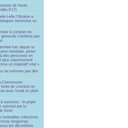
ntures de Xenia
idéo 6’17)
de-t-elle l’Ukraine a
ttaques terroristes en
imiter à compter les
 génocide n’arrêtera pas
ns
remière fois depuis la
erre mondiale, porter
 à des personnes en
st plus unanimement
me un impératif vital »
us ne sommes pas des
a Commission
 tente de conclure un
cier avec Israël en plein
à saumons : le projet
t autorisé par la
de Giron
 funérailles collectives
ictimes longtemps
 sous les décombres