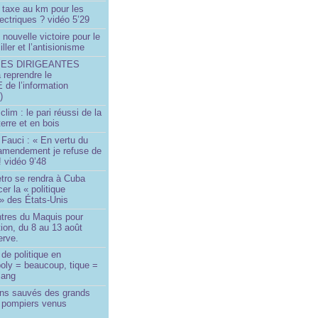
 taxe au km pour les
ectriques ? vidéo 5’29
 nouvelle victoire pour le
ller et l’antisionisme
SES DIRIGEANTES
 reprendre le
e l’information
)
lim : le pari réussi de la
erre et en bois
Fauci : « En vertu du
amendement je refuse de
! vidéo 9’48
tro se rendra à Cuba
er la « politique
» des États-Unis
tres du Maquis pour
ion, du 8 au 13 août
erve.
de politique en
oly = beaucoup, tique =
sang
ins sauvés des grands
0 pompiers venus