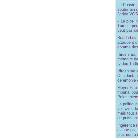
La Russie a
souterrain 
(vidéo VOS
« Le pipelin
Turquie pe
veut pas cé
Bagdad aver
attaquent de
comme des 
Hiroshima, 
mémoire d
(vidéo 1h35
Hiroshima e
Occidentau
cérémonie 
Meyer Habi
tribunal po
Palestinien
La politiqu
voir avec 
mais tout à
de puissanc
Ingérence ru
classe poli
plus rien à 