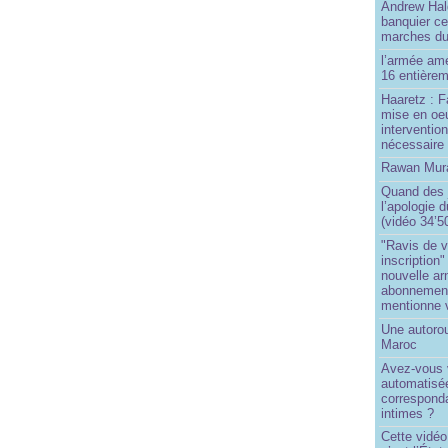
Andrew Hal
banquier ce
marches du
l’armée amé
16 entièrem
Haaretz : F
mise en oeu
interventio
nécessaire
Rawan Mura
Quand des j
l’apologie 
(vidéo 34’5
"Ravis de v
inscription"
nouvelle ar
abonnement 
mentionne 
Une autoro
Maroc
Avez-vous v
automatisé
correspond
intimes ?
Cette vidéo