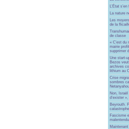
L’État s’en 
La nature no
Les moyens
de la flicail
Transhuman
de classe
« C’est du 
mairie prof
supprimer d
Une start-u
Bezos veut 
archives co
lithium au
Crise migra
sombres ca
Netanyaho
Non, Israël 
d’exister »,
Beyrouth. P
catastroph
Fascisme e
malentend
Maintenant 