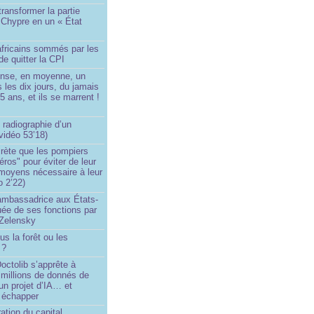
transformer la partie
 Chypre en un « État
?
africains sommés par les
de quitter la CPI
ense, en moyenne, un
s les dix jours, du jamais
5 ans, et ils se marrent !
 radiographie d’un
vidéo 53’18)
rète que les pompiers
éros" pour éviter de leur
 moyens nécessaire à leur
o 2’22)
’ambassadrice aux États-
ée de ses fonctions par
Zelensky
us la forêt ou les
 ?
ctolib s’apprête à
 millions de donnés de
un projet d’IA… et
 échapper
ation du capital