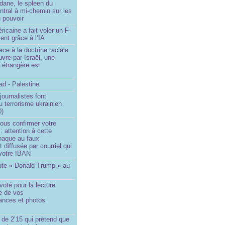
dane, le spleen du
ntral à mi-chemin sur les
 pouvoir
ricaine a fait voler un F-
ent grâce à l’IA
ace à la doctrine raciale
vre par Israël, une
n étrangère est
d - Palestine
ournalistes font
du terrorisme ukrainien
0)
ous confirmer votre
 : attention à cette
naque au faux
diffusée par courriel qui
votre IBAN
ute « Donald Trump » au
oté pour la lecture
e de vos
ances et photos
 de 2’15 qui prétend que