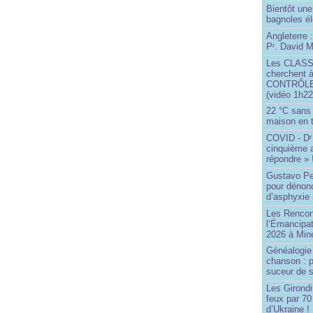
Bientôt une
bagnoles él
Angleterre :
P
. David Mi
r
Les CLAS
cherchent à
CONTRÔLE d
(vidéo 1h22
22 °C sans c
maison en t
COVID - D
r
cinquième 
répondre » 
Gustavo Pe
pour dénonc
d’asphyxie 
Les Rencon
l’Émancipat
2026 à Min
Généalogie 
chanson : p
suceur de 
Les Girond
feux par 7
d’Ukraine !