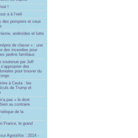
fout !
us a à l’oeil
 des pompiers et ceux
le
isme, androïdes et lutte
mépris de classe » : une
ite des incendies pour
es jardins familiaux
p soutenue par Jeff
s’approprier des
loniales pour trouver du
 Congo
toire à Ceuta : les
lculs de Trump et
u
n’a pas « le droit
 bien au contraire
oétique de la
e
n France, le grand
u
sur AgoraVox : 2014 -