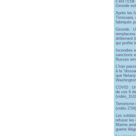
c’est l’État
Gironde est
Après les f
Timisoara, 
fabriqués pa
Gironde : U
remplacera 
drôlement b
qui profite 
Incendies 
sanctions 
Russes emp
L’Iran passe
à la “dissu
que Netany
Washingto
COVID : Un
de ces 6 de
(vidéo_1h10
Terrorisme
(vidéo 2’04
Les soldats
refuser les
Marine amé
guerre illég