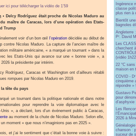
Ingérence ru
uer ici pour télécharger la vidéo de 1’59
classe poli
plus rien à 
n
• Delcy Rodríguez était proche de Nicolas Maduro au
Bientôt une
du maître de Caracas, lors d’une opération des Etats-
bagnoles él
ld Trump
Angleterre :
P
. David Mi
r
inalement voir d’un bon œil
l’opération
décidée au début de
Les CLAS
p contre Nicolas Maduro. La capture de l’ancien maître de
cherchent à
ation militaire américaine, « a marqué un tournant » dans la
CONTRÔLE d
vec les Etats-Unis qui avance sur une « bonne voie », a
(vidéo 1h22
n 2026 la présidente par intérim.
22 °C sans c
maison en t
cy Rodríguez, Caracas et Washington ont d’ailleurs rétabli
COVID - D
r
iques rompues par Nicolas Maduro en 2019.
cinquième 
répondre » 
 la tête du pays
Gustavo Pe
pour dénonc
rqué un tournant dans la politique nationale et dans notre
d’asphyxie 
ternationales pour reprendre la voie diplomatique avec le
Les Rencon
Unis », a déclaré, lors d’un événement public à Caracas,
l’Émancipat
dente
au moment de la chute de Nicolas Maduro. Selon elle,
2026 à Min
à un moment « que nous n’imaginions pas en 2025 ».
Généalogie 
chanson : p
ois, et j’ai le sentiment que c’était la bonne voie à suivre :
suceur de 