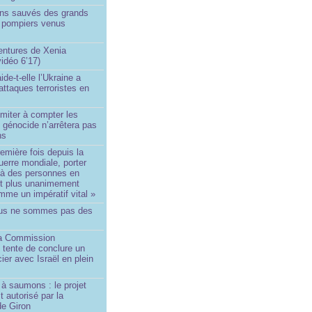
ins sauvés des grands
0 pompiers venus
ntures de Xenia
idéo 6’17)
de-t-elle l’Ukraine a
ttaques terroristes en
imiter à compter les
 génocide n’arrêtera pas
ns
remière fois depuis la
erre mondiale, porter
 à des personnes en
st plus unanimement
me un impératif vital »
us ne sommes pas des
a Commission
 tente de conclure un
cier avec Israël en plein
à saumons : le projet
t autorisé par la
de Giron