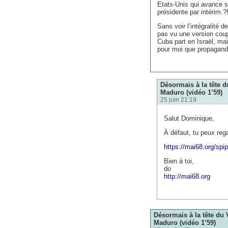
Etats-Unis qui avance su
présidente par intérim.?
Sans voir l’intégralité d
pas vu une version coupé
Cuba part en Israël, mai
pour moi que propagand
Désormais à la tête d
Maduro (vidéo 1’59)
25 juin 21:19
Salut Dominique,
À défaut, tu peux rega
https://mai68.org/sp
Bien à toi,
do
http://mai68.org
Désormais à la tête du 
Maduro (vidéo 1’59)