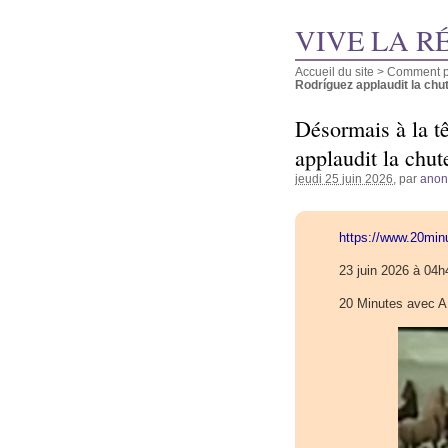
VIVE LA R
Accueil du site
>
Comment pu
Rodríguez applaudit la chut
Désormais à la t
applaudit la chu
jeudi 25 juin 2026
, par
ano
https://www.20min
23 juin 2026 à 04h
20 Minutes avec 