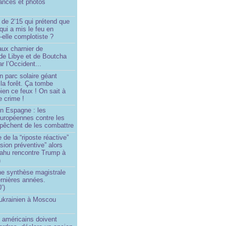
ances et photos
 de 2’15 qui prétend que
 qui a mis le feu en
-elle complotiste ?
aux charnier de
de Libye et de Boutcha
r l’Occident...
n parc solaire géant
la forêt. Ça tombe
ien ce feux ! On sait à
le crime !
en Espagne : les
européennes contre les
êchent de les combattre
 de la “riposte réactive”
asion préventive” alors
ahu rencontre Trump à
n
e synthèse magistrale
rnières années.
’)
 ukrainien à Moscou
)
 américains doivent