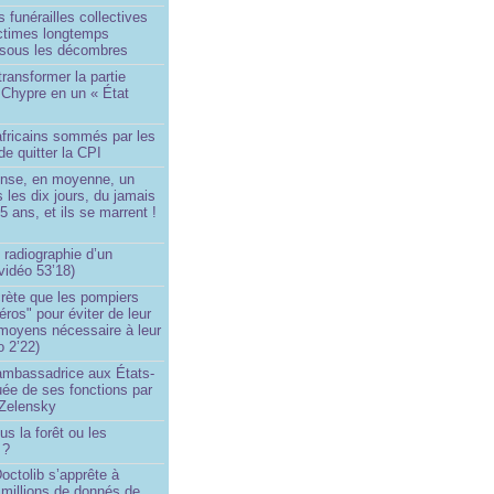
 funérailles collectives
ictimes longtemps
 sous les décombres
transformer la partie
 Chypre en un « État
?
africains sommés par les
de quitter la CPI
ense, en moyenne, un
s les dix jours, du jamais
5 ans, et ils se marrent !
 radiographie d’un
vidéo 53’18)
rète que les pompiers
éros" pour éviter de leur
 moyens nécessaire à leur
o 2’22)
’ambassadrice aux États-
ée de ses fonctions par
Zelensky
us la forêt ou les
 ?
ctolib s’apprête à
 millions de donnés de