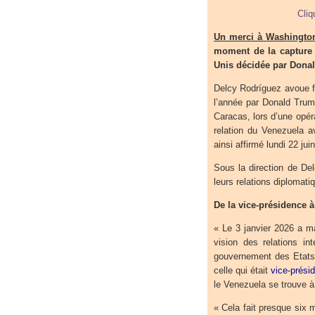
Cliq
Un merci à Washingto
moment de la capture 
Unis décidée par Dona
Delcy Rodríguez avoue f
l’année par Donald Trum
Caracas, lors d’une opér
relation du Venezuela a
ainsi affirmé lundi 22 jui
Sous la direction de Del
leurs relations diplomat
De la vice-présidence à
« Le 3 janvier 2026 a ma
vision des relations in
gouvernement des Etats-
celle qui était
vice-prési
le Venezuela se trouve 
« Cela fait presque six m