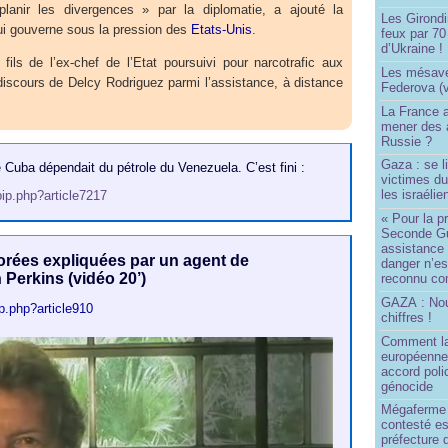
aplanir les divergences » par la diplomatie, a ajouté la
Les Girond
qui gouverne sous la pression des
Etats-Unis
.
feux par 7
d’Ukraine !
fils de l’ex-chef de l’Etat poursuivi pour narcotrafic aux
Les mésave
discours de Delcy Rodriguez parmi l’assistance, à distance
Federova (v
.
La France ai
mener des a
Russie ?
Gaza : se l
 Cuba dépendait du pétrole du Venezuela. C’est fini :
victimes du
les israélie
pip.php?article7217
« Pour la p
Seconde Gu
assistance
orées expliquées par un agent de
danger n’e
 Perkins (vidéo 20’)
reconnu com
GAZA : No
ip.php?article910
chiffres !
Comment l
européenne
accord poli
génocide
Mégaferme 
contesté es
préfecture 