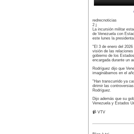
redrecnoticias
2 j
La incursión militar est
de Venezuela con Estad
este lunes la president
"El 3 de enero del 2026 
visión de las relaciones
gobierno de los Estados
encargada durante un ac
Rodríguez dijo que Ven
imaginábamos en el año
"Han transcurrido ya ca
dirimir las controversias
Rodríguez.
Dijo además que su gob
Venezuela y Estados Un
📹 VTV