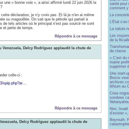
r une « bonne voie », a ainsi affirmé lundi 22 juin 2026 la
santé pour 
!?
comment y
e cette déclaration, je n’y crois pas. Et là je n’en ai même
La concentr
e ou magouillée. On sait que le pétrole qui partait à
L’État s’en 
s de tels articles où le principal n’est pas sourcé ne sont
e et perte de temps.
La nature no
Les moyens
Répondre à ce message
de la flicail
Transhuman
u Venezuela, Delcy Rodríguez applaudit la chute de
de classe
« C’est du 
mairie prof
supprimer d
Une start-u
rder celle-ci :
Bezos veut 
archives co
ip3/spip.php?ar…
lithium au
Crise migra
sombres ca
Netanyaho
Répondre à ce message
Non, Israël 
d’exister »,
Beyrouth. P
Venezuela, Delcy Rodríguez applaudit la chute de
catastroph