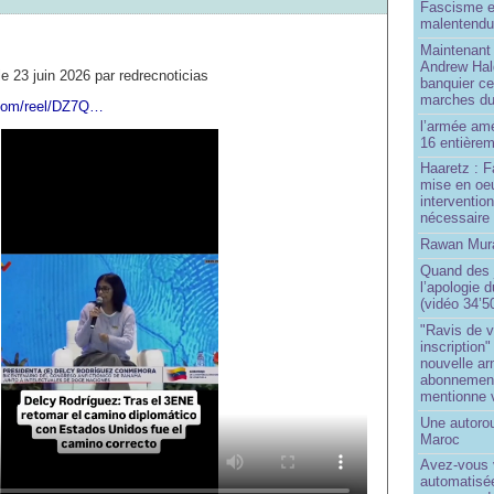
Fascisme e
malentend
Maintenant 
Andrew Hal
le 23 juin 2026 par redrecnoticias
banquier ce
marches du
.com/reel/DZ7Q…
l’armée amé
16 entièrem
Haaretz : F
mise en oeu
interventio
nécessaire
Rawan Mura
Quand des j
l’apologie 
(vidéo 34’5
"Ravis de v
inscription"
nouvelle ar
abonnement 
mentionne 
Une autoro
Maroc
Avez-vous v
automatisé