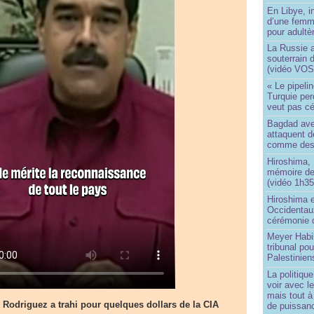
En Libye, i
d’une femm
pour adultè
La Russie a
souterrain 
(vidéo VOS
« Le pipelin
Turquie pe
veut pas cé
Bagdad aver
attaquent de
comme des 
Hiroshima, 
mémoire d
(vidéo 1h35
Hiroshima e
Occidentau
cérémonie 
Meyer Habi
tribunal po
Palestinien
La politiqu
voir avec 
mais tout à
 Rodriguez a trahi pour quelques dollars de la CIA
de puissanc