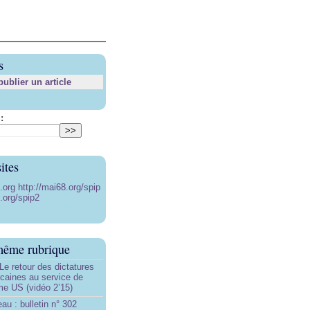
s
blier un article
:
ites
8.org
http://mai68.org/spip
.org/spip2
même rubrique
Le retour des dictatures
icaines au service de
sme US (vidéo 2’15)
au : bulletin n° 302