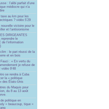
sse : l’alibi parfait d’une
tique médiocre qui n’a
dire
 taxe au km pour les
ectriques ? vidéo 5’29
 nouvelle victoire pour le
ller et l’antisionisme
SES DIRIGEANTES
 reprendre le
e l’information
)
lim : le pari réussi de la
erre et en bois
Fauci : « En vertu du
amendement je refuse de
! vidéo 9’48
tro se rendra à Cuba
er la « politique
» des États-Unis
tres du Maquis pour
ion, du 8 au 13 août
erve.
de politique en
oly = beaucoup, tique =
sang