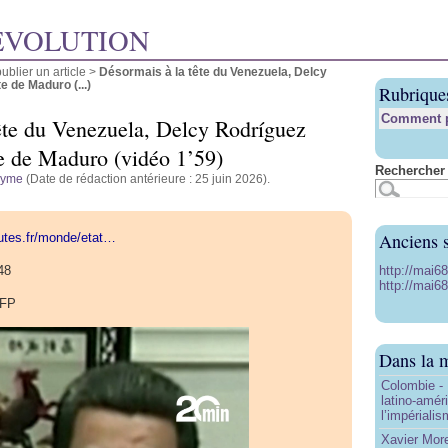
ÉVOLUTION
blier un article
>
Désormais à la tête du Venezuela, Delcy
e de Maduro (...)
Rubrique
Comment pu
ête du Venezuela, Delcy Rodríguez
te de Maduro (vidéo 1’59)
Rechercher 
nyme
(Date de rédaction antérieure : 25 juin 2026).
Anciens s
utes.fr/monde/etat…
http://mai6
48
http://mai68
AFP
Dans la 
Colombie - 
latino-amér
l’impériali
Xavier More