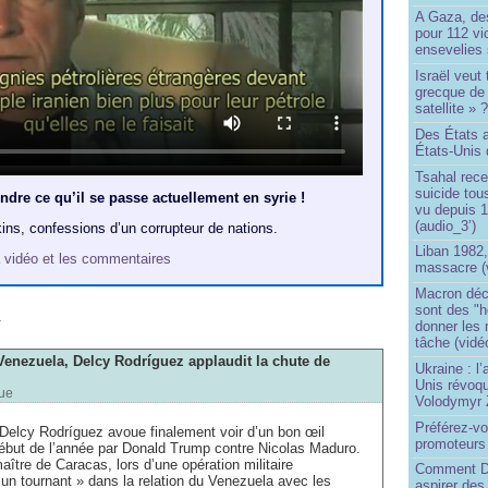
A Gaza, des
pour 112 v
ensevelies
Israël veut 
grecque de
satellite » 
Des États 
États-Unis 
Tsahal rec
suicide tou
dre ce qu’il se passe actuellement en syrie !
vu depuis 1
(audio_3’)
ins, confessions d’un corrupteur de nations.
Liban 1982,
 la vidéo et les commentaires
massacre (
Macron déc
m
sont des "h
donner les
tâche (vidé
Venezuela, Delcy Rodríguez applaudit la chute de
Ukraine : l
Unis révoqu
ue
Volodymyr 
Préférez-vo
 "Delcy Rodríguez avoue finalement voir d’un bon œil
promoteurs
début de l’année par Donald Trump contre Nicolas Maduro.
aître de Caracas, lors d’une opération militaire
Comment Do
un tournant » dans la relation du Venezuela avec les
aspirer des