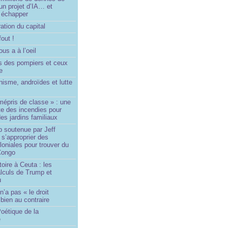
un projet d’IA… et
 échapper
ation du capital
fout !
us a à l’oeil
 des pompiers et ceux
le
isme, androïdes et lutte
mépris de classe » : une
ite des incendies pour
es jardins familiaux
p soutenue par Jeff
s’approprier des
loniales pour trouver du
 Congo
toire à Ceuta : les
lculs de Trump et
u
n’a pas « le droit
 bien au contraire
oétique de la
e