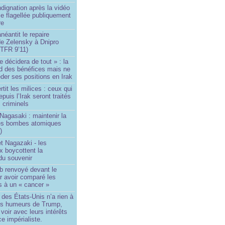
ndignation après la vidéo
e flagellée publiquement
re
néantit le repaire
de Zelensky à Dnipro
TFR 9’11)
e décidera de tout » : la
rd des bénéfices mais ne
der ses positions en Irak
tit les milices : ceux qui
puis l’Irak seront traités
criminels
Nagasaki : maintenir la
es bombes atomiques
)
t Nagazaki - les
x boycottent la
du souvenir
b renvoyé devant le
ur avoir comparé les
s à un « cancer »
e des États-Unis n’a rien à
les humeurs de Trump,
 voir avec leurs intérêts
e impérialiste.