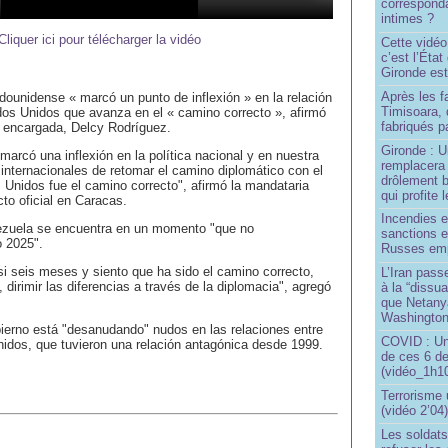
correspond
intimes ?
Cliquer ici pour télécharger la vidéo
Cette vidéo
c’est l’État
Gironde est
Après les f
adounidense « marcó un punto de inflexión » en la relación
Timisoara, 
os Unidos que avanza en el « camino correcto », afirmó
fabriqués pa
a encargada, Delcy Rodríguez.
Gironde : U
marcó una inflexión en la política nacional y en nuestra
remplacera 
 internacionales de retomar el camino diplomático con el
drôlement b
 Unidos fue el camino correcto", afirmó la mandataria
qui profite 
to oficial en Caracas.
Incendies 
ezuela se encuentra en un momento "que no
sanctions 
 2025".
Russes emp
si seis meses y siento que ha sido el camino correcto,
L’Iran passe
, dirimir las diferencias a través de la diplomacia", agregó
à la “dissu
que Netany
Washingto
ierno está "desanudando" nudos en las relaciones entre
COVID : Un
idos, que tuvieron una relación antagónica desde 1999.
de ces 6 de
(vidéo_1h10
Terrorisme
(vidéo 2’04
Les soldats