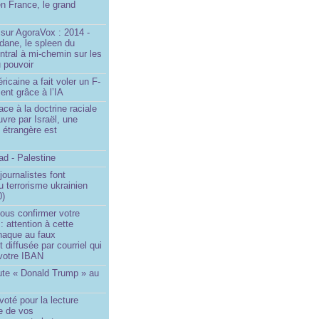
n France, le grand
u
sur AgoraVox : 2014 -
dane, le spleen du
ntral à mi-chemin sur les
 pouvoir
ricaine a fait voler un F-
ent grâce à l’IA
ace à la doctrine raciale
vre par Israël, une
n étrangère est
d - Palestine
ournalistes font
du terrorisme ukrainien
0)
ous confirmer votre
 : attention à cette
naque au faux
diffusée par courriel qui
votre IBAN
ute « Donald Trump » au
oté pour la lecture
e de vos