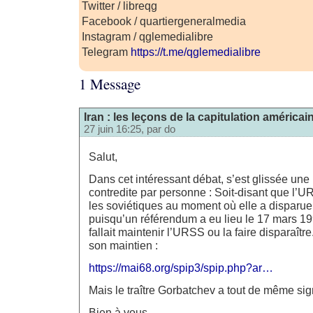
Twitter / libreqg
Facebook / quartiergeneralmedia
Instagram / qglemedialibre
Telegram
https://t.me/qglemedialibre
1 Message
Iran : les leçons de la capitulation américai
27 juin 16:25, par
do
Salut,
Dans cet intéressant débat, s’est glissée une
contredite par personne : Soit-disant que l’U
les soviétiques au moment où elle a disparue.
puisqu’un référendum a eu lieu le 17 mars 199
fallait maintenir l’URSS ou la faire disparaîtr
son maintien :
https://mai68.org/spip3/spip.php?ar…
Mais le traître Gorbatchev a tout de même sig
Bien à vous,