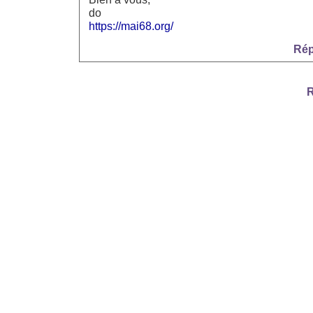
do
https://mai68.org/
Rép
R