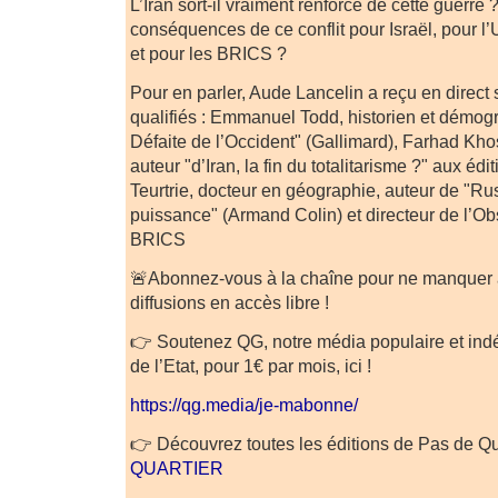
L’Iran sort-il vraiment renforcé de cette guerre 
conséquences de ce conflit pour Israël, pour l’
et pour les BRICS ?
Pour en parler, Aude Lancelin a reçu en direct s
qualifiés : Emmanuel Todd, historien et démog
Défaite de l’Occident" (Gallimard), Farhad Kho
auteur "d’Iran, la fin du totalitarisme ?" aux éd
Teurtrie, docteur en géographie, auteur de "Russ
puissance" (Armand Colin) et directeur de l’Ob
BRICS
🚨Abonnez-vous à la chaîne pour ne manquer
diffusions en accès libre !
👉 Soutenez QG, notre média populaire et in
de l’Etat, pour 1€ par mois, ici !
https://qg.media/je-mabonne/
👉 Découvrez toutes les éditions de Pas de Qua
QUARTIER