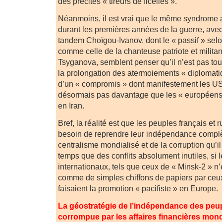
des précités « tireurs de ficelles ».
Néanmoins, il est vrai que le même syndrome 
durant les premières années de la guerre, avec,
tandem Choïgou-Ivanov, dont le « passif » selo
comme celle de la chanteuse patriote et militante
Tsyganova, semblent penser qu’il n’est pas tout
la prolongation des atermoiements « diplomat
d’un « compromis » dont manifestement les U
désormais pas davantage que les « européens 
en Iran.
Bref, la réalité est que les peuples français et 
besoin de reprendre leur indépendance complè
centralisme mondialisé et de la corruption qu
temps que des conflits absolument inutiles, si 
internationaux, tels que ceux de « Minsk-2 » n’é
comme de simples chiffons de papiers par ceu
faisaient la promotion « pacifiste » en Europe.
La géostratégie de l’indépendance des peup
corrompue par les affaires financières mond