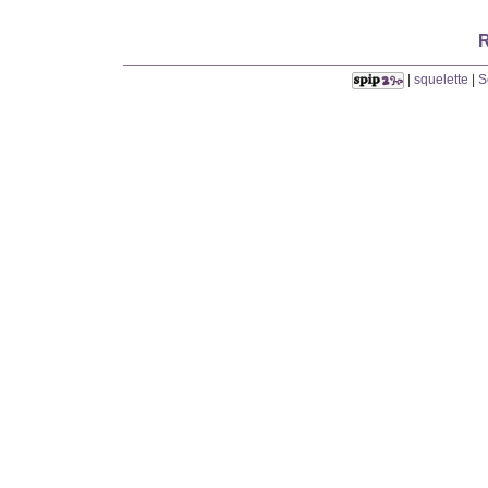
R
|
squelette
|
S