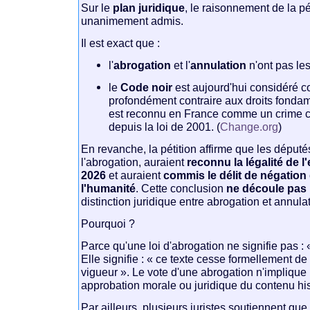
Sur le
plan juridique
, le raisonnement de la pé
unanimement admis.
Il est exact que :
l'
abrogation
et l'
annulation
n'ont pas le
le
Code noir
est aujourd'hui considéré 
profondément contraire aux droits fondam
est reconnu en France comme un crime c
depuis la loi de 2001. (
Change.org
)
En revanche, la pétition affirme que les député
l'abrogation, auraient
reconnu la légalité de 
2026
et auraient
commis le délit de négation
l'humanité
. Cette conclusion
ne découle pas
distinction juridique entre abrogation et annulat
Pourquoi ?
Parce qu'une loi d'abrogation ne signifie pas : «
Elle signifie : « ce texte cesse formellement de 
vigueur ». Le vote d'une abrogation n'implique
approbation morale ou juridique du contenu his
Par ailleurs, plusieurs juristes soutiennent que