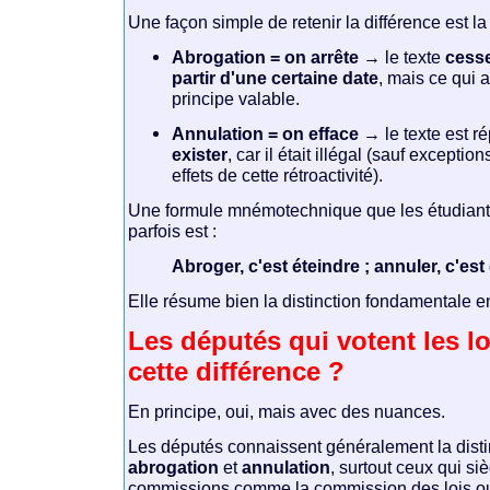
Une façon simple de retenir la différence est la
Abrogation = on arrête
→ le texte
cess
partir d'une certaine date
, mais ce qui a
principe valable.
Annulation = on efface
→ le texte est r
exister
, car il était illégal (sauf exception
effets de cette rétroactivité).
Une formule mnémotechnique que les étudiants 
parfois est :
Abroger, c'est éteindre ; annuler, c'est 
Elle résume bien la distinction fondamentale e
Les députés qui votent les l
cette différence ?
En principe, oui, mais avec des nuances.
Les députés connaissent généralement la disti
abrogation
et
annulation
, surtout ceux qui s
commissions comme la commission des lois ou