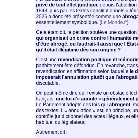
privé de tout effet juridique
depuis l'abolition
1848, puis par les textes constitutionnels ultér
2026 a donc été présentée comme une
abroga
essentiellement symbolique. (
Le Monde.fr
)
Cela étant dit, la pétition soulève une question
qui organisait un crime contre l'humanité mé
d'être abrogé, ou faudrait-il aussi que l'Éta
qu'il était illégitime dès son origine ?
C'est une
revendication politique et mémorie
parfaitement être défendue. En revanche, trans
revendication en affirmation selon laquelle
le 
imposerait l'annulation plutôt que l'abrogat
discutable.
On peut même dire qu'il existe un obstacle tech
français,
une loi n'« annule » généralement 
Le Parlement adopte des lois qui
abrogent
, m
des textes. L'« annulation » est, en principe, u
contrôle juridictionnel des actes illégaux, et ell
habituel du législateur.
Autrement dit :