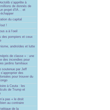
ctolib s’apprête à
 millions de donnés de
un projet d’IA… et
 échapper
ation du capital
fout !
us a à l’oeil
 des pompiers et ceux
le
isme, androïdes et lutte
mépris de classe » : une
ite des incendies pour
es jardins familiaux
p soutenue par Jeff
s’approprier des
loniales pour trouver du
 Congo
toire à Ceuta : les
lculs de Trump et
u
n’a pas « le droit
 bien au contraire
oétique de la