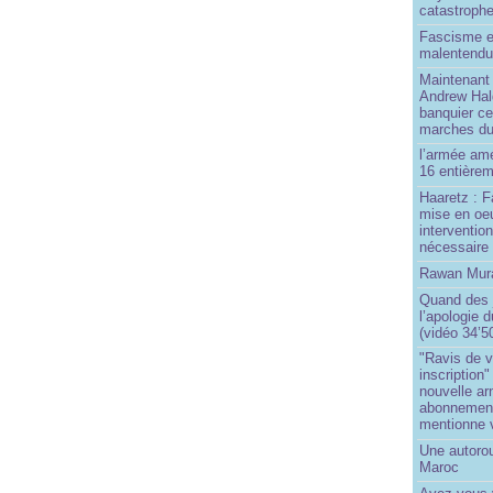
catastroph
Fascisme e
malentend
Maintenant 
Andrew Hal
banquier ce
marches du
l’armée amé
16 entièrem
Haaretz : F
mise en oeu
interventio
nécessaire
Rawan Mura
Quand des j
l’apologie 
(vidéo 34’5
"Ravis de v
inscription"
nouvelle ar
abonnement 
mentionne 
Une autoro
Maroc