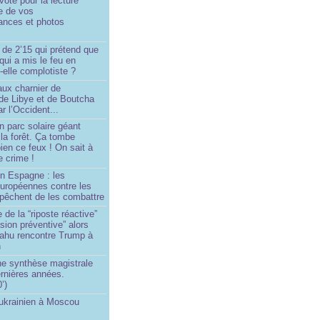
oté pour la lecture
e de vos
ances et photos
 de 2’15 qui prétend que
 qui a mis le feu en
-elle complotiste ?
aux charnier de
de Libye et de Boutcha
r l’Occident...
n parc solaire géant
la forêt. Ça tombe
ien ce feux ! On sait à
le crime !
en Espagne : les
européennes contre les
êchent de les combattre
 de la “riposte réactive”
asion préventive” alors
ahu rencontre Trump à
n
e synthèse magistrale
rnières années.
’)
 ukrainien à Moscou
)