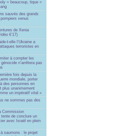
oly = beaucoup, tique =
sang
ins sauvés des grands
0 pompiers venus
ntures de Xenia
idéo 6’17)
de-t-elle l’Ukraine a
ttaques terroristes en
imiter à compter les
 génocide n’arrêtera pas
ns
remière fois depuis la
erre mondiale, porter
 à des personnes en
st plus unanimement
me un impératif vital »
us ne sommes pas des
a Commission
 tente de conclure un
cier avec Israël en plein
à saumons : le projet