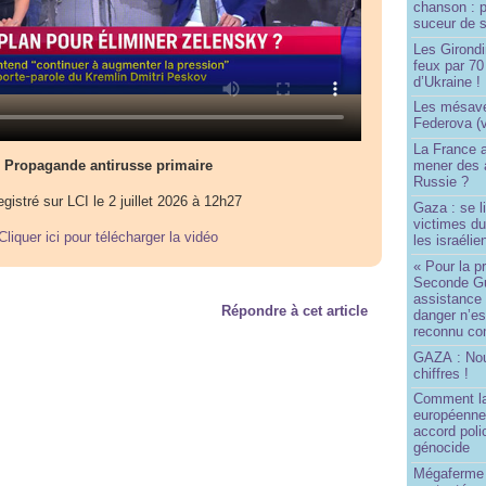
chanson : p
suceur de 
Les Girond
feux par 7
d’Ukraine !
Les mésave
Federova (v
La France ai
Propagande antirusse primaire
mener des a
Russie ?
gistré sur LCI le 2 juillet 2026 à 12h27
Gaza : se l
victimes du
Cliquer ici pour télécharger la vidéo
les israélie
« Pour la p
Seconde Gu
assistance
Répondre à cet article
danger n’e
reconnu com
GAZA : No
chiffres !
Comment l
européenne
accord poli
génocide
Mégaferme 