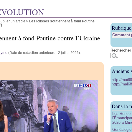
ÉVOLUTION
blier un article
>
Les Russes soutiennent à fond Poutine
7)
Rubrique
Comment pu
ennent à fond Poutine contre l’Ukraine
Rechercher 
nyme
(Date de rédaction antérieure : 2 juillet 2026).
Anciens s
http://mai6
http://mai68
Dans la 
Les Rencon
l’Émancipat
2026 à Min
Généalogie 