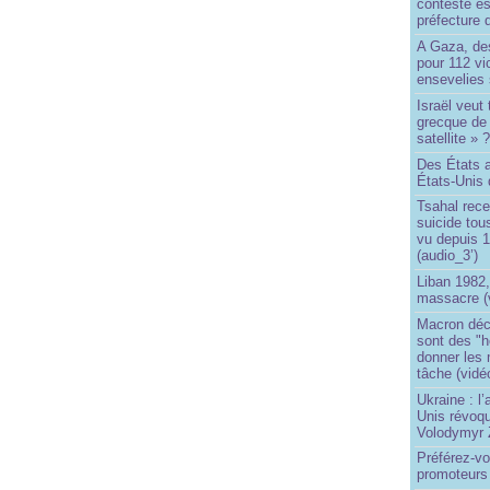
contesté es
préfecture 
A Gaza, des
pour 112 v
ensevelies
Israël veut 
grecque de
satellite » 
Des États 
États-Unis 
Tsahal rec
suicide tou
vu depuis 1
(audio_3’)
Liban 1982,
massacre (
Macron déc
sont des "h
donner les
tâche (vidé
Ukraine : l
Unis révoqu
Volodymyr 
Préférez-vo
promoteurs