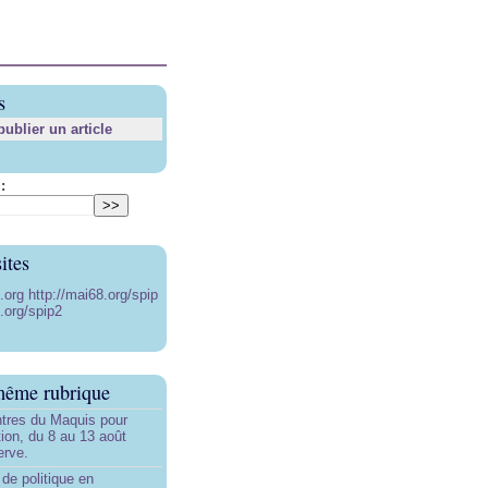
s
blier un article
:
ites
8.org
http://mai68.org/spip
.org/spip2
même rubrique
tres du Maquis pour
ion, du 8 au 13 août
erve.
de politique en