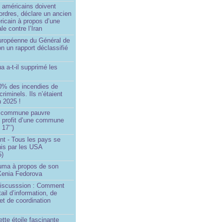
 américains doivent
 ordres, déclare un ancien
ricain à propos d’une
ale contre l’Iran
européenne du Général de
on un rapport déclassifié
a a-t-il supprimé les
0% des incendies de
criminels. Ils n’étaient
 2025 !
e commune pauvre
u profit d’une commune
 17’’)
nt - Tous les pays se
his par les USA
5)
Huma à propos de son
 Xenia Fedorova
 Discusssion : Comment
tail d’information, de
et de coordination
ette étoile fascinante