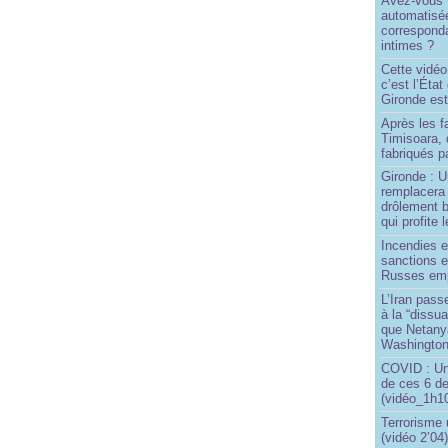
Avez-vous v
automatisé
correspond
intimes ?
Cette vidéo
c’est l’État
Gironde est
Après les f
Timisoara, 
fabriqués pa
Gironde : U
remplacera 
drôlement b
qui profite 
Incendies 
sanctions 
Russes emp
L’Iran passe
à la “dissu
que Netany
Washingto
COVID : Un
de ces 6 de
(vidéo_1h10
Terrorisme
(vidéo 2’04