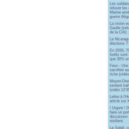
Les soldats
refuser les
Marine amé
guerre illég
La vision 
Gaulle (sel
de la CIA)
Le Nicaragu
élections ?
En 2026, 7
forêts sont 
que 30% en
Feux - Un
sacrifiée a
riche (vidéo
Moyen-Orie
sentent tra
(vidéo 13’3
Lettre à l’
article sur
! Urgent !
faire un por
discussion 
résilient.
Le Soleil, c