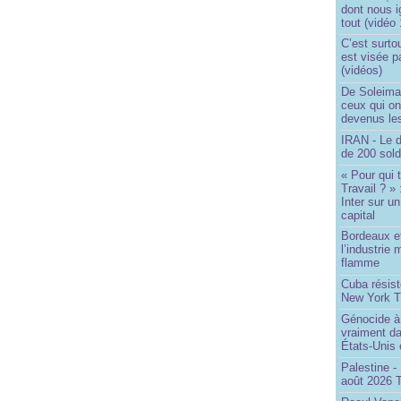
dont nous 
tout (vidéo
C’est surto
est visée p
(vidéos)
De Soleima
ceux qui o
devenus le
IRAN - Le d
de 200 sol
« Pour qui 
Travail ? »
Inter sur u
capital
Bordeaux et
l’industrie 
flamme
Cuba résiste
New York T
Génocide à 
vraiment da
États-Unis
Palestine -
août 2026 