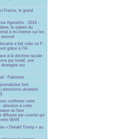
e
n France, le grand
u
sur AgoraVox : 2014 -
dane, le spleen du
ntral à mi-chemin sur les
 pouvoir
ricaine a fait voler un F-
ent grâce à l’IA
ace à la doctrine raciale
vre par Israël, une
n étrangère est
d - Palestine
ournalistes font
du terrorisme ukrainien
0)
ous confirmer votre
 : attention à cette
naque au faux
diffusée par courriel qui
votre IBAN
ute « Donald Trump » au