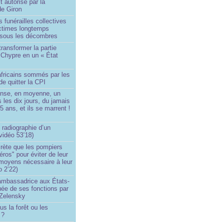
t autorisé par la
de Giron
 funérailles collectives
ictimes longtemps
 sous les décombres
transformer la partie
 Chypre en un « État
?
africains sommés par les
de quitter la CPI
ense, en moyenne, un
s les dix jours, du jamais
5 ans, et ils se marrent !
 radiographie d’un
vidéo 53’18)
rète que les pompiers
éros" pour éviter de leur
 moyens nécessaire à leur
o 2’22)
’ambassadrice aux États-
ée de ses fonctions par
Zelensky
us la forêt ou les
 ?