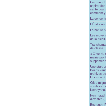
Comment Do
aspirer des
santé pour 
comment y
La concentr
L’État s’en 
La nature no
Les moyens
de la flicail
Transhuman
de classe
« C’est du 
mairie prof
supprimer d
Une start-u
Bezos veut 
archives co
lithium au
Crise migra
sombres ca
Netanyaho
Non, Israël 
d’exister »,
Beyrouth. P