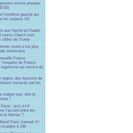
ignorons encore presque
 1h30)
ut l’extrême gauche qui
ar les espions US
ni aux Hachd al‑Chaabi :
nt vaincu Daech sont
s cibles de Trump
ernier round a tué plus
dats américains
travaille France
 : l’enquête de France
n organisme au service du
 région, des bastions de
militaire menacés par les
 malgré tout, titre le
imes !
Gaza : qu’y a-t-il
ns l’accord entre les
 et le Hamas ?
 Manif Paris Samedi 1
er
Trocadéro à 19h