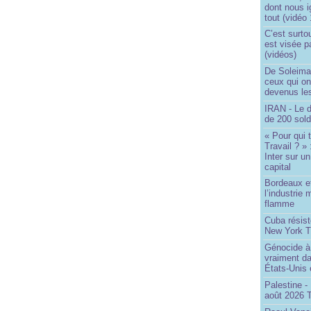
dont nous 
tout (vidéo
C’est surto
est visée p
(vidéos)
De Soleima
ceux qui o
devenus le
IRAN - Le d
de 200 sol
« Pour qui 
Travail ? »
Inter sur u
capital
Bordeaux et
l’industrie 
flamme
Cuba résiste
New York T
Génocide à 
vraiment da
États-Unis
Palestine -
août 2026 