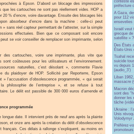
contesté es
eprochées à Epson. D’abord un blocage des impressions
préfecture 
rs que les cartouches ne sont pas réellement vides. HOP a
A Gaza, des
ter 20 % d’encre, voire davantage. Ensuite des blocages liés
pour 112 v
pon absorbeur d’encre dans la machine : celle-ci peut
ensevelies
n » sans réel capteur permettant de l’attester, sur la simple
Israël veut 
grecque de
essions effectuées. Bien que ce composant soit encore
satellite » 
er peut se voir conseiller de remplacer son imprimante, selon
Des États 
États-Unis 
r des cartouches, voire une imprimante, plus vite que
Tsahal rec
suicide tou
s sont coûteuses pour les utilisateurs et l’environnement.
vu depuis 1
ssources naturelles, c’est désolant », commente Flavie
(audio_3’)
le du plaidoyer de HOP. Sollicité par Reporterre, Epson
Liban 1982,
nt » l’accusation d’obsolescence programmée, « qui serait
massacre (
 la philosophie de l’entreprise », et se refuse à tout
Macron déc
ire. Le délit est passible de 300 000 euros d’amende et
sont des "h
donner les
tâche (vidé
scence programmée
Ukraine : l
Unis révoqu
longue date. Il intervient près de neuf ans après la plainte
Volodymyr 
pson, et onze ans après la création du délit d’obsolescence
Préférez-vo
 français. Ces délais à rallonge s’expliquent, au moins en
promoteurs