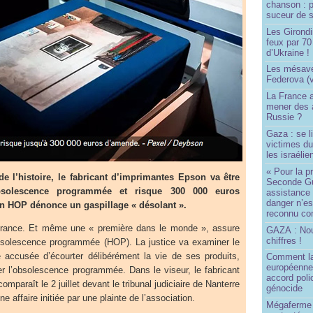
chanson : p
suceur de 
Les Girond
feux par 7
d’Ukraine !
Les mésave
Federova (v
La France ai
mener des a
Russie ?
Gaza : se l
victimes du
les israélie
« Pour la p
de l’histoire, le fabricant d’imprimantes Epson va être
Seconde Gu
bsolescence programmée et risque 300 000 euros
assistance
danger n’e
n HOP dénonce un gaspillage « désolant ».
reconnu com
France. Et même une « première dans le monde », assure
GAZA : No
chiffres !
’obsolescence programmée (HOP). La justice va examiner le
e accusée d’écourter délibérément la vie de ses produits,
Comment l
européenne
er l’obsolescence programmée. Dans le viseur, le fabricant
accord poli
mparaît le 2 juillet devant le tribunal judiciaire de Nanterre
génocide
e affaire initiée par une plainte de l’association.
Mégaferme 