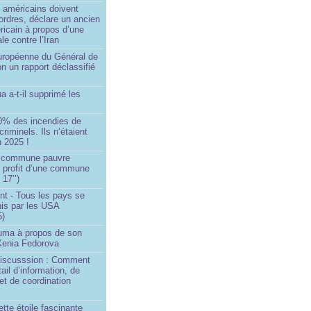
 américains doivent
 ordres, déclare un ancien
ricain à propos d’une
ale contre l’Iran
européenne du Général de
on un rapport déclassifié
a a-t-il supprimé les
0% des incendies de
criminels. Ils n’étaient
 2025 !
e commune pauvre
u profit d’une commune
 17’’)
nt - Tous les pays se
his par les USA
5)
Huma à propos de son
 Xenia Fedorova
 Discusssion : Comment
tail d’information, de
et de coordination
ette étoile fascinante