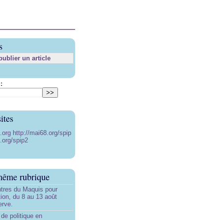
s
blier un article
:
ites
8.org
http://mai68.org/spip
.org/spip2
même rubrique
tres du Maquis pour
ion, du 8 au 13 août
erve.
de politique en