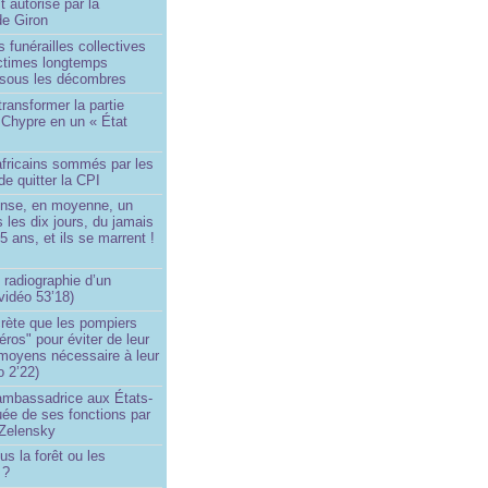
t autorisé par la
de Giron
 funérailles collectives
ictimes longtemps
 sous les décombres
transformer la partie
 Chypre en un « État
?
africains sommés par les
de quitter la CPI
ense, en moyenne, un
s les dix jours, du jamais
5 ans, et ils se marrent !
 radiographie d’un
vidéo 53’18)
rète que les pompiers
éros" pour éviter de leur
 moyens nécessaire à leur
o 2’22)
’ambassadrice aux États-
ée de ses fonctions par
Zelensky
us la forêt ou les
 ?