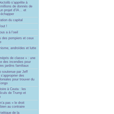
ctolib s’apprête à
 millions de donnés de
un projet d’IA… et
 échapper
ation du capital
fout !
us a à l’oeil
 des pompiers et ceux
le
isme, androïdes et lutte
mépris de classe » : une
ite des incendies pour
es jardins familiaux
p soutenue par Jeff
s’approprier des
loniales pour trouver du
 Congo
toire à Ceuta : les
lculs de Trump et
u
n’a pas « le droit
 bien au contraire
oétique de la