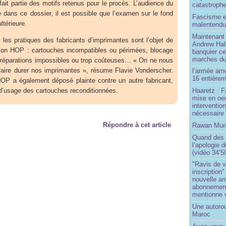
fait partie des motifs retenus pour le procès. L’audience du
catastroph
re dans ce dossier, il est possible que l’examen sur le fond
Fascisme e
ltérieure.
malentend
Maintenant 
les pratiques des fabricants d’imprimantes sont l’objet de
Andrew Hal
selon HOP : cartouches incompatibles ou périmées, blocage
banquier ce
marches du
 réparations impossibles ou trop coûteuses… « On ne nous
faire durer nos imprimantes », résume Flavie Vonderscher.
l’armée amé
16 entièrem
HOP a également déposé plainte contre un autre fabricant,
 d’usage des cartouches reconditionnées.
Haaretz : F
mise en oeu
interventio
nécessaire
Répondre à cet article
Rawan Mura
Quand des j
l’apologie 
(vidéo 34’5
"Ravis de v
inscription"
nouvelle ar
abonnement 
mentionne 
Une autoro
Maroc