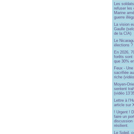
Les soldats
refuser les
Marine amé
guerre illég
La vision 
Gaulle (sel
de la CIA)
Le Nicaragu
élections ?
En 2026, 7
forêts sont 
que 30% en
Feux - Un
sacrifiée a
riche (vidéo
Moyen-Orie
sentent tra
(vidéo 13’3
Lettre à l’
article sur
! Urgent !
faire un por
discussion 
résilient.
Le Soleil, c