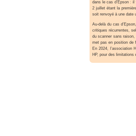
dans le cas d’Epson : il 
2 juillet étant la premiè
soit renvoyé à une date u
Au-delà du cas d’Epson, 
critiques récurrentes, 
du scanner sans raison,
met pas en position de 
En 2024, l’association 
HP, pour des limitations