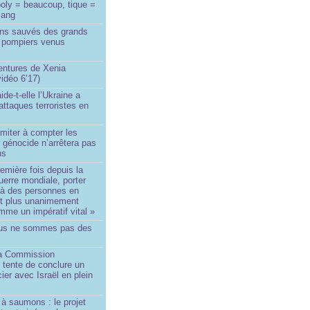
oly = beaucoup, tique =
sang
ins sauvés des grands
0 pompiers venus
ntures de Xenia
idéo 6’17)
de-t-elle l’Ukraine a
ttaques terroristes en
imiter à compter les
 génocide n’arrêtera pas
ns
remière fois depuis la
erre mondiale, porter
 à des personnes en
st plus unanimement
me un impératif vital »
us ne sommes pas des
a Commission
 tente de conclure un
cier avec Israël en plein
à saumons : le projet