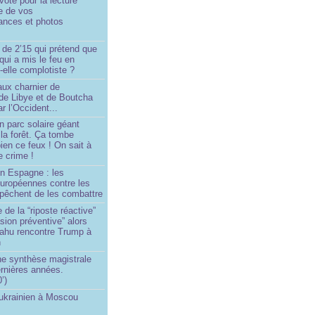
oté pour la lecture
e de vos
ances et photos
 de 2’15 qui prétend que
 qui a mis le feu en
-elle complotiste ?
aux charnier de
de Libye et de Boutcha
r l’Occident...
n parc solaire géant
la forêt. Ça tombe
ien ce feux ! On sait à
le crime !
en Espagne : les
européennes contre les
êchent de les combattre
 de la “riposte réactive”
asion préventive” alors
ahu rencontre Trump à
n
e synthèse magistrale
rnières années.
’)
 ukrainien à Moscou
)