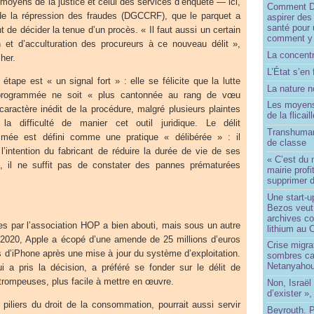
 moyens de la justice et celui des services d’enquête — ici,
Comment Do
on de la répression des fraudes (DGCCRF), que le parquet a
aspirer des
santé pour 
 de décider la tenue d’un procès. « Il faut aussi un certain
comment y
n et d’acculturation des procureurs à ce nouveau délit »,
La concentr
her.
L’État s’en 
 étape est « un signal fort » : elle se félicite que la lutte
La nature no
 programmée ne soit « plus cantonnée au rang de vœu
Les moyens
aractère inédit de la procédure, malgré plusieurs plaintes
de la flicail
 la difficulté de manier cet outil juridique. Le délit
Transhuman
mmée est défini comme une pratique « délibérée » : il
de classe
l’intention du fabricant de réduire la durée de vie de ses
« C’est du 
t, il ne suffit pas de constater des pannes prématurées
mairie prof
supprimer d
Une start-u
Bezos veut 
archives co
s par l’association HOP a bien abouti, mais sous un autre
lithium au
 2020, Apple a écopé d’une amende de 25 millions d’euros
Crise migra
 d’iPhone après une mise à jour du système d’exploitation.
sombres ca
Netanyaho
ui a pris la décision, a préféré se fonder sur le délit de
trompeuses, plus facile à mettre en œuvre.
Non, Israël 
d’exister »,
 piliers du droit de la consommation, pourrait aussi servir
Beyrouth. P