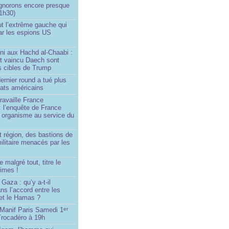
ignorons encore presque
 1h30)
ut l’extrême gauche qui
ar les espions US
ni aux Hachd al‑Chaabi :
nt vaincu Daech sont
s cibles de Trump
ernier round a tué plus
dats américains
travaille France
 : l’enquête de France
n organisme au service du
 région, des bastions de
militaire menacés par les
 malgré tout, titre le
imes !
Gaza : qu’y a-t-il
ns l’accord entre les
 et le Hamas ?
 Manif Paris Samedi 1
er
Trocadéro à 19h