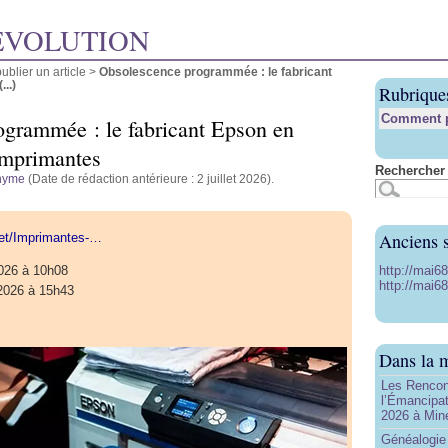
ÉVOLUTION
blier un article
>
Obsolescence programmée : le fabricant
..)
Rubrique
Comment pu
grammée : le fabricant Epson en
imprimantes
Rechercher 
nyme
(Date de rédaction antérieure : 2 juillet 2026).
Anciens s
.net/Imprimantes-…
http://mai6
 2026 à 10h08
http://mai68
t 2026 à 15h43
Dans la 
Les Rencon
l’Émancipat
2026 à Min
Généalogie 