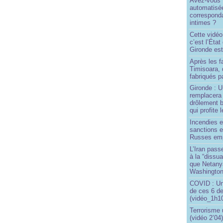
Avez-vous v
automatisé
correspond
intimes ?
Cette vidéo
c’est l’État
Gironde est
Après les f
Timisoara, 
fabriqués pa
Gironde : U
remplacera 
drôlement b
qui profite 
Incendies 
sanctions 
Russes emp
L’Iran passe
à la “dissu
que Netany
Washingto
COVID : Un
de ces 6 de
(vidéo_1h10
Terrorisme
(vidéo 2’04