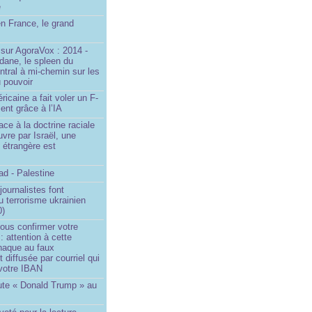
e
n France, le grand
u
sur AgoraVox : 2014 -
dane, le spleen du
ntral à mi-chemin sur les
 pouvoir
ricaine a fait voler un F-
ent grâce à l’IA
ace à la doctrine raciale
vre par Israël, une
n étrangère est
d - Palestine
ournalistes font
du terrorisme ukrainien
0)
ous confirmer votre
 : attention à cette
naque au faux
diffusée par courriel qui
votre IBAN
ute « Donald Trump » au