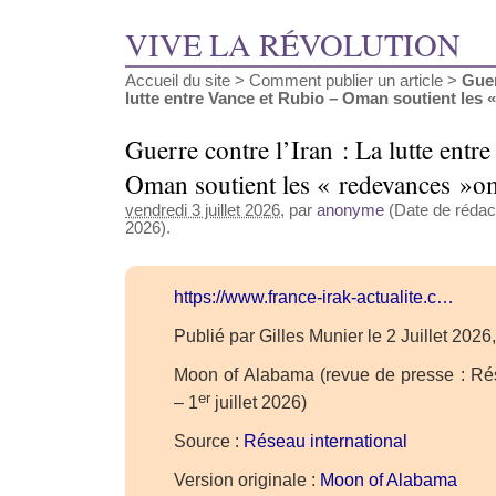
VIVE LA RÉVOLUTION
Accueil du site
>
Comment publier un article
>
Guer
lutte entre Vance et Rubio – Oman soutient les « (
Guerre contre l’Iran : La lutte entr
Oman soutient les « redevances »o
vendredi 3 juillet 2026
, par
anonyme
(Date de rédacti
2026).
https://www.france-irak-actualite.c…
Publié par Gilles Munier le 2 Juillet 202
Moon of Alabama (revue de presse : Rés
er
– 1
juillet 2026)
Source :
Réseau international
Version originale :
Moon of Alabama