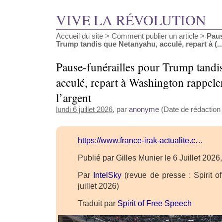
VIVE LA RÉVOLUTION
Accueil du site
>
Comment publier un article
>
Paus
Trump tandis que Netanyahu, acculé, repart à (..
Pause-funérailles pour Trump tandi
acculé, repart à Washington rappele
l’argent
lundi 6 juillet 2026
, par
anonyme
(Date de rédaction a
https://www.france-irak-actualite.c…
Publié par Gilles Munier le 6 Juillet 202
Par
IntelSky
(revue de presse : Spirit o
juillet 2026)
Traduit par
Spirit of Free Speech