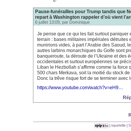
Pause-funérailles pour Trump tandis que N
repart à Washington rappeler d’où vient l’a
6 juillet 13:09, par
Dominique
Je pense que ce qui les fait surtout paniquer es
terrain : bases militaires impériales détruites 
munirions vides, à part l’Arabie des Saoud, 
autres larbins monarchiques du Golfe sont pr
banqueroute, la déroute de l’Ukraine et des
occidentales et surtout européennes se préci
Liban le Hezbollah s’affirme comme la force q
500 chars Merkava, soit la moitié du stock de 
Donc la trêve risque fort de se terminer avec 
https://www.youtube.com/watch?v=eH9…
Rép
R
|
squelette
|
S