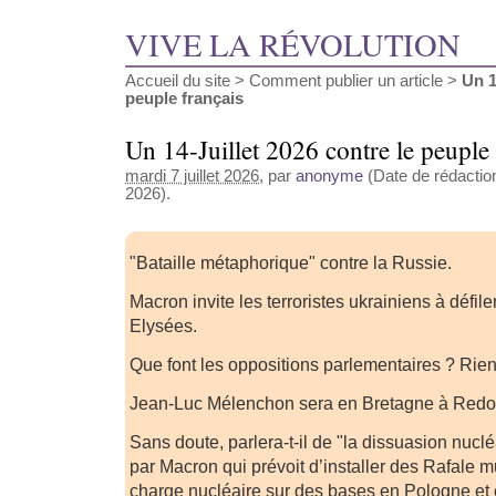
VIVE LA RÉVOLUTION
Accueil du site
>
Comment publier un article
>
Un 1
peuple français
Un 14-Juillet 2026 contre le peuple 
mardi 7 juillet 2026
, par
anonyme
(Date de rédaction 
2026).
"Bataille métaphorique" contre la Russie.
Macron invite les terroristes ukrainiens à défil
Elysées.
Que font les oppositions parlementaires ? Rien
Jean-Luc Mélenchon sera en Bretagne à Redon
Sans doute, parlera-t-il de "la dissuasion nuc
par Macron qui prévoit d’installer des Rafale 
charge nucléaire sur des bases en Pologne et