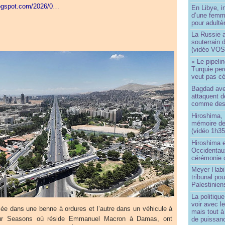
logspot.com/2026/0…
En Libye, i
d’une femm
pour adultè
La Russie a
souterrain 
(vidéo VOS
« Le pipelin
Turquie pe
veut pas cé
Bagdad aver
attaquent de
comme des 
Hiroshima, 
mémoire d
(vidéo 1h35
Hiroshima e
Occidentau
cérémonie 
Meyer Habi
tribunal po
Palestinien
La politiqu
voir avec 
ée dans une benne à ordures et l’autre dans un véhicule à
mais tout à
Four Seasons où réside Emmanuel Macron à Damas, ont
de puissanc