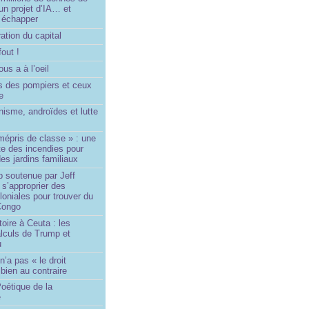
un projet d’IA… et
 échapper
ation du capital
fout !
us a à l’oeil
 des pompiers et ceux
le
isme, androïdes et lutte
mépris de classe » : une
ite des incendies pour
es jardins familiaux
p soutenue par Jeff
s’approprier des
loniales pour trouver du
 Congo
toire à Ceuta : les
lculs de Trump et
u
n’a pas « le droit
 bien au contraire
oétique de la
e