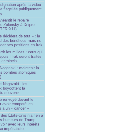
ndignation après la vidéo
e flagellée publiquement
re
néantit le repaire
de Zelensky à Dnipro
TFR 9’11)
e décidera de tout » : la
rd des bénéfices mais ne
der ses positions en Irak
tit les milices : ceux qui
puis l’Irak seront traités
criminels
Nagasaki : maintenir la
es bombes atomiques
)
t Nagazaki - les
x boycottent la
du souvenir
b renvoyé devant le
ur avoir comparé les
s à un « cancer »
e des États-Unis n’a rien à
les humeurs de Trump,
 voir avec leurs intérêts
e impérialiste.