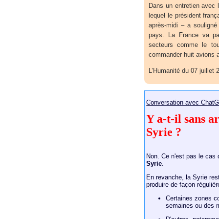
Dans un entretien avec 
lequel le président fra
après-midi – a souligné
pays. La France va part
secteurs comme le touri
commander huit avions au
L’Humanité du 07 juillet 
Conversation avec ChatG
Y a-t-il sans 
Syrie ?
Non. Ce n'est pas le cas
Syrie
.
En revanche, la Syrie re
produire de façon régulièr
Certaines zones c
semaines ou des 