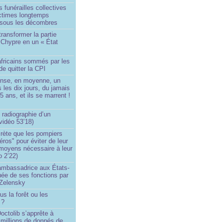
 funérailles collectives
ictimes longtemps
 sous les décombres
transformer la partie
 Chypre en un « État
?
africains sommés par les
de quitter la CPI
ense, en moyenne, un
s les dix jours, du jamais
5 ans, et ils se marrent !
 radiographie d’un
vidéo 53’18)
rète que les pompiers
éros" pour éviter de leur
 moyens nécessaire à leur
o 2’22)
’ambassadrice aux États-
ée de ses fonctions par
Zelensky
us la forêt ou les
 ?
ctolib s’apprête à
 millions de donnés de