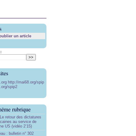
s
blier un article
:
ites
8.org
http://mai68.org/spip
.org/spip2
même rubrique
Le retour des dictatures
icaines au service de
sme US (vidéo 2’15)
au : bulletin n° 302