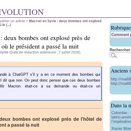
ÉVOLUTION
blier un article
>
Macron en Syrie : deux bombes ont explosé
le (...)
Rubrique
Comment pu
: deux bombes ont explosé près de
où le président a passé la nuit
Rechercher 
nyme
(Date de rédaction antérieure : 7 juillet 2026).
Anciens s
ndé à ChatGPT s’il y a en ce moment des bombes qui
http://mai6
. Il dit que non. On peut donc penser que ces deux bombes
http://mai68
illir Macron. était-ce à sa demande ou était-ce un
Dans la 
Colombie - 
latino-amér
 deux bombes ont explosé près de l’hôtel de
l’impériali
nt a passé la nuit
Xavier More