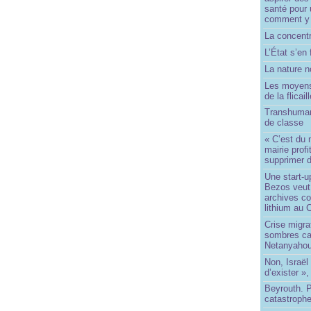
santé pour 
comment y
La concentr
L’État s’en 
La nature no
Les moyens
de la flicail
Transhuman
de classe
« C’est du 
mairie prof
supprimer d
Une start-u
Bezos veut 
archives co
lithium au
Crise migra
sombres ca
Netanyaho
Non, Israël 
d’exister »,
Beyrouth. P
catastroph