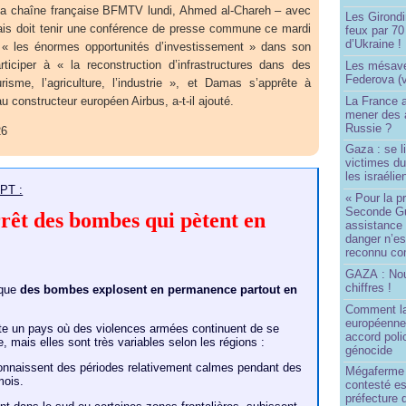
la chaîne française BFMTV lundi, Ahmed al-Chareh – avec
Les Girond
nçais doit tenir une conférence de presse commune ce mardi
feux par 7
d’Ukraine !
 « les énormes opportunités d’investissement » dans son
iciper à « la reconstruction d’infrastructures dans des
Les mésave
Federova (v
sme, l’agriculture, l’industrie », et Damas s’apprête à
La France ai
 constructeur européen Airbus, a-t-il ajouté.
mener des a
Russie ?
26
Gaza : se l
victimes du
les israélie
PT :
« Pour la p
Seconde Gu
arrêt des bombes qui pètent en
assistance
danger n’e
reconnu com
GAZA : No
chiffres !
 que
des bombes explosent en permanence partout en
Comment l
européenne
ste un pays où des violences armées continuent de se
accord poli
e, mais elles sont très variables selon les régions :
génocide
onnaissent des périodes relativement calmes pendant des
Mégaferme 
mois.
contesté es
préfecture 