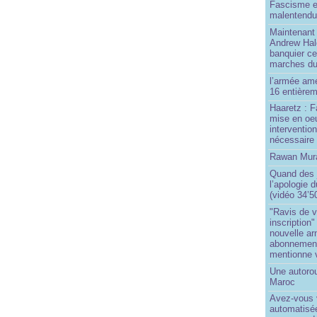
Fascisme e
malentend
Maintenant 
Andrew Hal
banquier ce
marches du
l’armée amé
16 entièrem
Haaretz : F
mise en oeu
interventio
nécessaire
Rawan Mura
Quand des j
l’apologie 
(vidéo 34’5
"Ravis de v
inscription"
nouvelle ar
abonnement 
mentionne 
Une autoro
Maroc
Avez-vous v
automatisé