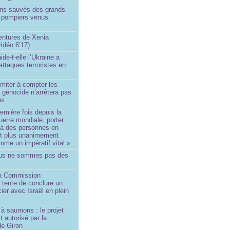
ins sauvés des grands
0 pompiers venus
ntures de Xenia
idéo 6’17)
de-t-elle l’Ukraine a
ttaques terroristes en
imiter à compter les
 génocide n’arrêtera pas
ns
remière fois depuis la
erre mondiale, porter
 à des personnes en
st plus unanimement
me un impératif vital »
us ne sommes pas des
a Commission
 tente de conclure un
cier avec Israël en plein
à saumons : le projet
t autorisé par la
de Giron