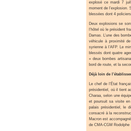
explosé ce mardi 7 juil
moment de l’explosion. Se
blessées dont 4 policiers
Deux explosions se sont 
l’hôtel où le président 
Damas. L’une des bombes
véhicule à proximité de
syrienne à l’AFP. Le mini
blessés dont quatre age
« deux bombes artisanale
bord de route, et la sec
Déjà loin de l’établiss
Le chef de l’État françai
présidentiel, où il tient
Charaa, selon une équipe
et poursuit sa visite en
palais présidentiel, le 
consacré à la reconstruc
Macron est accompagné d
de CMA-CGM Rodolphe Sa