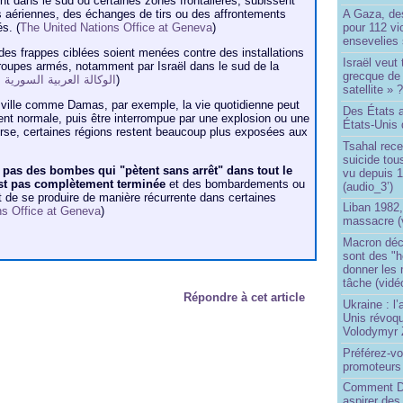
t dans le sud ou certaines zones frontalières, subissent
 aériennes, des échanges de tirs ou des affrontements
A Gaza, des
s. (
The United Nations Office at Geneva
)
pour 112 v
ensevelies
e des frappes ciblées soient menées contre des installations
Israël veut 
groupes armés, notamment par Israël dans le sud de la
grecque de
الوكالة العربية السورية لل
)
satellite » 
e ville comme Damas, par exemple, la vie quotidienne peut
Des États 
ent normale, puis être interrompue par une explosion ou une
États-Unis 
verse, certaines régions restent beaucoup plus exposées aux
Tsahal rec
suicide tou
a pas des bombes qui "pètent sans arrêt" dans tout le
vu depuis 1
est pas complètement terminée
et des bombardements ou
(audio_3’)
 de se produire de manière récurrente dans certaines
Liban 1982,
ns Office at Geneva
)
massacre (
Macron déc
sont des "h
donner les
tâche (vidé
Répondre à cet article
Ukraine : l
Unis révoqu
Volodymyr 
Préférez-vo
promoteurs
Comment Do
aspirer des