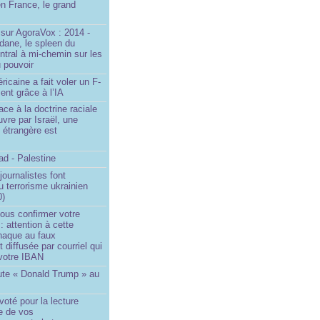
n France, le grand
u
sur AgoraVox : 2014 -
dane, le spleen du
ntral à mi-chemin sur les
 pouvoir
ricaine a fait voler un F-
ent grâce à l’IA
ace à la doctrine raciale
vre par Israël, une
n étrangère est
d - Palestine
ournalistes font
du terrorisme ukrainien
0)
ous confirmer votre
 : attention à cette
naque au faux
diffusée par courriel qui
votre IBAN
ute « Donald Trump » au
oté pour la lecture
e de vos