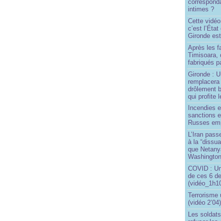
correspond
intimes ?
Cette vidéo
c’est l’État
Gironde est
Après les f
Timisoara, 
fabriqués pa
Gironde : U
remplacera 
drôlement b
qui profite 
Incendies 
sanctions 
Russes emp
L’Iran passe
à la “dissu
que Netany
Washingto
COVID : Un
de ces 6 de
(vidéo_1h10
Terrorisme
(vidéo 2’04
Les soldats