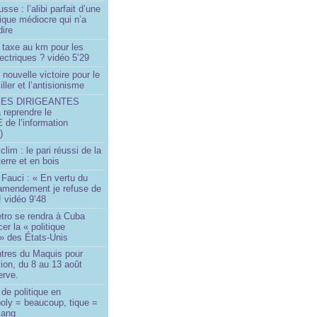
sse : l’alibi parfait d’une
tique médiocre qui n’a
dire
 taxe au km pour les
ectriques ? vidéo 5’29
 nouvelle victoire pour le
ller et l’antisionisme
SES DIRIGEANTES
 reprendre le
e l’information
)
lim : le pari réussi de la
erre et en bois
Fauci : « En vertu du
amendement je refuse de
! vidéo 9’48
tro se rendra à Cuba
er la « politique
» des États-Unis
tres du Maquis pour
ion, du 8 au 13 août
erve.
de politique en
oly = beaucoup, tique =
sang