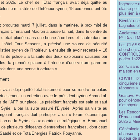
let 2026. Le chef de l’État français avait déjà quitté au
Ingérence ru
lon le ministère de l’Intérieur syrien, 18 personnes ont été
classe poli
plus rien à 
.
Bientôt une
produites mardi 7 juillet, dans la matinée, à proximité de
bagnoles él
français Emmanuel Macron a passé la nuit, dans le centre de
Angleterre :
P
. David Mi
 était placée dans une benne à ordures et l’autre dans un
r
 l’hôtel Four Seasons, a précisé une source de sécurité
Les CLAS
cherchent à
stère syrien de l’Intérieur a ensuite dit avoir recensé « 18
CONTRÔLE d
nts de police » à la suite des deux explosions causées par
(vidéo 1h22
s, la première placée à l’intérieur d’une voiture garée en
22 °C sans c
onde dans une benne à ordures ».
maison en t
COVID - D
r
ement
cinquième 
répondre » 
s avait déjà quitté l’établissement pour se rendre au palais
Gustavo Pe
 actuellement un entretien avec le président syrien Ahmed al-
pour dénonc
 de l’AFP sur place. Le président français est sain et sauf
d’asphyxie 
 Syrie, a par la suite assuré l’Élysée. Après sa visite au
Les Rencon
dirigeant français doit participer à un « forum économique
l’Émancipat
tion de la Syrie et aux corridors stratégiques ». Emmanuel
2026 à Min
e plusieurs dirigeants d’entreprises françaises, dont ceux
Généalogie 
adé et de TotalEnergies Patrick Pouyanné.
chanson : p
suceur de 