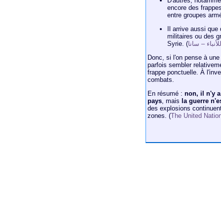
D'autres, notammen
encore des frappes
entre groupes armé
Il arrive aussi qu
militaires ou des 
Syrie. (
أنباء – سانا
Donc, si l'on pense à un
parfois sembler relativem
frappe ponctuelle. À l'in
combats.
En résumé :
non, il n'y 
pays
, mais
la guerre n'
des explosions continuent
zones. (
The United Natio