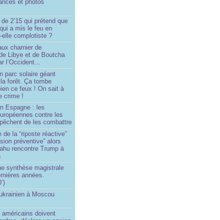
ances et photos
 de 2’15 qui prétend que
 qui a mis le feu en
-elle complotiste ?
aux charnier de
de Libye et de Boutcha
r l’Occident...
n parc solaire géant
la forêt. Ça tombe
ien ce feux ! On sait à
le crime !
en Espagne : les
européennes contre les
êchent de les combattre
 de la “riposte réactive”
asion préventive” alors
ahu rencontre Trump à
n
e synthèse magistrale
rnières années.
’)
 ukrainien à Moscou
)
 américains doivent