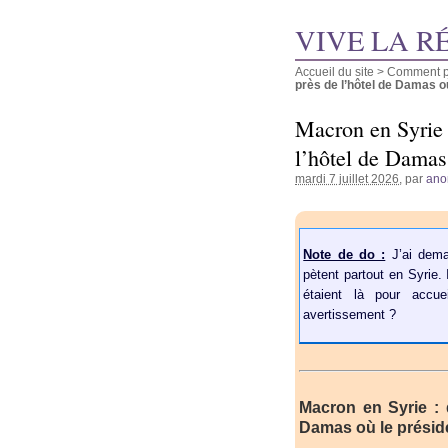
VIVE LA R
Accueil du site
>
Comment pu
près de l’hôtel de Damas où 
Macron en Syrie 
l’hôtel de Damas 
mardi 7 juillet 2026
, par
ano
Note de do :
J’ai dema
pètent partout en Syrie
étaient là pour accue
avertissement ?
Macron en Syrie :
Damas où le préside