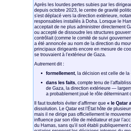
Après les lourdes pertes subies par les dirig
depuis octobre 2023, le centre de gravité pol
s'est déplacé vers la direction extérieure, not
responsables installés à Doha. Lorsque le Ha
acceptait de ne plus administrer directement Ga
ou accepté de dissoudre les structures gouver
contrôlait (comme le comité de suivi gouvernem
a été annoncée au nom de la direction du mou
principaux dirigeants encore en mesure de coo
se trouvaient à l'extérieur de Gaza.
Autrement dit :
formellement
, la décision est celle de l
dans les faits
, compte tenu de l'affaiblis
de Gaza, la direction extérieure — larg
a probablement joué le rôle déterminant 
Il faut toutefois éviter d'affirmer que
« le Qatar
dissolution. Le Qatar est l'État hôte de plusie
mais il ne dirige pas officiellement le mouveme
influence par son rôle de médiateur et par l'ac
du Hamas, sans qu'il soit établi publiquement q
qataries prennent les décisions internes du m