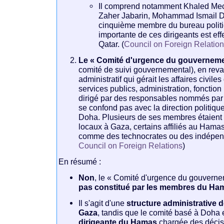
Il comprend notamment Khaled Mech
Zaher Jabarin, Mohammad Ismail Da
cinquième membre du bureau politi
importante de ces dirigeants est eff
Qatar. (
Council on Foreign Relatio
Le « Comité d'urgence du gouverneme
comité de suivi gouvernemental), en rev
administratif qui gérait les affaires civil
services publics, administration, fonction p
dirigé par des responsables nommés par 
se confond pas avec la direction politiq
Doha. Plusieurs de ses membres étaient 
locaux à Gaza, certains affiliés au Hamas
comme des technocrates ou des indépend
Council on Foreign Relations
)
En résumé :
Non
, le « Comité d'urgence du gouvern
pas constitué par les membres du Ha
Il s'agit d'une
structure administrative
Gaza
, tandis que le comité basé à Doha
dirigeante du Hamas
chargée des décis