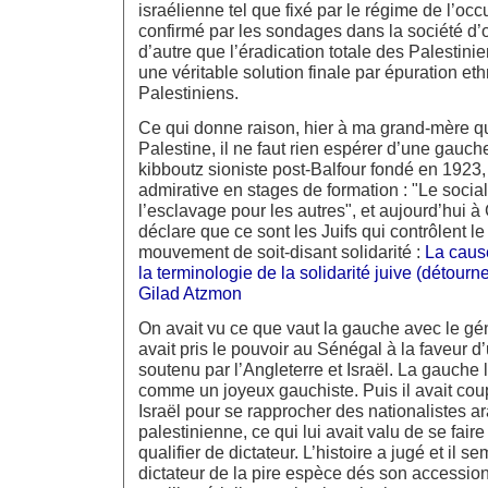
israélienne tel que fixé par le régime de l’oc
confirmé par les sondages dans la société d’o
d’autre que l’éradication totale des Palestinie
une véritable solution finale par épuration et
Palestiniens.
Ce qui donne raison, hier à ma grand-mère qu
Palestine, il ne faut rien espérer d’une gauch
kibboutz sioniste post-Balfour fondé en 1923, 
admirative en stages de formation : "Le socia
l’esclavage pour les autres", et aujourd’hui à
déclare que ce sont les Juifs qui contrôlent le 
mouvement de soit-disant solidarité :
La caus
la terminologie de la solidarité juive (détour
Gilad Atzmon
On avait vu ce que vaut la gauche avec le gén
avait pris le pouvoir au Sénégal à la faveur d
soutenu par l’Angleterre et Israël. La gauche l
comme un joyeux gauchiste. Puis il avait cou
Israël pour se rapprocher des nationalistes a
palestinienne, ce qui lui avait valu de se fai
qualifier de dictateur. L’histoire a jugé et il se
dictateur de la pire espèce dés son accessio