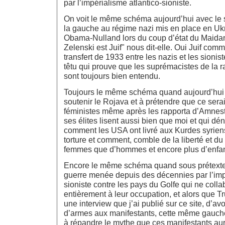
par l’impérialisme atlantico-sioniste.
On voit le même schéma aujourd’hui avec le s
la gauche au régime nazi mis en place en Ukr
Obama-Nulland lors du coup d’état du Maidan
Zelenski est Juif" nous dit-elle. Oui Juif co
transfert de 1933 entre les nazis et les sionist
têtu qui prouve que les suprémacistes de la ra
sont toujours bien entendu.
Toujours le même schéma quand aujourd’hui 
soutenir le Rojava et à prétendre que ce serait
féministes même après les rapporta d’Amnest
ses élites lisent aussi bien que moi et qui dén
comment les USA ont livré aux Kurdes syrie
torture et comment, comble de la liberté et d
femmes que d’hommes et encore plus d’enfan
Encore le même schéma quand sous prétexte 
guerre menée depuis des décennies par l’impé
sioniste contre les pays du Golfe qui ne coll
entièrement à leur occupation, et alors que T
une interview que j’ai publié sur ce site, d’av
d’armes aux manifestants, cette même gauch
à répandre le mythe que ces manifestants aura