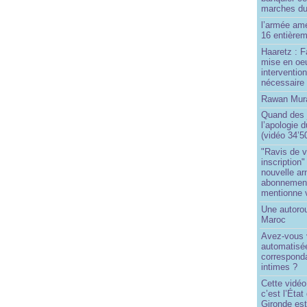
marches du
l’armée amé
16 entièrem
Haaretz : F
mise en oeu
interventio
nécessaire
Rawan Mura
Quand des j
l’apologie 
(vidéo 34’5
"Ravis de v
inscription"
nouvelle ar
abonnement 
mentionne 
Une autoro
Maroc
Avez-vous v
automatisé
correspond
intimes ?
Cette vidéo
c’est l’État
Gironde est