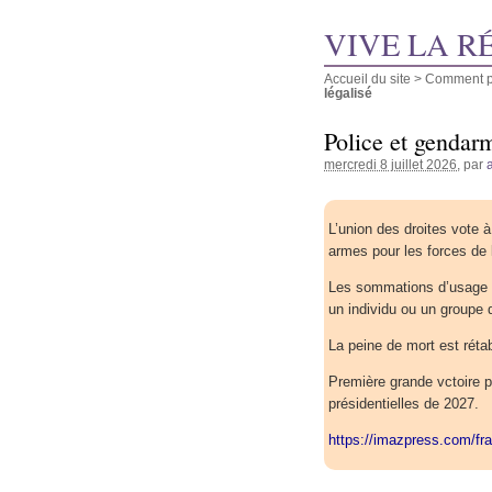
VIVE LA R
Accueil du site
>
Comment pu
légalisé
Police et gendarme
mercredi 8 juillet 2026
, par
L’union des droites vote 
armes pour les forces de l
Les sommations d’usage n
un individu ou un groupe d
La peine de mort est rétabl
Première grande vctoire p
présidentielles de 2027.
https://imazpress.com/f