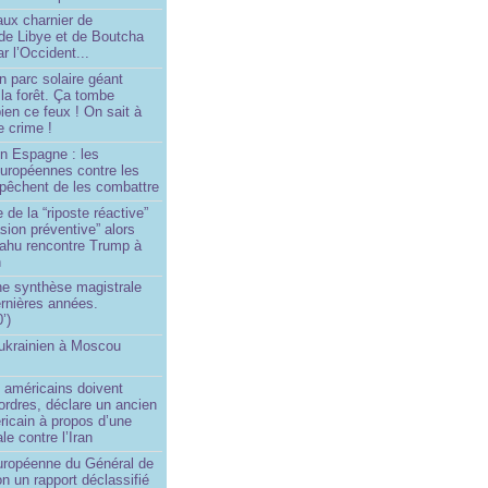
aux charnier de
de Libye et de Boutcha
r l’Occident...
n parc solaire géant
la forêt. Ça tombe
ien ce feux ! On sait à
le crime !
en Espagne : les
européennes contre les
êchent de les combattre
 de la “riposte réactive”
asion préventive” alors
ahu rencontre Trump à
n
e synthèse magistrale
rnières années.
’)
 ukrainien à Moscou
)
 américains doivent
 ordres, déclare un ancien
ricain à propos d’une
ale contre l’Iran
européenne du Général de
on un rapport déclassifié