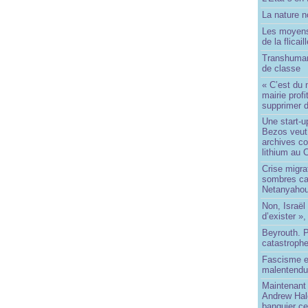
La nature no
Les moyens
de la flicail
Transhuman
de classe
« C’est du 
mairie prof
supprimer d
Une start-u
Bezos veut 
archives co
lithium au
Crise migra
sombres ca
Netanyaho
Non, Israël 
d’exister »,
Beyrouth. P
catastroph
Fascisme e
malentend
Maintenant 
Andrew Hal
banquier ce