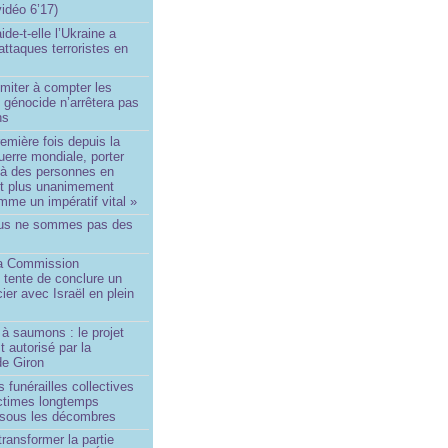
idéo 6’17)
de-t-elle l’Ukraine a
ttaques terroristes en
imiter à compter les
 génocide n’arrêtera pas
ns
remière fois depuis la
erre mondiale, porter
 à des personnes en
st plus unanimement
me un impératif vital »
us ne sommes pas des
a Commission
 tente de conclure un
cier avec Israël en plein
à saumons : le projet
t autorisé par la
de Giron
 funérailles collectives
ictimes longtemps
 sous les décombres
transformer la partie