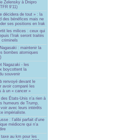
de Zelensky à Dnipro
TFR 9’11)
e décidera de tout » : la
rd des bénéfices mais ne
der ses positions en Irak
tit les milices : ceux qui
puis l’Irak seront traités
criminels
Nagasaki : maintenir la
es bombes atomiques
)
t Nagazaki - les
x boycottent la
du souvenir
b renvoyé devant le
ur avoir comparé les
s à un « cancer »
e des États-Unis n’a rien à
les humeurs de Trump,
 voir avec leurs intérêts
e impérialiste.
sse : l’alibi parfait d’une
tique médiocre qui n’a
dire
 taxe au km pour les