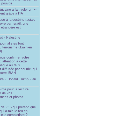
 pouvoir
ricaine a fait voler un F-
ent grâce à l’IA
ace à la doctrine raciale
vre par Israël, une
n étrangère est
d - Palestine
ournalistes font
du terrorisme ukrainien
0)
ous confirmer votre
 : attention à cette
naque au faux
diffusée par courriel qui
votre IBAN
ute « Donald Trump » au
oté pour la lecture
e de vos
ances et photos
 de 2’15 qui prétend que
 qui a mis le feu en
-elle complotiste ?