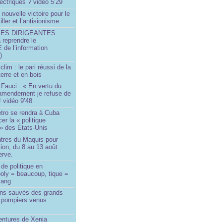
ectriques ? vidéo 5’29
 nouvelle victoire pour le
ller et l’antisionisme
SES DIRIGEANTES
 reprendre le
e l’information
)
lim : le pari réussi de la
erre et en bois
Fauci : « En vertu du
amendement je refuse de
! vidéo 9’48
tro se rendra à Cuba
er la « politique
» des États-Unis
tres du Maquis pour
ion, du 8 au 13 août
erve.
de politique en
oly = beaucoup, tique =
sang
ins sauvés des grands
0 pompiers venus
ntures de Xenia