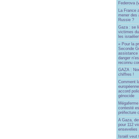
Federova (v
La France ai
mener des a
Russie ?
Gaza : se l
victimes du
les israélie
« Pour la p
Seconde Gu
assistance
danger n’e
reconnu com
GAZA : No
chiffres !
Comment l
européenne
accord poli
génocide
Mégaferme 
contesté es
préfecture 
A Gaza, des
pour 112 v
ensevelies
Israël veut 