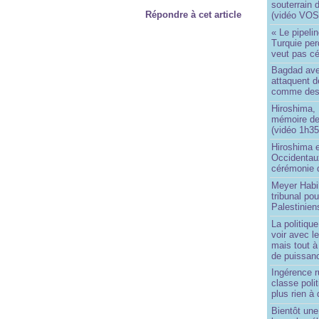
souterrain 
Répondre à cet article
(vidéo VOS
« Le pipelin
Turquie pe
veut pas cé
Bagdad aver
attaquent de
comme des 
Hiroshima, 
mémoire d
(vidéo 1h35
Hiroshima e
Occidentau
cérémonie 
Meyer Habi
tribunal po
Palestinien
La politiqu
voir avec 
mais tout à
de puissanc
Ingérence ru
classe poli
plus rien à 
Bientôt une