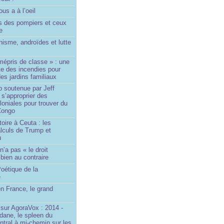
us a à l’oeil
 des pompiers et ceux
le
isme, androïdes et lutte
mépris de classe » : une
ite des incendies pour
es jardins familiaux
p soutenue par Jeff
s’approprier des
loniales pour trouver du
 Congo
toire à Ceuta : les
lculs de Trump et
u
n’a pas « le droit
 bien au contraire
oétique de la
e
n France, le grand
u
sur AgoraVox : 2014 -
dane, le spleen du
ntral à mi-chemin sur les