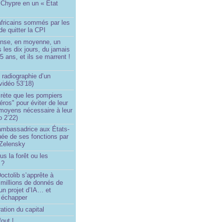
 Chypre en un « État
?
africains sommés par les
de quitter la CPI
ense, en moyenne, un
s les dix jours, du jamais
5 ans, et ils se marrent !
 radiographie d’un
vidéo 53’18)
rète que les pompiers
éros" pour éviter de leur
 moyens nécessaire à leur
o 2’22)
’ambassadrice aux États-
ée de ses fonctions par
Zelensky
us la forêt ou les
 ?
ctolib s’apprête à
 millions de donnés de
un projet d’IA… et
 échapper
ation du capital
fout !