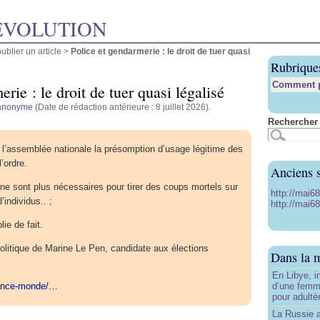
ÉVOLUTION
blier un article
>
Police et gendarmerie : le droit de tuer quasi
Rubrique
Comment pu
rie : le droit de tuer quasi légalisé
anonyme
(Date de rédaction antérieure : 8 juillet 2026).
Rechercher 
à l’assemblée nationale la présomption d’usage légitime des
’ordre.
Anciens s
e sont plus nécessaires pour tirer des coups mortels sur
http://mai6
’individus.. ;
http://mai68
ie de fait.
olitique de Marine Le Pen, candidate aux élections
Dans la 
En Libye, i
rance-monde/…
d’une femm
pour adultè
La Russie a