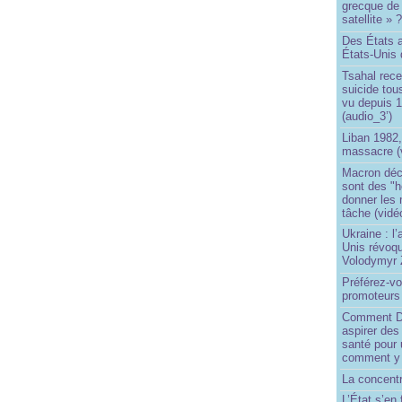
grecque de
satellite » 
Des États 
États-Unis 
Tsahal rec
suicide tou
vu depuis 1
(audio_3’)
Liban 1982,
massacre (
Macron déc
sont des "h
donner les
tâche (vidé
Ukraine : l
Unis révoqu
Volodymyr 
Préférez-vo
promoteurs
Comment Do
aspirer des
santé pour 
comment y
La concentr
L’État s’en 