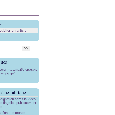
s
blier un article
:
ites
8.org
http://mai68.org/spip
.org/spip2
même rubrique
ndignation après la vidéo
e flagellée publiquement
re
néantit le repaire