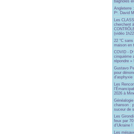
bagnoles él
Angleterre :
P
. David Mi
r
Les CLAS
cherchent à
CONTRÔLE d
(vidéo 1h22
22 °C sans c
maison en t
COVID - D
r
cinquième 
répondre » 
Gustavo Pe
pour dénonc
d’asphyxie 
Les Rencon
l’Émancipat
2026 à Min
Généalogie 
chanson : p
suceur de 
Les Girond
feux par 7
d’Ukraine !
Les mésave