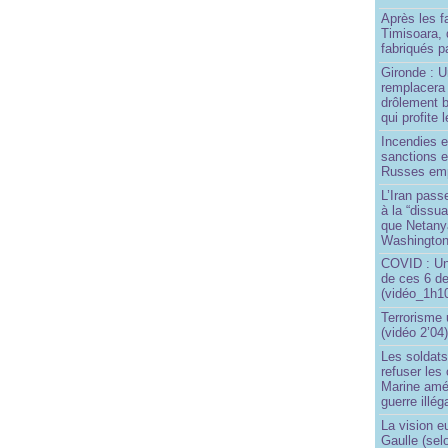
Après les f
Timisoara, 
fabriqués pa
Gironde : U
remplacera 
drôlement b
qui profite 
Incendies 
sanctions 
Russes emp
L’Iran passe
à la “dissu
que Netany
Washingto
COVID : Un
de ces 6 de
(vidéo_1h10
Terrorisme
(vidéo 2’04
Les soldats
refuser les
Marine amé
guerre illég
La vision 
Gaulle (sel