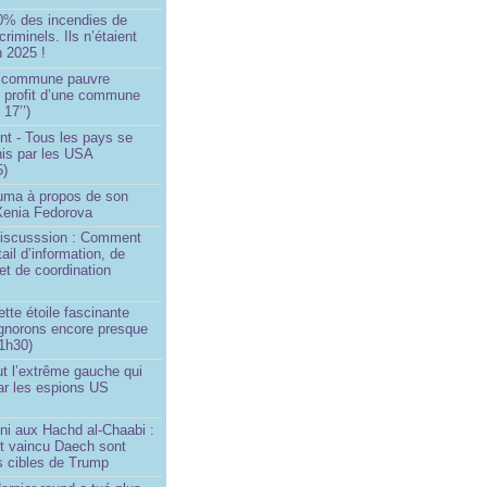
0% des incendies de
criminels. Ils n’étaient
 2025 !
e commune pauvre
u profit d’une commune
 17’’)
nt - Tous les pays se
his par les USA
5)
Huma à propos de son
 Xenia Fedorova
 Discusssion : Comment
tail d’information, de
et de coordination
ette étoile fascinante
ignorons encore presque
 1h30)
ut l’extrême gauche qui
ar les espions US
ni aux Hachd al‑Chaabi :
nt vaincu Daech sont
s cibles de Trump