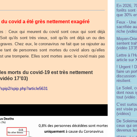
En 2026, 7
forêts sont 
que 30% en
du covid a été grès nettement exagéré
Feux - Un
sacrifiée a
riche (vidéo
res : Ceux qui meurent du covid sont ceux qui sont déjà
Soit qu’ils sont très vieux, soit qu’ils ont déjà un ou des
Moyen-Orie
sentent tra
graves. Chez eux, le coronavirus ne fait que se rajouter au
(vidéo 13’3
e tant de personnes sont mortes du covid alors qu’elles
Lettre à l’
st une tromperie. Elles sont mortes avec le covid mais pas
article sur
! Urgent !
faire un por
es morts du covid-19 est très nettement
discussion 
vidéo 17’03)
résilient.
Le Soleil, c
/spip2/spip.php?article5631
dont nous 
tout (vidéo
C’est surto
est visée p
(vidéos)
De Soleima
ceux qui o
devenus le