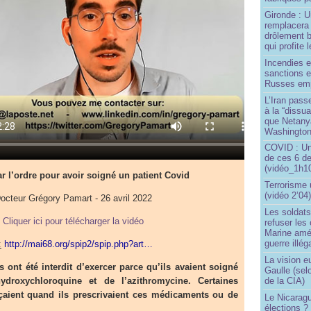
Gironde : U
remplacera 
drôlement b
qui profite 
Incendies 
sanctions 
Russes emp
L’Iran passe
à la “dissu
que Netany
Washingto
COVID : Un
de ces 6 de
(vidéo_1h10
r l’ordre pour avoir soigné un patient Covid
Terrorisme
(vidéo 2’04
octeur Grégory Pamart - 26 avril 2022
Les soldats
Cliquer ici pour télécharger la vidéo
refuser les
Marine amé
guerre illég
:
http://mai68.org/spip2/spip.php?art…
La vision 
nt été interdit d’exercer parce qu’ils avaient soigné
Gaulle (sel
ydroxychloroquine et de l’azithromycine. Certaines
de la CIA)
aient quand ils prescrivaient ces médicaments ou de
Le Nicaragu
élections ?