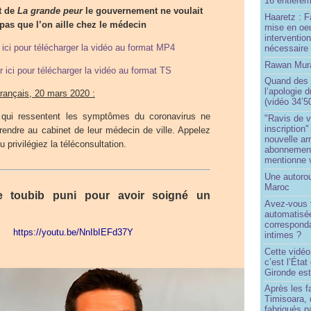
16 entièrem
t de
La grande peur
le gouvernement ne voulait
Haaretz : F
pas que l’on aille chez le médecin
mise en oeu
interventio
 ici pour télécharger la vidéo au format MP4
nécessaire
Rawan Mura
r ici pour télécharger la vidéo au format TS
Quand des j
l’apologie 
rançais, 20 mars 2020 :
(vidéo 34’5
qui ressentent les symptômes du coronavirus ne
"Ravis de v
inscription"
rendre au cabinet de leur médecin de ville. Appelez
nouvelle ar
 privilégiez la téléconsultation.
abonnement 
mentionne 
Une autoro
Maroc
 toubib puni pour avoir soigné un
Avez-vous v
automatisé
correspond
https://youtu.be/NnIbIEFd37Y
intimes ?
Cette vidéo
c’est l’État
Gironde est
Après les f
Timisoara, 
fabriqués pa