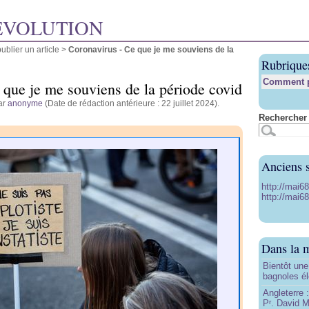
ÉVOLUTION
blier un article
>
Coronavirus - Ce que je me souviens de la
Rubrique
Comment pu
 que je me souviens de la période covid
par
anonyme
(Date de rédaction antérieure : 22 juillet 2024).
Rechercher 
Anciens s
http://mai6
http://mai68
Dans la 
Bientôt une
bagnoles él
Angleterre :
P
. David Mi
r