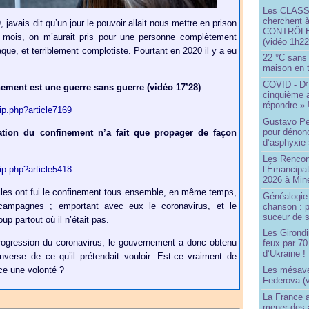
Les CLAS
cherchent à
 javais dit qu’un jour le pouvoir allait nous mettre en prison
CONTRÔLE d
mois, on m’aurait pris pour une personne complètement
(vidéo 1h22
aque, et terriblement complotiste. Pourtant en 2020 il y a eu
22 °C sans c
maison en t
COVID - D
r
nement est une guerre sans guerre (vidéo 17’28)
cinquième 
répondre » 
pip.php?article7169
Gustavo Pe
pour dénonc
aration du confinement n’a fait que propager de façon
d’asphyxie 
Les Rencon
l’Émancipat
pip.php?article5418
2026 à Min
lles ont fui le confinement tous ensemble, en même temps,
Généalogie 
 campagnes ; emportant avec eux le coronavirus, et le
chanson : p
suceur de 
up partout où il n’était pas.
Les Girond
progression du coronavirus, le gouvernement a donc obtenu
feux par 7
d’Ukraine !
nverse de ce qu’il prétendait vouloir. Est-ce vraiment de
Les mésave
ce une volonté ?
Federova (v
La France ai
mener des a