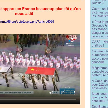
Russie ?
st apparu en France beaucoup plus tôt qu’on
Gaza : se l
victimes du
nous a dit
les israélie
://mai68.org/spip2/spip.php?article6056
« Pour la p
Seconde Gu
assistance
danger n’e
reconnu com
GAZA : No
chiffres !
Comment l
européenne
accord poli
génocide
Mégaferme 
contesté es
préfecture 
A Gaza, des
pour 112 v
ensevelies
Israël veut 
grecque de
satellite » 
Des États 