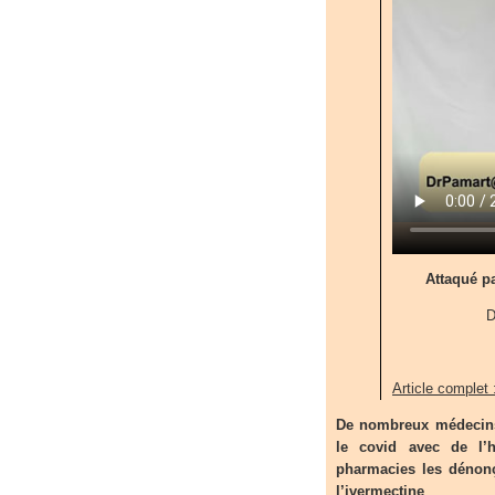
Attaqué pa
D
Article complet 
De nombreux médecins o
le covid avec de l’h
pharmacies les dénonç
l’ivermectine