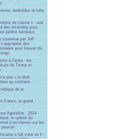
le
isme, androïdes et lutte
mépris de classe » : une
ite des incendies pour
es jardins familiaux
p soutenue par Jeff
s’approprier des
loniales pour trouver du
 Congo
toire à Ceuta : les
lculs de Trump et
u
n’a pas « le droit
 bien au contraire
oétique de la
e
n France, le grand
u
sur AgoraVox : 2014 -
dane, le spleen du
ntral à mi-chemin sur les
 pouvoir
ricaine a fait voler un F-