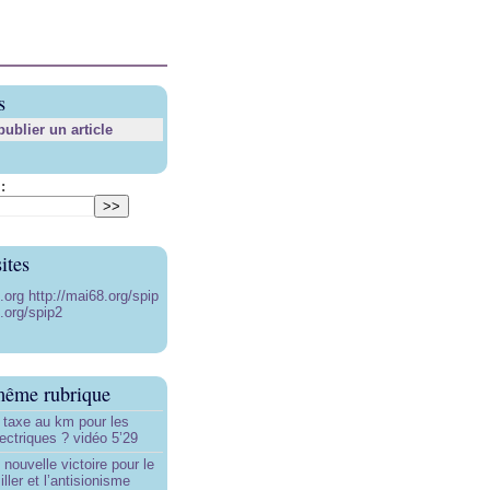
s
blier un article
:
ites
8.org
http://mai68.org/spip
.org/spip2
même rubrique
 taxe au km pour les
ectriques ? vidéo 5’29
 nouvelle victoire pour le
ller et l’antisionisme