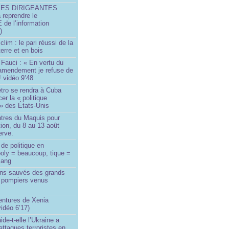
SES DIRIGEANTES
 reprendre le
e l’information
)
lim : le pari réussi de la
erre et en bois
Fauci : « En vertu du
amendement je refuse de
! vidéo 9’48
tro se rendra à Cuba
er la « politique
» des États-Unis
tres du Maquis pour
ion, du 8 au 13 août
erve.
de politique en
oly = beaucoup, tique =
sang
ins sauvés des grands
0 pompiers venus
ntures de Xenia
idéo 6’17)
de-t-elle l’Ukraine a
ttaques terroristes en