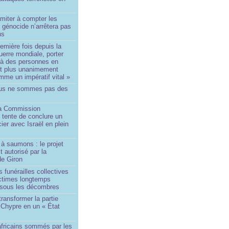
imiter à compter les
 génocide n’arrêtera pas
ns
remière fois depuis la
erre mondiale, porter
 à des personnes en
st plus unanimement
me un impératif vital »
us ne sommes pas des
a Commission
 tente de conclure un
cier avec Israël en plein
à saumons : le projet
t autorisé par la
de Giron
 funérailles collectives
ictimes longtemps
 sous les décombres
transformer la partie
 Chypre en un « État
?
africains sommés par les