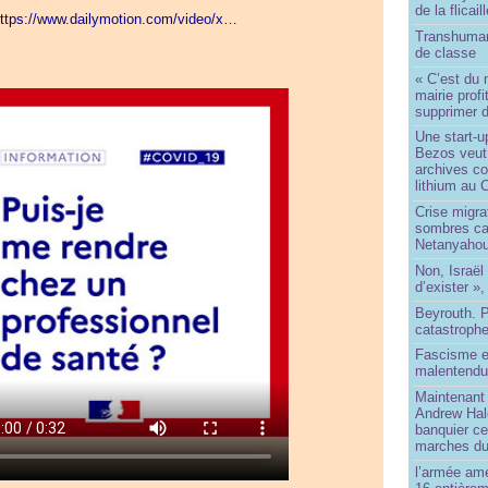
de la flicail
ttps://www.dailymotion.com/video/x…
Transhuman
de classe
« C’est du 
mairie prof
supprimer d
Une start-u
Bezos veut 
archives co
lithium au
Crise migra
sombres ca
Netanyaho
Non, Israël 
d’exister »,
Beyrouth. P
catastroph
Fascisme e
malentend
Maintenant 
Andrew Hal
banquier ce
marches du
l’armée amé