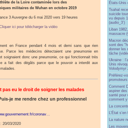
thlète de la Loire contaminée lors des
États-Unis 
iques militaires de Wuhan en octobre 2019
Tsahal rec
suicide tou
rance 3 Auvergne du 6 mai 2020 vers 19 heures
vu depuis 1
(audio_3’)
Cliquer ici pour télécharger la vidéo
Liban 1982,
massacre (
Macron déc
sont des "h
rement en France pendant 4 mois et demi sans que rien
donner les
sse. Parce les médecins détectaient une pneumonie en
tâche (vidé
t soignaient donc une pneumonie, ce qui fonctionnait très
Ukraine : l
ie a fait des dégâts parce que le pouvoir a interdit aux
Unis révoqu
 malades.
Volodymyr 
Préférez-vo
promoteurs
Comment Do
 pas eu le droit de soigner les malades
aspirer des
santé pour 
Puis-je me rendre chez un professionnel
comment y
La concentr
L’État s’en 
www.gouvernement.fr/coronav…
La nature no
 : 20/03/2020
Les moyens