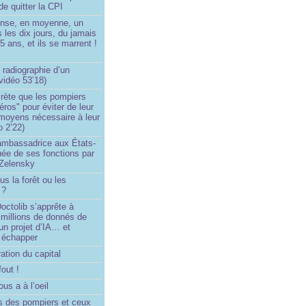
de quitter la CPI
ense, en moyenne, un
s les dix jours, du jamais
5 ans, et ils se marrent !
 radiographie d’un
vidéo 53’18)
rète que les pompiers
éros" pour éviter de leur
 moyens nécessaire à leur
o 2’22)
’ambassadrice aux États-
ée de ses fonctions par
Zelensky
us la forêt ou les
 ?
ctolib s’apprête à
 millions de donnés de
un projet d’IA… et
 échapper
ation du capital
fout !
us a à l’oeil
 des pompiers et ceux