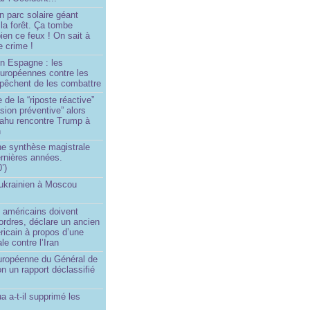
n parc solaire géant
la forêt. Ça tombe
ien ce feux ! On sait à
le crime !
en Espagne : les
européennes contre les
êchent de les combattre
 de la “riposte réactive”
asion préventive” alors
ahu rencontre Trump à
n
e synthèse magistrale
rnières années.
’)
 ukrainien à Moscou
)
 américains doivent
 ordres, déclare un ancien
ricain à propos d’une
ale contre l’Iran
européenne du Général de
on un rapport déclassifié
a a-t-il supprimé les