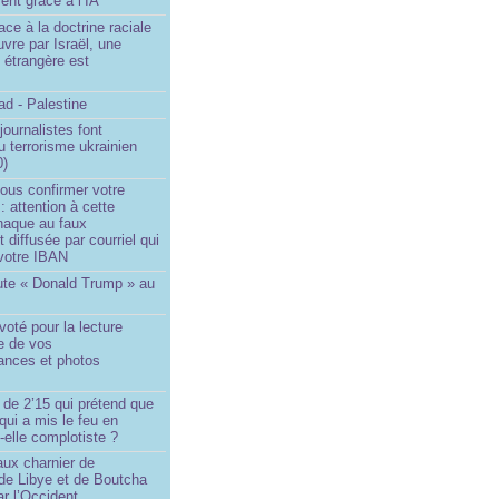
ent grâce à l’IA
ace à la doctrine raciale
vre par Israël, une
n étrangère est
d - Palestine
ournalistes font
du terrorisme ukrainien
0)
ous confirmer votre
 : attention à cette
naque au faux
diffusée par courriel qui
votre IBAN
ute « Donald Trump » au
oté pour la lecture
e de vos
ances et photos
 de 2’15 qui prétend que
 qui a mis le feu en
-elle complotiste ?
aux charnier de
de Libye et de Boutcha
r l’Occident...