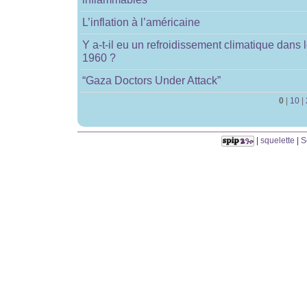
L’inflation à l’américaine
Y a-t-il eu un refroidissement climatique dans
1960 ?
“Gaza Doctors Under Attack”
0
|
10
|
|
squelette
|
S