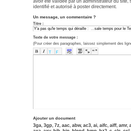
avoir été validée par un administrateur du site, 
identifié et autorisé à poster directement.
Un message, un commentaire ?
Titre :
Texte de votre message :
(Pour créer des paragraphes, laissez simplement des lign
-
-
-
-
-
-
-
-
-
-
-
-
-
-
-
-
-
-
-
-
-
-
-
-
-
-
-
-
-
-
-
-
-
-
-
-
-
-
-
-
-
-
-
-
-
Ajouter un document
3ga, 3gp, 7z, aac, abw, ac3, ai, aifc, aiff, amr, 
axa, axv, bib, bin, blend, bmp, bz2, c, cls, csl