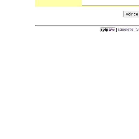
|
squelette
|
S