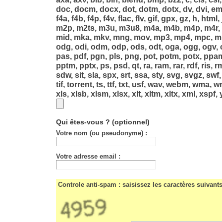
doc, docm, docx, dot, dotm, dotx, dv, dvi, emf
f4a, f4b, f4p, f4v, flac, flv, gif, gpx, gz, h, html,
m2p, m2ts, m3u, m3u8, m4a, m4b, m4p, m4r,
mid, mka, mkv, mng, mov, mp3, mp4, mpc, mp
odg, odi, odm, odp, ods, odt, oga, ogg, ogv, og
pas, pdf, pgn, pls, png, pot, potm, potx, ppa
pptm, pptx, ps, psd, qt, ra, ram, rar, rdf, ris, r
sdw, sit, sla, spx, srt, ssa, sty, svg, svgz, swf,
tif, torrent, ts, ttf, txt, usf, wav, webm, wma, 
xls, xlsb, xlsm, xlsx, xlt, xltm, xltx, xml, xspf
Qui êtes-vous ?
(optionnel)
Votre nom (ou pseudonyme) :
Votre adresse email :
Controle anti-spam : saisissez les caractères suivant