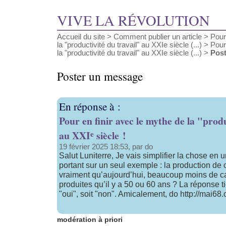
VIVE LA RÉVOLUTION
Accueil du site
>
Comment publier un article
>
Pour
la "productivité du travail" au XXIe siècle (...)
>
Pour
la "productivité du travail" au XXIe siècle (...)
>
Pos
Poster un message
En réponse à :
Pour en finir avec le mythe de la "produ
e
au XXI
siècle !
19 février 2025 18:53, par do
Salut Luniterre, Je vais simplifier la chose en 
portant sur un seul exemple : la production de
vraiment qu’aujourd’hui, beaucoup moins de c
produites qu’il y a 50 ou 60 ans ? La réponse ti
"oui", soit "non". Amicalement, do http://mai68.
modération à priori