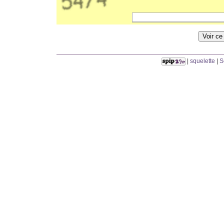
|
squelette
|
S