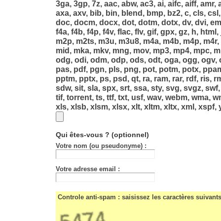
3ga, 3gp, 7z, aac, abw, ac3, ai, aifc, aiff, amr, 
axa, axv, bib, bin, blend, bmp, bz2, c, cls, csl
doc, docm, docx, dot, dotm, dotx, dv, dvi, emf
f4a, f4b, f4p, f4v, flac, flv, gif, gpx, gz, h, html,
m2p, m2ts, m3u, m3u8, m4a, m4b, m4p, m4r,
mid, mka, mkv, mng, mov, mp3, mp4, mpc, mp
odg, odi, odm, odp, ods, odt, oga, ogg, ogv, og
pas, pdf, pgn, pls, png, pot, potm, potx, ppa
pptm, pptx, ps, psd, qt, ra, ram, rar, rdf, ris, r
sdw, sit, sla, spx, srt, ssa, sty, svg, svgz, swf,
tif, torrent, ts, ttf, txt, usf, wav, webm, wma, 
xls, xlsb, xlsm, xlsx, xlt, xltm, xltx, xml, xspf
Qui êtes-vous ?
(optionnel)
Votre nom (ou pseudonyme) :
Votre adresse email :
Controle anti-spam : saisissez les caractères suivant