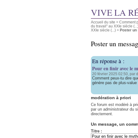
VIVE LA R
Accueil du site
>
Comment pu
du travail" au XXIe siècle (...
XXIe siècle (...)
>
Poster un
Poster un messa
En réponse à :
Pour en finir avec le 
20 février 2025 02:50, par 
Comment peux-tu dire que
génère pas de plus-value 
modération à priori
Ce forum est modéré à prior
par un administrateur du si
directement.
Un message, un comm
Titre :