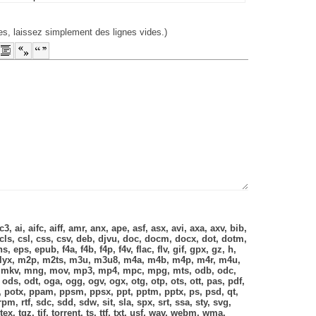
es, laissez simplement des lignes vides.)
-
-
-
-
-
-
-
-
-
-
-
-
-
-
-
, ai, aifc, aiff, amr, anx, ape, asf, asx, avi, axa, axv, bib,
cls, csl, css, csv, deb, djvu, doc, docm, docx, dot, dotm,
s, eps, epub, f4a, f4b, f4p, f4v, flac, flv, gif, gpx, gz, h,
z, lyx, m2p, m2ts, m3u, m3u8, m4a, m4b, m4p, m4r, m4u,
 mkv, mng, mov, mp3, mp4, mpc, mpg, mts, odb, odc,
ods, odt, oga, ogg, ogv, ogx, otg, otp, ots, ott, pas, pdf,
, potx, ppam, ppsm, ppsx, ppt, pptm, pptx, ps, psd, qt,
 rpm, rtf, sdc, sdd, sdw, sit, sla, spx, srt, ssa, sty, svg,
ex, tgz, tif, torrent, ts, ttf, txt, usf, wav, webm, wma,