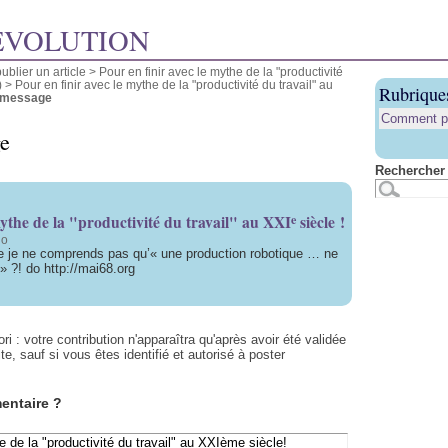
ÉVOLUTION
blier un article
>
Pour en finir avec le mythe de la "productivité
)
>
Pour en finir avec le mythe de la "productivité du travail" au
Rubrique
 message
Comment pub
ge
Rechercher 
e
mythe de la "productivité du travail" au XXI
siècle !
do
 je ne comprends pas qu’« une production robotique … ne
» ?! do http://mai68.org
i : votre contribution n'apparaîtra qu'après avoir été validée
te, sauf si vous êtes identifié et autorisé à poster
entaire ?