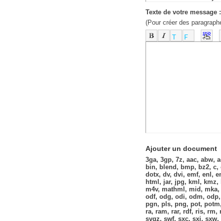
Texte de votre message :
(Pour créer des paragraph
-
-
-
-
-
-
-
-
-
-
-
-
-
-
-
-
-
-
-
-
-
-
-
-
-
-
-
-
-
-
Ajouter un document
3ga, 3gp, 7z, aac, abw, ac3
bin, blend, bmp, bz2, c, 
dotx, dv, dvi, emf, enl, en
html, jar, jpg, kml, km
m4v, mathml, mid, mka,
odf, odg, odi, odm, odp, 
pgn, pls, png, pot, potm
ra, ram, rar, rdf, ris, rm,
svgz, swf, sxc, sxi, sxw, t