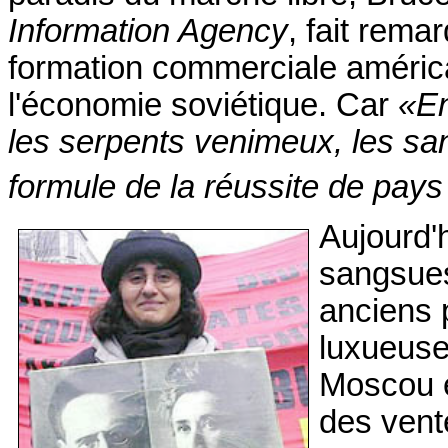
Information Agency
, fait rema
formation commerciale américa
l'économie soviétique. Car
«En
les serpents venimeux, les san
formule de la réussite de pay
Aujourd'
sangsues
anciens p
luxueuse
Moscou e
des vent