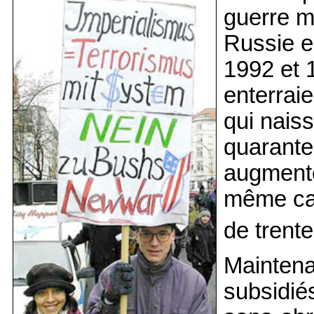
guerre mo
Russie es
1992 et 
enterrai
qui nais
quarante 
augmenté
même cat
de trente
Maintena
subsidié