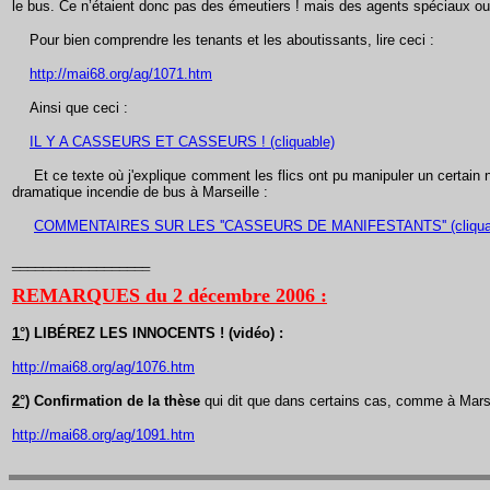
le bus. Ce n’étaient donc pas des émeutiers ! mais des agents spéciaux ou
Pour bien comprendre les tenants et les aboutissants, lire ceci :
http://mai68.org/ag/1071.htm
Ainsi que ceci :
IL Y A CASSEURS ET CASSEURS ! (cliquable)
Et ce texte où j'explique comment les flics ont pu manipuler un certain
dramatique incendie de bus à Marseille :
COMMENTAIRES SUR LES ''CASSEURS DE MANIFESTANTS'' (cliqua
__________________
¯¯¯¯¯¯¯¯¯¯¯¯¯¯¯¯¯¯
REMARQUES du 2 décembre 2006 :
1°)
LIBÉREZ LES INNOCENTS ! (vidéo) :
http://mai68.org/ag/1076.htm
2°)
Confirmation de la thèse
qui dit que dans certains cas, comme à Marseil
http://mai68.org/ag/1091.htm