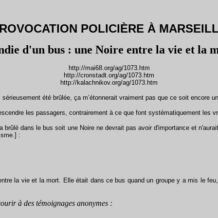
ROVOCATION POLICIÈRE À MARSEIL
ndie d'un bus : une Noire entre la vie et la m
http://mai68.org/ag/1073.htm
http://cronstadt.org/ag/1073.htm
http://kalachnikov.org/ag/1073.htm
 sérieusement été brûlée, ça m’étonnerait vraiment pas que ce soit encore une
cendre les passagers, contrairement à ce que font systématiquement les vr
 brûlé dans le bus soit une Noire ne devrait pas avoir d'importance et n'aurai
isme.] :
e la vie et la mort. Elle était dans ce bus quand un groupe y a mis le feu, 
courir à des témoignages anonymes :