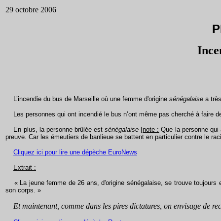
29 octobre 2006
P
Ince
L’incendie du bus de Marseille où une femme d'origine
sénégalaise
a très
Les personnes qui ont incendié le bus n’ont même pas cherché à faire des
En plus, la personne brûlée est
sénégalaise
[
note :
Que la personne qui a
preuve. Car les émeutiers de banlieue se battent en particulier contre le rac
Cliquez ici pour lire une dépèche EuroNews
Extrait :
« La jeune femme de 26 ans, d'origine sénégalaise, se trouve toujours entr
son corps. »
Et maintenant
, comme dans les pires dictatures,
on envisage de re