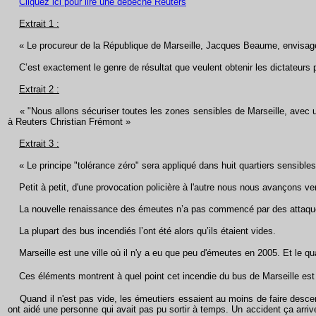
Cliquez ici pour lire une dépèche Reuters
Extrait 1 :
« Le procureur de la République de Marseille, Jacques Beaume, envisage
C’est exactement le genre de résultat que veulent obtenir les dictateurs pa
Extrait 2 :
« "Nous allons sécuriser toutes les zones sensibles de Marseille, avec un
à Reuters Christian Frémont »
Extrait 3 :
« Le principe "tolérance zéro" sera appliqué dans huit quartiers sensibles 
Petit à petit, d'une provocation policière à l'autre nous nous avançons vers
La nouvelle renaissance des émeutes n’a pas commencé par des attaques 
La plupart des bus incendiés l’ont été alors qu’ils étaient vides.
Marseille est une ville où il n'y a eu que peu d'émeutes en 2005. Et le quar
Ces éléments montrent à quel point cet incendie du bus de Marseille est
Quand il n'est pas vide, les émeutiers essaient au moins de faire descend
ont aidé une personne qui avait pas pu sortir à temps. Un accident ça arriv