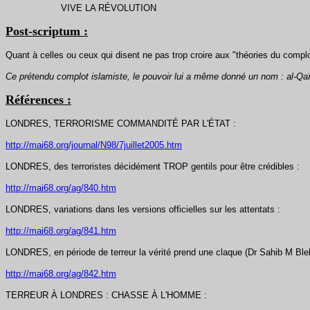
VIVE LA RÉVOLUTION
Post-scriptum :
Quant à celles ou ceux qui disent ne pas trop croire aux "théories du complot
Ce prétendu complot islamiste, le pouvoir lui a même donné un nom : al-Qa
Références :
LONDRES, TERRORISME COMMANDITÉ PAR L'ÉTAT :
http://mai68.org/journal/N98/7juillet2005.htm
LONDRES, des terroristes décidément TROP gentils pour être crédibles :
http://mai68.org/ag/840.htm
LONDRES, variations dans les versions officielles sur les attentats :
http://mai68.org/ag/841.htm
LONDRES, en période de terreur la vérité prend une claque (Dr Sahib M Ble
http://mai68.org/ag/842.htm
TERREUR À LONDRES : CHASSE À L'HOMME :