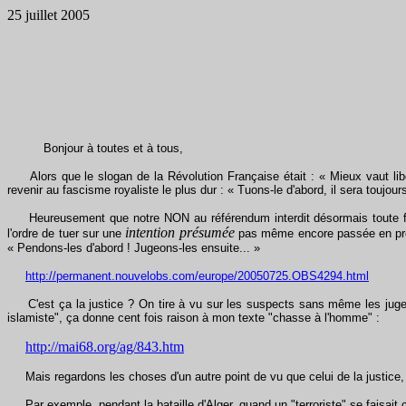
25 juillet 2005
Bonjour à toutes et à tous,
Alors que le slogan de la Révolution Française était : « Mieux vaut libér
revenir au fascisme royaliste le plus dur : « Tuons-le d'abord, il sera toujour
Heureusement que notre NON au référendum interdit désormais toute fusion 
intention présumée
l'ordre de tuer sur une
pas même encore passée en proc
« Pendons-les d'abord ! Jugeons-les ensuite... »
http://permanent.nouvelobs.com/europe/20050725.OBS4294.html
C'est ça la justice ? On tire à vu sur les suspects sans même les juger ?
islamiste", ça donne cent fois raison à mon texte "chasse à l'homme" :
http://mai68.org/ag/843.htm
Mais regardons les choses d'un autre point de vu que celui de la justice, 
Par exemple, pendant la bataille d'Alger, quand un "terroriste" se faisait coi