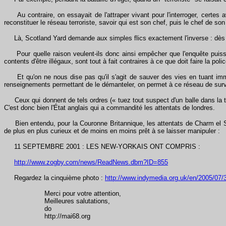
Au contraire, on essayait de l'attraper vivant pour l'interroger, certes
reconstituer le réseau terroriste, savoir qui est son chef, puis le chef de s
Là, Scotland Yard demande aux simples flics exactement l'inverse : dès que
Pour quelle raison veulent-ils donc ainsi empêcher que l'enquête puisse 
contents d'être illégaux, sont tout à fait contraires à ce que doit faire la po
Et qu'on ne nous dise pas qu'il s'agit de sauver des vies en tuant immédi
renseignements permettant de le démanteler, on permet à ce réseau de survi
Ceux qui donnent de tels ordres (« tuez tout suspect d'un balle dans la tê
C'est donc bien l'État anglais qui a commandité les attentats de londres.
Bien entendu, pour la Couronne Britannique, les attentats de Charm el Sheik
de plus en plus curieux et de moins en moins prêt à se laisser manipuler :
11 SEPTEMBRE 2001 : LES NEW-YORKAIS ONT COMPRIS :
http://www.zogby.com/news/ReadNews.dbm?ID=855
Regardez la cinquième photo :
http://www.indymedia.org.uk/en/2005/07/
Merci pour votre attention,
Meilleures salutations,
do
http://mai68.org