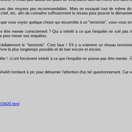
 avec des moyens peu recommandables. Mais on essayait tout de même de l'a
on chef, etc. afin de connaître suffisamment le réseau pour pouvoir le démantele
 vous voyez quelque chose qui ressemble à un "terroriste", vous vous empress
être menée correctement ? Qui a intérêt à ce que l'enquête ne soit pas mené
lice pour mener ses enquêtes.
atement le "terroriste". C'est faux ! S'il y a vraiment un réseau terrorist
vre le plus longtemps possible et de tuer encore et encore.
te ! ») ont forcément intérêt à ce que l'enquête ne puisse pas être menée. 
h tombent à pic pour détourner l'attention d'un tel questionnement. Car elles
319426.html