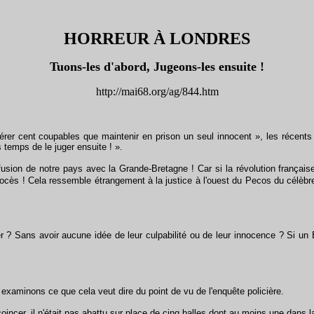
HORREUR À LONDRES
Tuons-les d'abord, Jugeons-les ensuite !
http://mai68.org/ag/844.htm
er cent coupables que maintenir en prison un seul innocent », les récents a
s temps de le juger ensuite ! ».
de notre pays avec la Grande-Bretagne ! Car si la révolution française ava
ès ! Cela ressemble étrangement à la justice à l'ouest du Pecos du célèbre
 Sans avoir aucune idée de leur culpabilité ou de leur innocence ? Si un Br
examinons ce que cela veut dire du point de vu de l'enquête policière.
ncer, il n'était pas abattu sur place de cinq balles dont au moins une dans la t