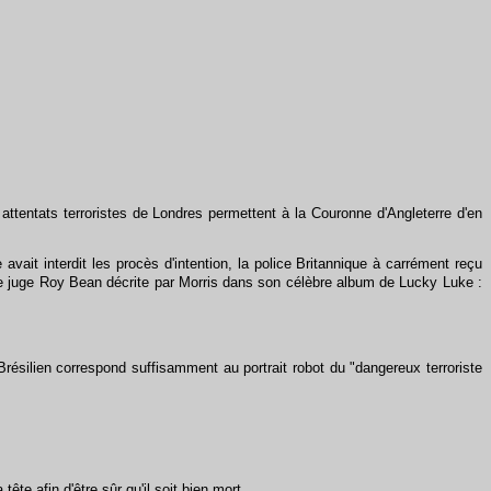
ttentats terroristes de Londres permettent à la Couronne d'Angleterre d'en
it interdit les procès d'intention, la police Britannique à carrément reçu
 juge Roy Bean décrite par Morris dans son célèbre album de Lucky Luke :
ésilien correspond suffisamment au portrait robot du "dangereux terroriste
ête afin d'être sûr qu'il soit bien mort.