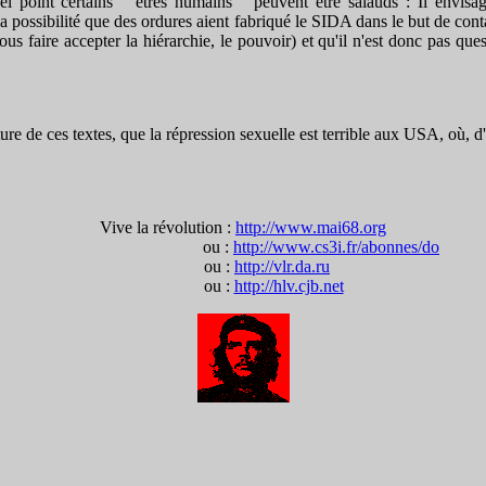
l point certains " êtres humains " peuvent être salauds : Il envisage
la possibilité que des ordures aient fabriqué le SIDA dans le but de con
s faire accepter la hiérarchie, le pouvoir) et qu'il n'est donc pas quest
re de ces textes, que la répression sexuelle est terrible aux USA, où, d'
Vive la révolution :
http://www.mai68.org
ou :
http://www.cs3i.fr/abonnes/do
ou :
http://vlr.da.ru
ou :
http://hlv.cjb.net