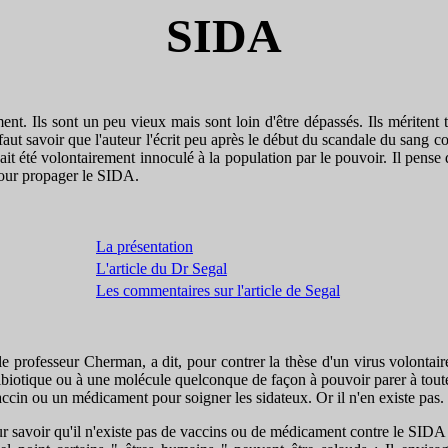
SIDA
ls sont un peu vieux mais sont loin d'être dépassés. Ils méritent tout
faut savoir que l'auteur l'écrit peu après le début du scandale du sang co
vait été volontairement innoculé à la population par le pouvoir. Il pens
pour propager le SIDA.
La présentation
L'article du Dr Segal
Les commentaires sur l'article de Segal
ofesseur Cherman, a dit, pour contrer la thèse d'un virus volontairem
ibiotique ou à une molécule quelconque de façon à pouvoir parer à toute é
vaccin ou un médicament pour soigner les sidateux. Or il n'en existe pas
oir qu'il n'existe pas de vaccins ou de médicament contre le SIDA ? Es