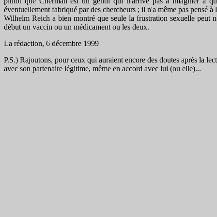
plutôt que Cherman est un gentil qui n'arrive pas à imaginer à que
éventuellement fabriqué par des chercheurs ; il n'a même pas pensé à 
Wilhelm Reich a bien montré que seule la frustration sexuelle peut nou
début un vaccin ou un médicament ou les deux.
La rédaction, 6 décembre 1999
P.S.) Rajoutons, pour ceux qui auraient encore des doutes après la lectu
avec son partenaire légitime, même en accord avec lui (ou elle)...