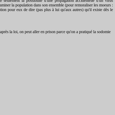
 seulement la possibilité d'une propagation accidentelle d'un virus
taminer la population dans son ensemble (pour remoraliser les moeurs :
ion pour eux de dire (pas plus à lui qu'aux autres) qu'il existe dès le
après la loi, on peut aller en prison parce qu'on a pratiqué la sodomie