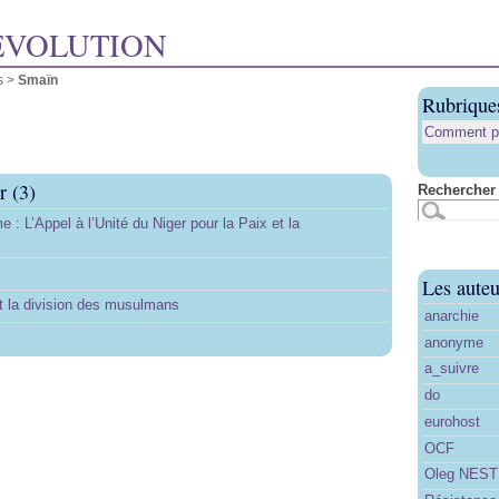
ÉVOLUTION
s >
Smaïn
Rubrique
Comment pub
r (3)
Rechercher 
: L’Appel à l’Unité du Niger pour la Paix et la
Les auteu
t la division des musulmans
anarchie
anonyme
a_suivre
do
eurohost
OCF
Oleg NES