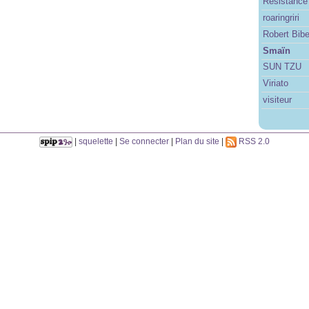
Résistance
roaringriri
Robert Bib
Smaïn
SUN TZU
Viriato
visiteur
|
squelette
|
Se connecter
|
Plan du site
|
RSS 2.0