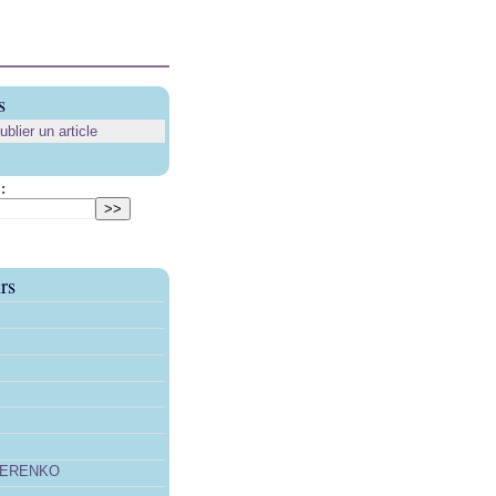
s
lier un article
:
rs
TERENKO