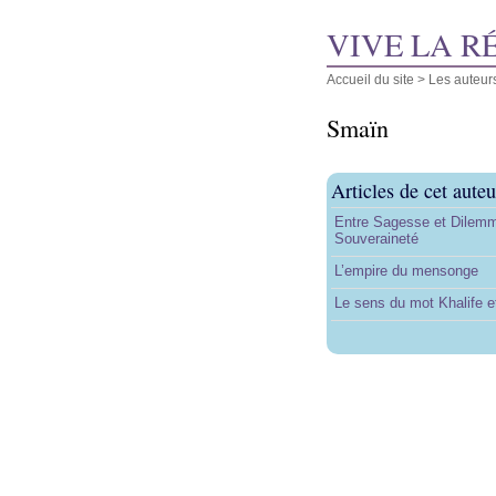
VIVE LA R
Accueil du site
> Les auteur
Smaïn
Articles de cet auteu
Entre Sagesse et Dilemme 
Souveraineté
L’empire du mensonge
Le sens du mot Khalife e