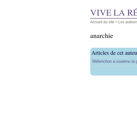
VIVE LA R
Accueil du site
> Les auteur
anarchie
Articles de cet auteu
Mélenchon a soutenu la g