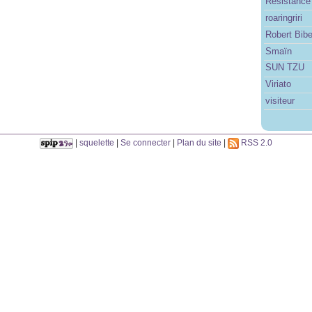
Résistance
roaringriri
Robert Bib
Smaïn
SUN TZU
Viriato
visiteur
|
squelette
|
Se connecter
|
Plan du site
|
RSS 2.0