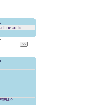
s
lier un article
:
rs
TERENKO