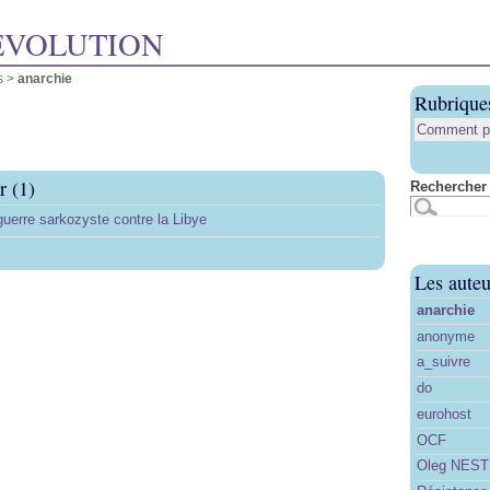
ÉVOLUTION
s >
anarchie
Rubrique
Comment pub
r (1)
Rechercher 
uerre sarkozyste contre la Libye
Les auteu
anarchie
anonyme
a_suivre
do
eurohost
OCF
Oleg NES